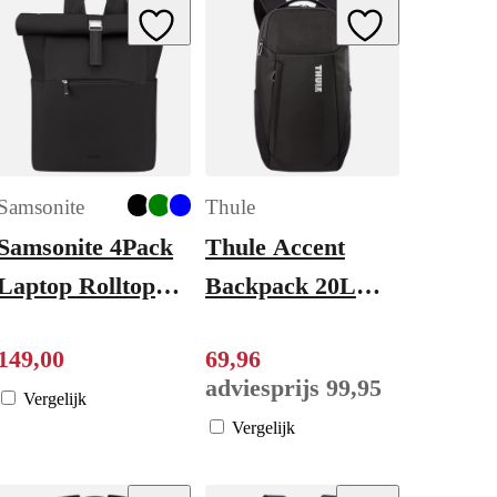
ishlist
Add to Wishlist
Add to Wishlist
Samsonite
Thule
Samsonite 4Pack
Thule Accent
Laptop Rolltop
Backpack 20L
Backpack 15.6"
black
149
,
00
69
,
96
black
adviesprijs
99
,
95
Vergelijk
Vergelijk