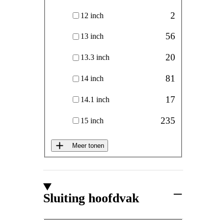
2
12 inch
56
13 inch
20
13.3 inch
81
14 inch
17
14.1 inch
235
15 inch
Meer tonen
Sluiting hoofdvak