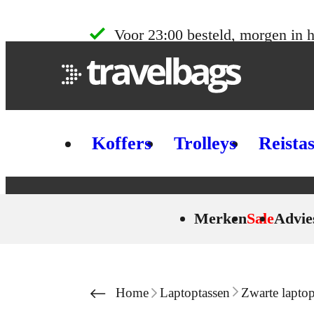
Skip to content
Voor 23:00 besteld, morgen in h
Koffers
Trolleys
Reista
Merken
Sale
Advie
Home
Laptoptassen
Zwarte laptop