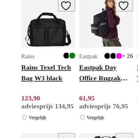
Add to Wishlist
Add to W
+ 26
Rains
Eastpak
Rains Texel Tech
Eastpak Day
Bag W3 black
Office Rugzak
School - 15.6"
123
,
90
61
,
95
laptopvak -
adviesprijs
134
,
95
adviesprijs
76
,
95
refleks stripe
Vergelijk
Vergelijk
black