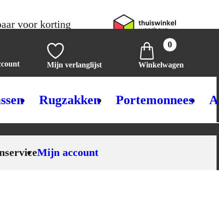
aar voor korting
0
ccount
Mijn verlanglijst
Winkelwagen
ssen
Rugzakken
Portemonnees
A
nservice
Mijn account