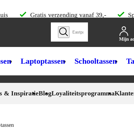
uis
Gratis verzending vanaf 39,-
Sp
Zoek producten
Mijn a
ssen
Laptoptassen
Schooltassen
Ta
s & Inspiratie
Blog
Loyaliteitsprogramma
Klante
tassen