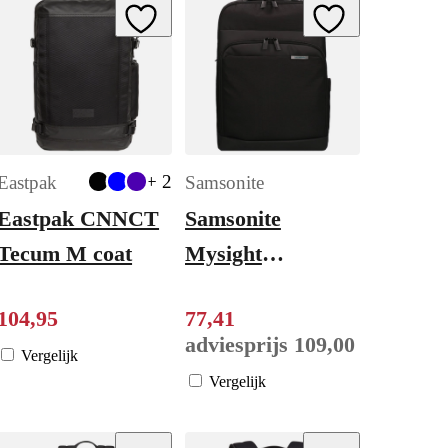
ishlist
Add to Wishlist
Add to Wishlist
+ 2
Eastpak
Samsonite
Eastpak CNNCT
Samsonite
Tecum M coat
Mysight
Backpack 17.3''
104
,
95
77
,
41
black
adviesprijs
109
,
00
Vergelijk
Vergelijk