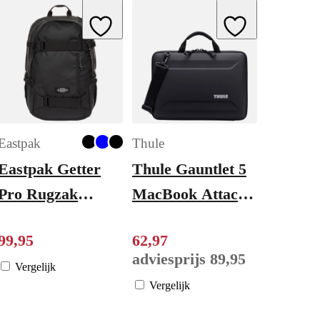
ishlist
Add to Wishlist
Add to Wishlist
Eastpak
Thule
Eastpak Getter
Thule Gauntlet 5
Pro Rugzak
MacBook Attaché
School - 16"
16" black
99
,
95
62
,
97
laptopvak - rip
adviesprijs
89
,
95
black coat
Vergelijk
Vergelijk