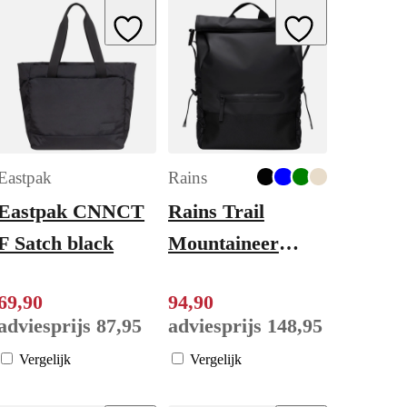
ishlist
Add to Wishlist
Add to Wishlist
Eastpak
Rains
Eastpak CNNCT
Rains Trail
F Satch black
Mountaineer
Rolltop W3 black
69
,
90
94
,
90
adviesprijs
87
,
95
adviesprijs
148
,
95
Vergelijk
Vergelijk