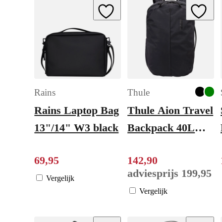
Add to Wishlist
Add to W
Rains
Thule
Rains Laptop Bag
Thule Aion Travel
13"/14" W3 black
Backpack 40L
black
69
,
95
142
,
90
adviesprijs
199
,
95
Vergelijk
Vergelijk