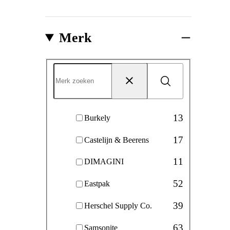
Merk
Merk
Zoeken
Reset
13
Burkely
17
Castelijn & Beerens
11
DIMAGINI
52
Eastpak
39
Herschel Supply Co.
63
Samsonite