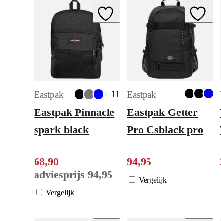
Add to Wishlist
Add to W
+ 11
Eastpak
Eastpak
Eastpak Pinnacle
Eastpak Getter
spark black
Pro Csblack pro
68
,
90
94
,
95
adviesprijs
94
,
95
Vergelijk
Vergelijk