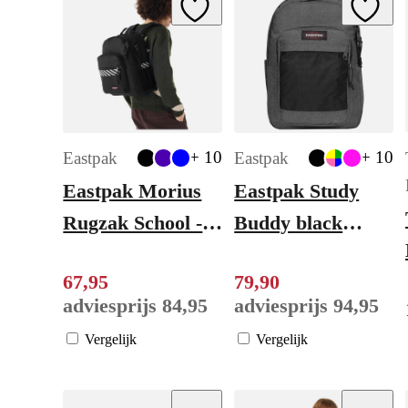
Add to Wishlist
Add to W
+ 10
+ 10
Eastpak
Eastpak
Eastpak Morius
Eastpak Study
Rugzak School -
Buddy black
15" laptopvak -
denim
67
,
95
79
,
90
refleks stripe
adviesprijs
84
,
95
adviesprijs
94
,
95
black
Vergelijk
Vergelijk