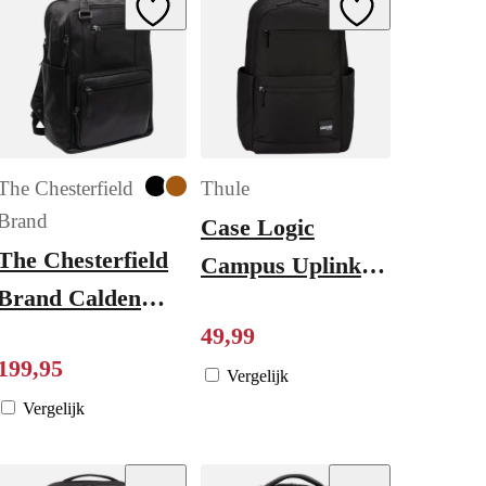
ishlist
Add to Wishlist
Add to Wishlist
The Chesterfield
Thule
Brand
Case Logic
The Chesterfield
Campus Uplink
Brand Calden
Recycled
Backpack black
49
,
99
Backpack 26L
199
,
95
black
Vergelijk
Vergelijk