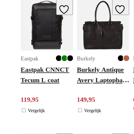
Add to Wishlist
Add to W
Eastpak
Burkely
Eastpak CNNCT
Burkely Antique
Tecum L coat
Avery Laptopbag
15.6" black
119
,
95
149
,
95
Vergelijk
Vergelijk