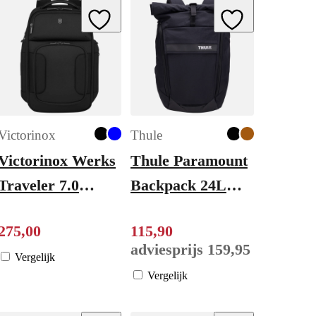
ishlist
Add to Wishlist
Add to Wishlist
Victorinox
Thule
Victorinox Werks
Thule Paramount
Traveler 7.0
Backpack 24L
Deluxe Backpack
black
275
,
00
115
,
90
black
adviesprijs
159
,
95
Vergelijk
Vergelijk