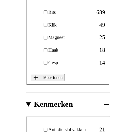
Sluiting hoofdvak
689
Rits
49
Klik
25
Magneet
18
Haak
14
Gesp
Meer tonen
Kenmerken
Kenmerken
21
Anti diefstal vakken