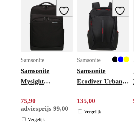
Add to Wishlist
Add to W
Samsonite
Samsonite
Samsonite
Samsonite
Mysight
Ecodiver Urban
Backpack 15.6''
Laptop Backpack
75
,
90
135
,
00
black
M black
adviesprijs
99
,
00
Vergelijk
Vergelijk