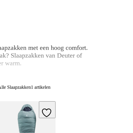
slaapzakken met een hoog comfort.
zak? Slaapzakken van Deuter of
er warm.
Alle Slaapzakken
1 artikelen
Add to Wishlist