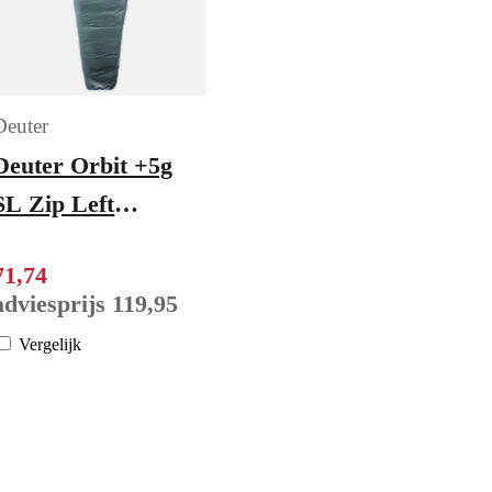
Deuter
Deuter Orbit +5g
SL Zip Left
shale/ink
71
,
74
adviesprijs
119
,
95
Vergelijk