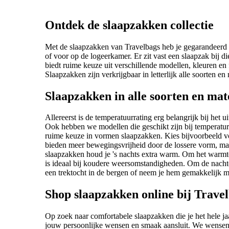
Ontdek de slaapzakken collectie
Met de slaapzakken van Travelbags heb je gegarandeerd e
of voor op de logeerkamer. Er zit vast een slaapzak bij d
biedt ruime keuze uit verschillende modellen, kleuren e
Slaapzakken zijn verkrijgbaar in letterlijk alle soorten e
Slaapzakken in alle soorten en mat
Allereerst is de temperatuurrating erg belangrijk bij het
Ook hebben we modellen die geschikt zijn bij temperature
ruime keuze in vormen slaapzakken. Kies bijvoorbeeld v
bieden meer bewegingsvrijheid door de lossere vorm, ma
slaapzakken houd je 's nachts extra warm. Om het warmte
is ideaal bij koudere weersomstandigheden. Om de nacht
een trektocht in de bergen of neem je hem gemakkelijk me
Shop slaapzakken online bij Trave
Op zoek naar comfortabele slaapzakken die je het hele ja
jouw persoonlijke wensen en smaak aansluit. We wensen j