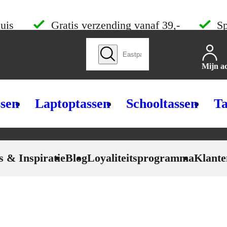
uis
Gratis verzending vanaf 39,-
Sp
Zoek producten
Mijn a
ssen
Laptoptassen
Schooltassen
Ta
s & Inspiratie
Blog
Loyaliteitsprogramma
Klante