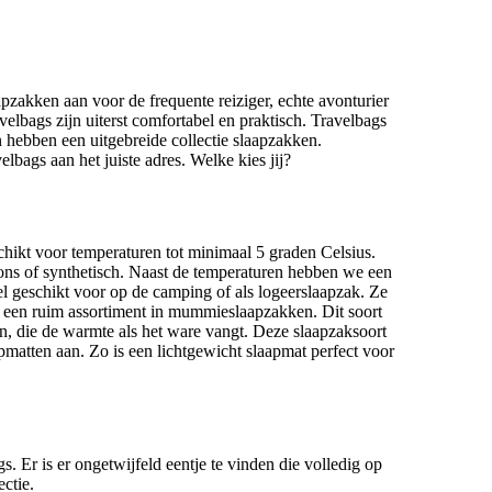
zakken aan voor de frequente reiziger, echte avonturier
elbags zijn uiterst comfortabel en praktisch. Travelbags
 hebben een uitgebreide collectie slaapzakken.
elbags aan het juiste adres. Welke kies jij?
schikt voor temperaturen tot minimaal 5 graden Celsius.
dons of synthetisch. Naast de temperaturen hebben we een
 geschikt voor op de camping of als logeerslaapzak. Ze
 een ruim assortiment in mummieslaapzakken. Dit soort
n, die de warmte als het ware vangt. Deze slaapzaksoort
atten aan. Zo is een lichtgewicht slaapmat perfect voor
 Er is er ongetwijfeld eentje te vinden die volledig op
ctie.