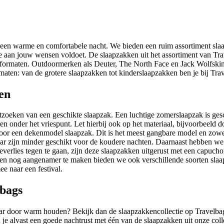
en warme en comfortabele nacht. We bieden een ruim assortiment slaap
ie aan jouw wensen voldoet. De slaapzakken uit het assortiment van Trav
n formaten. Outdoormerken als Deuter, The North Face en Jack Wolfskin
n maten: van de grotere slaapzakken tot kinderslaapzakken ben je bij Trav
en
 uitzoeken van een geschikte slaapzak. Een luchtige zomerslaapzak is ge
n onder het vriespunt. Let hierbij ook op het materiaal, bijvoorbeeld 
oor een dekenmodel slaapzak. Dit is het meest gangbare model en zowel
ar zijn minder geschikt voor de koudere nachten. Daarnaast hebben we
verlies tegen te gaan, zijn deze slaapzakken uitgerust met een capucho
en nog aangenamer te maken bieden we ook verschillende soorten slaapm
e naar een festival.
lbags
ar door warm houden? Bekijk dan de slaapzakkencollectie op Travelbags.
e alvast een goede nachtrust met één van de slaapzakken uit onze colle