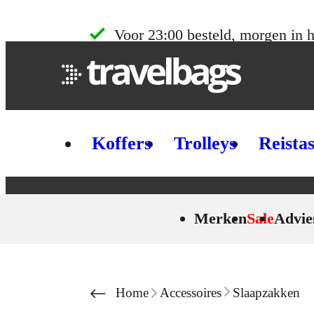
Skip to content
Voor 23:00 besteld, morgen in h
Koffers
Trolleys
Reista
Merken
Sale
Advie
Home
Accessoires
Slaapzakken