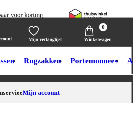
aar voor korting
0
ccount
Mijn verlanglijst
Winkelwagen
ssen
Rugzakken
Portemonnees
A
nservice
Mijn account