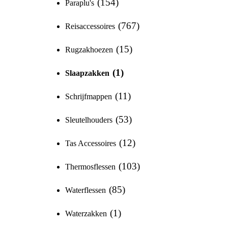
154
Paraplu's
767
Reisaccessoires
15
Rugzakhoezen
1
Slaapzakken
11
Schrijfmappen
53
Sleutelhouders
12
Tas Accessoires
103
Thermosflessen
85
Waterflessen
1
Waterzakken