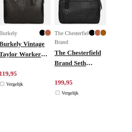
Burkely
The Chesterfield
Brand
Burkely Vintage
The Chesterfield
Taylor Worker
Brand Seth
15" black
Business Bag
119
,
95
199
,
95
black
Vergelijk
Vergelijk