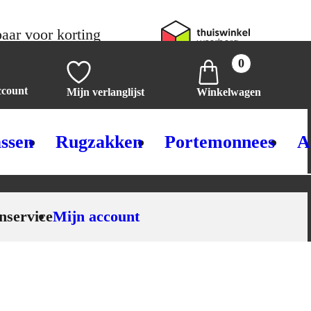
aar voor korting
0
ccount
Mijn verlanglijst
Winkelwagen
ssen
Rugzakken
Portemonnees
A
nservice
Mijn account