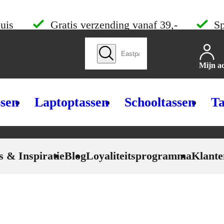
uis
Gratis verzending vanaf 39,-
Sp
Zoek producten
Mijn a
ssen
Laptoptassen
Schooltassen
Ta
s & Inspiratie
Blog
Loyaliteitsprogramma
Klante