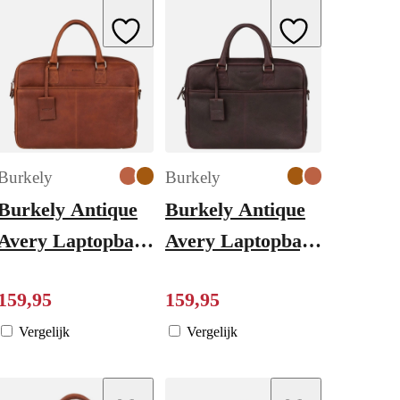
ishlist
Add to Wishlist
Add to Wishlist
Burkely
Burkely
Burkely Antique
Burkely Antique
Avery Laptopbag
Avery Laptopbag
15" cognac
15" brown
159
,
95
159
,
95
Vergelijk
Vergelijk