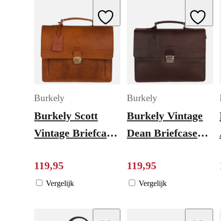
Add to Wishlist
Add to W
Burkely
Burkely
Burkely Scott
Burkely Vintage
Vintage Briefcase
Dean Briefcase
2 Compartment
brown
119
,
95
119
,
95
cognac
Vergelijk
Vergelijk