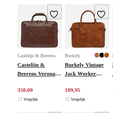
Add to Wishlist
Add to W
Castelijn & Beerens
Burkely
Castelijn &
Burkely Vintage
Beerens Verona
Jack Worker
Business
13.3'' cognac
350
,
00
109
,
95
Laptoptas 15.6"
mokka
Vergelijk
Vergelijk