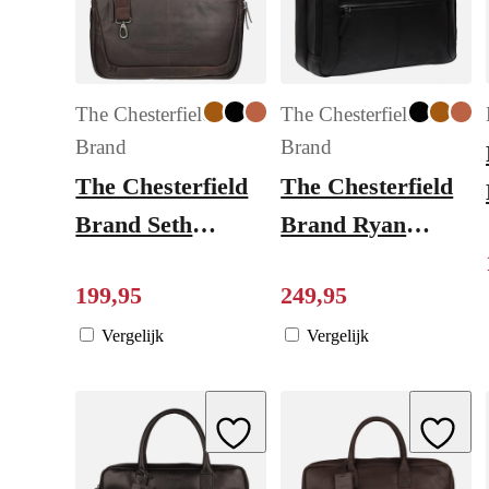
The Chesterfield
The Chesterfield
Brand
Brand
The Chesterfield
The Chesterfield
Brand Seth
Brand Ryan
Business Bag
Laptopbag Large
199
,
95
249
,
95
brown
black
Vergelijk
Vergelijk
Add to Wishlist
Add to W