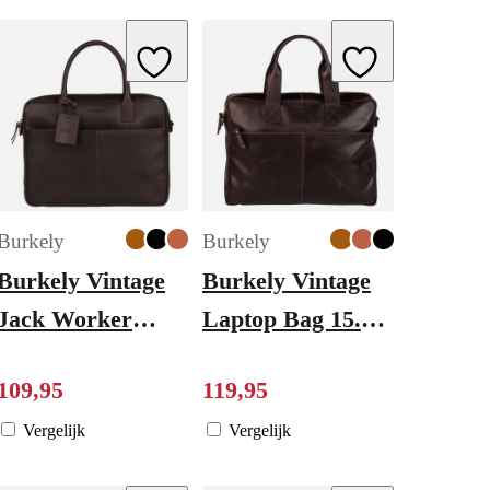
ishlist
Add to Wishlist
Add to Wishlist
Burkely
Burkely
Burkely Vintage
Burkely Vintage
Jack Worker
Laptop Bag 15.6"
13.3'' dark brown
brown
109
,
95
119
,
95
Vergelijk
Vergelijk