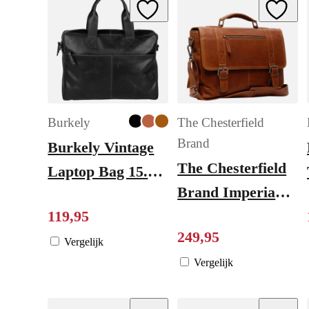
Add to Wishlist
Add to W
Burkely
The Chesterfield
Brand
Burkely Vintage
The Chesterfield
Laptop Bag 15.6"
Brand Imperia
black
Laptopbag cognac
119
,
95
249
,
95
Vergelijk
Vergelijk