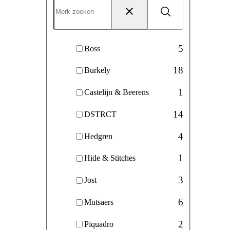
Zoeken
Reset
5
Boss
18
Burkely
1
Castelijn & Beerens
14
DSTRCT
4
Hedgren
1
Hide & Stitches
3
Jost
6
Mutsaers
2
Piquadro