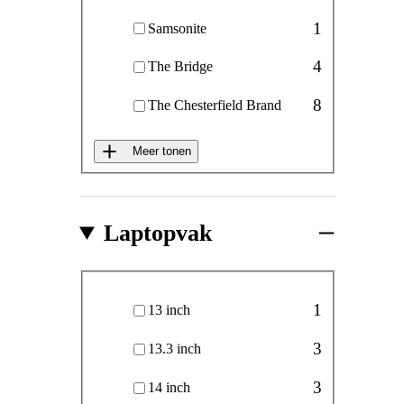
1
Samsonite
4
The Bridge
8
The Chesterfield Brand
Meer tonen
Laptopvak
Laptopvak
1
13 inch
3
13.3 inch
3
14 inch