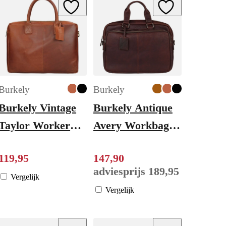
ishlist
Add to Wishlist
Add to Wishlist
Burkely
Burkely
Burkely Vintage
Burkely Antique
Taylor Worker
Avery Workbag
15" cognac
15.6" dark brown
119
,
95
147
,
90
adviesprijs
189
,
95
Vergelijk
Vergelijk