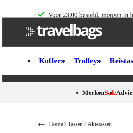
Skip to content
Voor 23:00 besteld, morgen in h
Koffers
Trolleys
Reista
Merken
Sale
Advie
Home
Tassen
Aktetassen