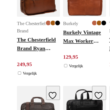
The Chesterfield
Burkely
Brand
Burkely Vintage
The Chesterfield
Max Worker
Brand Ryan
17.3" cognac
Laptopbag Large
129
,
95
249
,
95
cognac
Vergelijk
Vergelijk
Add to Wishlist
Add to W