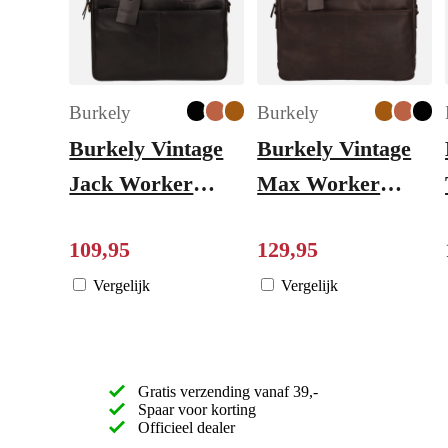
Burkely
Burkely
Burkely Vintage
Burkely Vintage
Jack Worker
Max Worker
13.3'' black
17.3" brown
109
,
95
129
,
95
Vergelijk
Vergelijk
Gratis verzending vanaf 39,-
Spaar voor korting
Officieel dealer