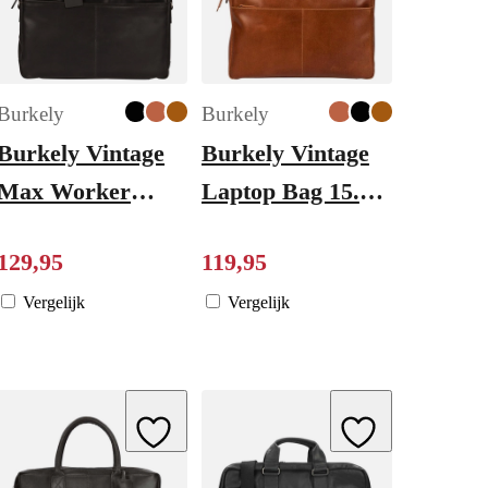
Burkely
Burkely
Burkely Vintage
Burkely Vintage
Max Worker
Laptop Bag 15.6"
17.3" black
cognac
129
,
95
119
,
95
Vergelijk
Vergelijk
ishlist
Add to Wishlist
Add to Wishlist