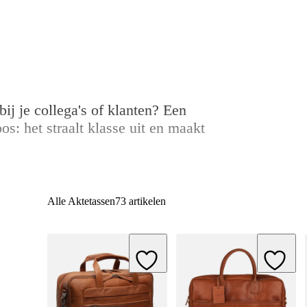
ij je collega's of klanten? Een
oos: het straalt klasse uit en maakt
Alle Aktetassen
73 artikelen
Add to Wishlist
Add to W