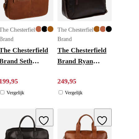
The Chesterfield
The Chesterfield
Brand
Brand
The Chesterfield
The Chesterfield
Brand Seth
Brand Ryan
Business Bag
Laptopbag Large
199
,
95
249
,
95
cognac
brown
Vergelijk
Vergelijk
ishlist
Add to Wishlist
Add to Wishlist