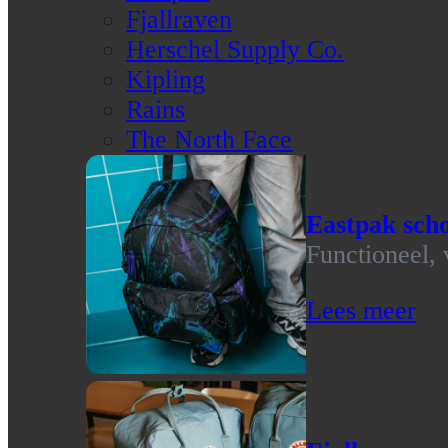
Fjallraven
Herschel Supply Co.
Kipling
Rains
The North Face
Eastpak scho
Functioneel, 
Lees meer