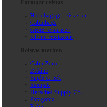
Formaat reistas
Handbagage reistassen
Cabinbags
Grote reistassen
Kleine reistassen
Reistas merken
CabinZero
Dakine
Eagle Creek
Eastpak
Herschel Supply Co.
Patagonia
Rains