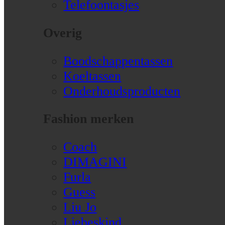
Telefoontasjes
Overig
Boodschappentassen
Koeltassen
Onderhoudsproducten
Fashion merken
Coach
DIMAGINI
Furla
Guess
Liu Jo
Liebeskind