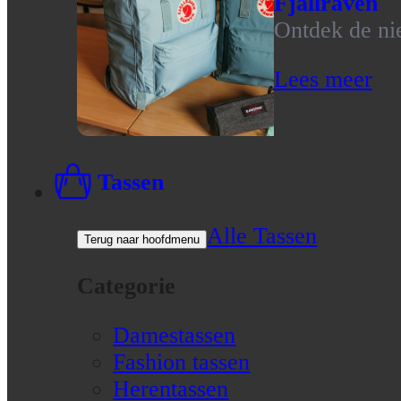
Fjallraven
Ontdek de nie
Lees meer
Tassen
Alle Tassen
Terug naar hoofdmenu
Categorie
Damestassen
Fashion tassen
Herentassen