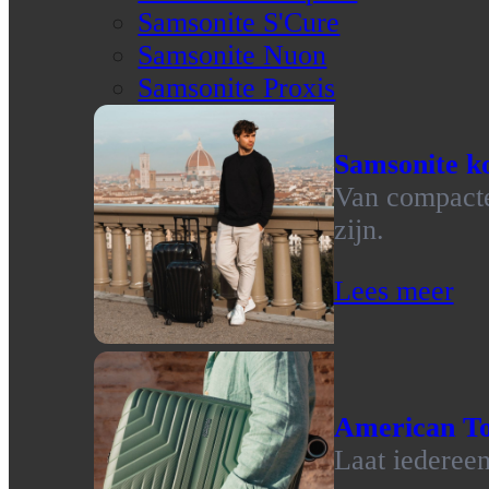
Samsonite S'Cure
Samsonite Nuon
Samsonite Proxis
Samsonite ko
Van compacte 
zijn.
Lees meer
American To
Laat iedereen