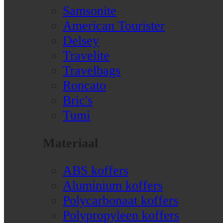
Samsonite
American Tourister
Delsey
Travelite
Travelbags
Roncato
Bric's
Tumi
Materiaal
ABS koffers
Aluminium koffers
Polycarbonaat koffers
Polypropyleen koffers