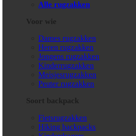
Alle rugzakken
Voor wie
Dames rugzakken
Heren rugzakken
Jongens rugzakken
Kinderrugzakken
Meisjesrugzakken
Peuter rugzakken
Soort backpack
Fietsrugzakken
Hiking backpacks
Kinderdragers