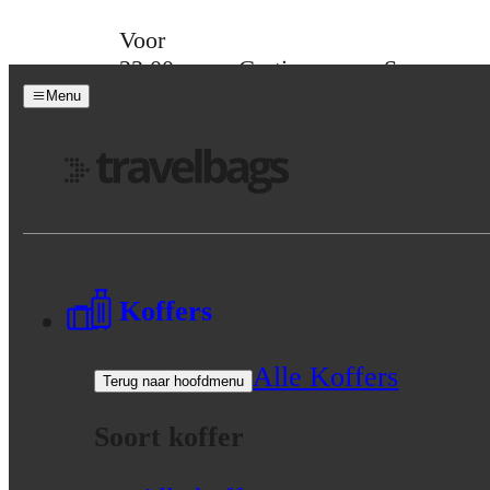
Skip to content
Voor
23:00
Gratis
Spaar
besteld,
verzending
voor
Menu
morgen
vanaf 39,-
korting
in huis
Menu
Koffers
Alle Koffers
Terug naar hoofdmenu
Soort koffer