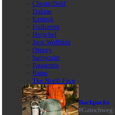
Chesterfield
Dakine
Eastpak
Fjallraven
Herschel
Jack Wolfskin
Osprey
Samsonite
Patagonia
Rains
The North Face
Backpacks
#Gatochweg m