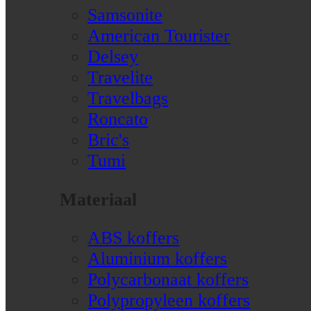
Samsonite
American Tourister
Delsey
Travelite
Travelbags
Roncato
Bric's
Tumi
Materiaal
ABS koffers
Aluminium koffers
Polycarbonaat koffers
Polypropyleen koffers