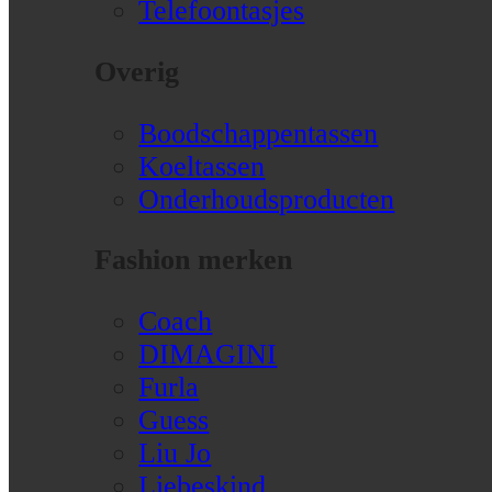
Telefoontasjes
Overig
Boodschappentassen
Koeltassen
Onderhoudsproducten
Fashion merken
Coach
DIMAGINI
Furla
Guess
Liu Jo
Liebeskind