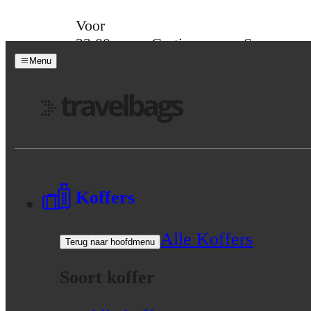
Skip to content
Voor
23:00
Gratis
Spaar
besteld,
verzending
voor
Menu
morgen
vanaf 39,-
korting
in huis
Menu
Koffers
Alle Koffers
Terug naar hoofdmenu
Soort koffer