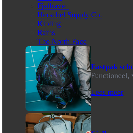
Fjallraven
Herschel Supply Co.
Kipling
Rains
The North Face
Eastpak scho
Functioneel, 
Lees meer