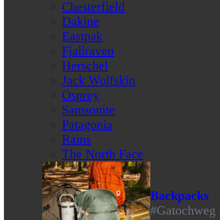
Chesterfield
Dakine
Eastpak
Fjallraven
Herschel
Jack Wolfskin
Osprey
Samsonite
Patagonia
Rains
The North Face
Backpacks
#Gatochweg m