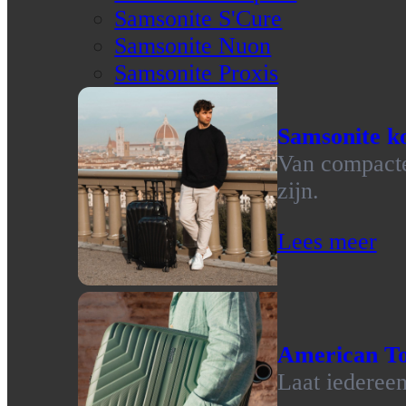
Samsonite S'Cure
Samsonite Nuon
Samsonite Proxis
Samsonite ko
Van compacte 
zijn.
Lees meer
American To
Laat iedereen