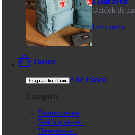
Fjallraven
Ontdek de nie
Lees meer
Tassen
Alle Tassen
Terug naar hoofdmenu
Categorie
Damestassen
Fashion tassen
Herentassen