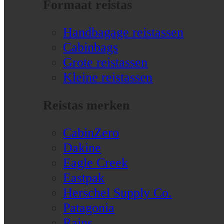
Formaat reistas
Handbagage reistassen
Cabinbags
Grote reistassen
Kleine reistassen
Reistas merken
CabinZero
Dakine
Eagle Creek
Eastpak
Herschel Supply Co.
Patagonia
Rains