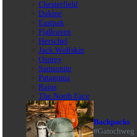
Chesterfield
Dakine
Eastpak
Fjallraven
Herschel
Jack Wolfskin
Osprey
Samsonite
Patagonia
Rains
The North Face
Backpacks
#Gatochweg m