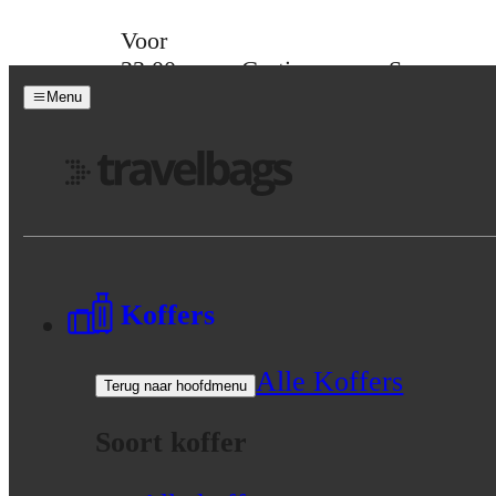
Skip to content
Voor
23:00
Gratis
Spaar
besteld,
verzending
voor
Menu
morgen
vanaf 39,-
korting
in huis
Menu
Koffers
Alle Koffers
Terug naar hoofdmenu
Soort koffer