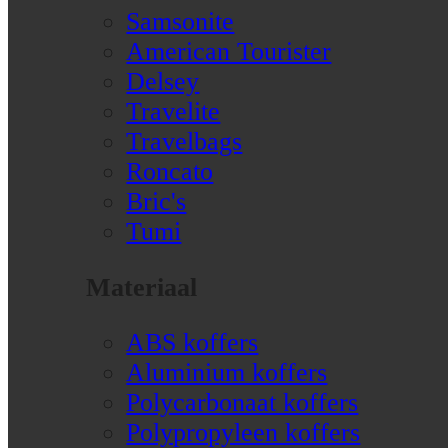
Samsonite
American Tourister
Delsey
Travelite
Travelbags
Roncato
Bric's
Tumi
Materiaal
ABS koffers
Aluminium koffers
Polycarbonaat koffers
Polypropyleen koffers