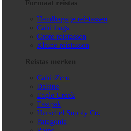
Formaat reistas
Handbagage reistassen
Cabinbags
Grote reistassen
Kleine reistassen
Reistas merken
CabinZero
Dakine
Eagle Creek
Eastpak
Herschel Supply Co.
Patagonia
Rains