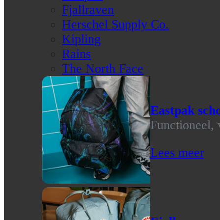
Fjallraven
Herschel Supply Co.
Kipling
Rains
The North Face
Eastpak scho
Functioneel, 
Lees meer