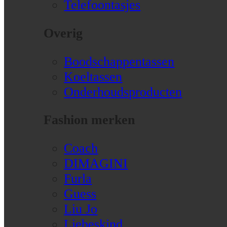
Telefoontasjes
Overig
Boodschappentassen
Koeltassen
Onderhoudsproducten
Fashion merken
Coach
DIMAGINI
Furla
Guess
Liu Jo
Liebeskind