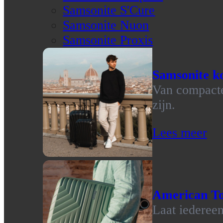
Samsonite S'Cure
Samsonite Nuon
Samsonite Proxis
Samsonite ko
Van compacte 
zijn.
Lees meer
American To
Laat iedereen