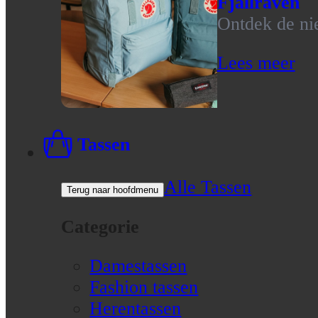
Fjallraven
Ontdek de nie
Lees meer
Tassen
Alle Tassen
Terug naar hoofdmenu
Categorie
Damestassen
Fashion tassen
Herentassen