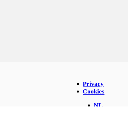
Privacy en countries
Privacy
Cookies
NL
DE
BE