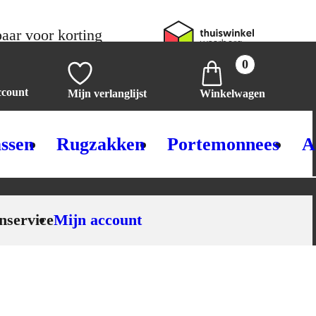
aar voor korting
0
ccount
Mijn verlanglijst
Winkelwagen
ssen
Rugzakken
Portemonnees
A
nservice
Mijn account