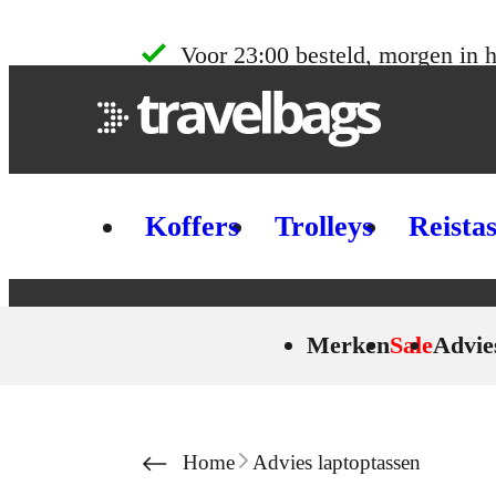
Skip to content
Voor 23:00 besteld, morgen in h
Koffers
Trolleys
Reista
Merken
Sale
Advie
Home
Advies laptoptassen