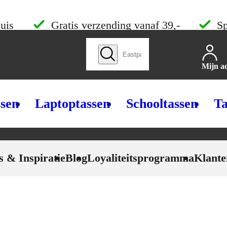
uis
Gratis verzending vanaf 39,-
Sp
Zoek producten
Mijn a
ssen
Laptoptassen
Schooltassen
Ta
s & Inspiratie
Blog
Loyaliteitsprogramma
Klante