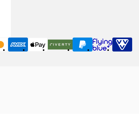
MasterCard
American Express
Apple Pay
Riverty
PayPal
Flying Blue
VVV