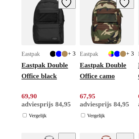
Add to Wishlist
Add to W
+ 3
+ 3
Eastpak
Eastpak
Eastpak Double
Eastpak Double
Office black
Office camo
69
,
90
67
,
95
adviesprijs
84
,
95
adviesprijs
84
,
95
Vergelijk
Vergelijk