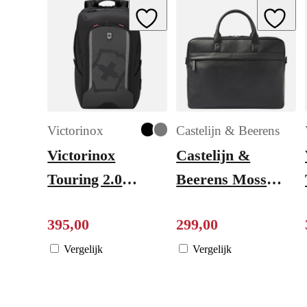
Add to Wishlist
Add to W
Victorinox
Castelijn & Beerens
Victorinox
Castelijn &
Touring 2.0
Beerens Moss
Traveler
Laptopbag RFID
395
,
00
299
,
00
Backpack black
17" black
Vergelijk
Vergelijk