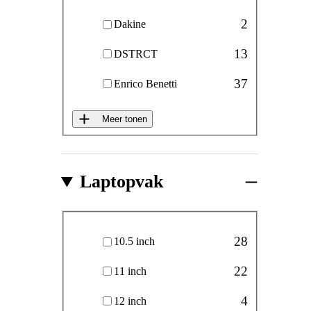
2
Dakine
13
DSTRCT
37
Enrico Benetti
Meer tonen
Laptopvak
Laptopvak
28
10.5 inch
22
11 inch
4
12 inch