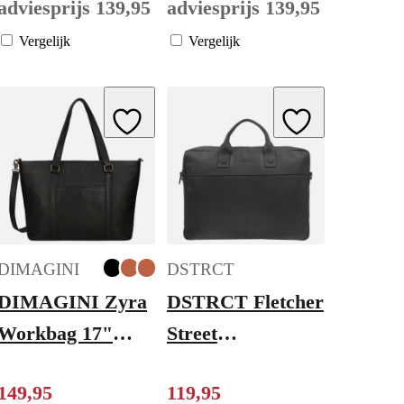
adviesprijs
139
,
95
adviesprijs
139
,
95
Vergelijk
Vergelijk
ishlist
Add to Wishlist
Add to Wishlist
DIMAGINI
DSTRCT
DIMAGINI Zyra
DSTRCT Fletcher
Workbag 17"
Street
black
Workingbag 17"
149
,
95
119
,
95
black