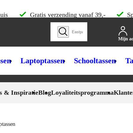
uis
Gratis verzending vanaf 39,-
Sp
Zoek producten
Mijn a
ssen
Laptoptassen
Schooltassen
Ta
s & Inspiratie
Blog
Loyaliteitsprogramma
Klante
ptassen