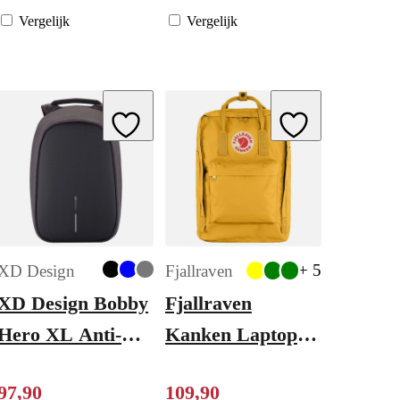
Vergelijk
Vergelijk
ishlist
Add to Wishlist
Add to Wishlist
+ 5
XD Design
Fjallraven
XD Design Bobby
Fjallraven
Hero XL Anti-
Kanken Laptop
diefstal Rugzak
17" ochre
97
,
90
109
,
90
black