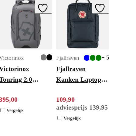
ishlist
Add to Wishlist
Add to Wishlist
+ 5
Victorinox
Fjallraven
Victorinox
Fjallraven
Touring 2.0
Kanken Laptop
Traveler
17" navy
395
,
00
109
,
90
Backpack stone
adviesprijs
139
,
95
grey
Vergelijk
Vergelijk