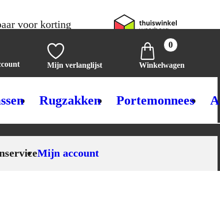
aar voor korting
0
ccount
Mijn verlanglijst
Winkelwagen
ssen
Rugzakken
Portemonnees
A
nservice
Mijn account