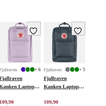
ishlist
Add to Wishlist
Add to Wishlist
+ 6
+ 5
Fjallraven
Fjallraven
Fjallraven
Fjallraven
Kanken Laptop
Kanken Laptop
17" pastel
17" graphite
109
,
90
109
,
90
lavender