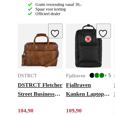
Gratis verzending vanaf 39,-
Spaar voor korting
Officieel dealer
Add to Wishlist
Add to W
+ 5
DSTRCT
Fjallraven
DSTRCT Fletcher
Fjallraven
Street Business
Kanken Laptop
Laptoptas 17.3
17" black
104
,
90
109
,
90
inch +