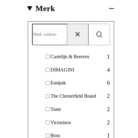
Merk
Merk
Zoeken
Reset
1
Castelijn & Beerens
4
DIMAGINI
6
Eastpak
2
The Chesterfield Brand
2
Tumi
2
Victorinox
1
Boss