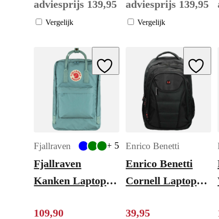
adviesprijs
139
,
95
adviesprijs
139
,
95
Sleutelhanger
Vergelijk
Vergelijk
cognac
Add to Wishlist
Add to W
+ 5
Fjallraven
Enrico Benetti
Fjallraven
Enrico Benetti
Kanken Laptop
Cornell Laptop
17" sky blue
Rugtas 17" black
109
,
90
39
,
95