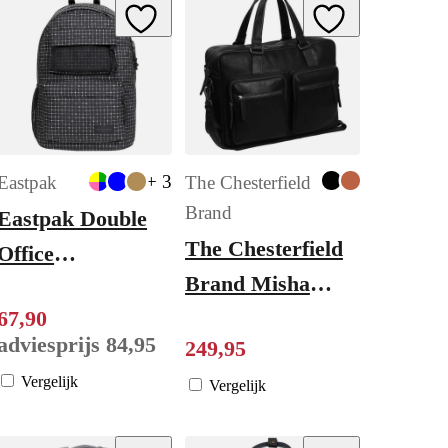
ishlist
Add to Wishlist
Add to Wishlist
+ 3
Eastpak
The Chesterfield
Brand
Eastpak Double
The Chesterfield
Office
Brand Misha
refleksspacblac
Laptoptas black
67
,
90
adviesprijs
84
,
95
249
,
95
Vergelijk
Vergelijk