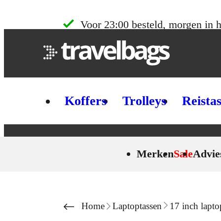
Skip to content
Voor 23:00 besteld, morgen in h
Koffers
Trolleys
Reista
Merken
Sale
Advie
Home
Laptoptassen
17 inch lapto