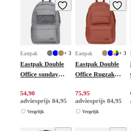
Add to Wishlist
Add to W
+ 3
+ 3
Eastpak
Eastpak
Eastpak Double
Eastpak Double
Office sunday
Office Rugzak
grey
School - 17"
54
,
90
75
,
95
laptopvak - casual
adviesprijs
84
,
95
adviesprijs
84
,
95
rust
Vergelijk
Vergelijk