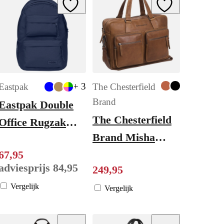
ishlist
Add to Wishlist
Add to Wishlist
+ 3
Eastpak
The Chesterfield
Brand
Eastpak Double
The Chesterfield
Office Rugzak
Brand Misha
School - 17"
Laptoptas cognac
67
,
95
laptopvak -
adviesprijs
84
,
95
249
,
95
nighttime navy
Vergelijk
Vergelijk