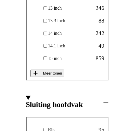
246
13 inch
88
13.3 inch
242
14 inch
49
14.1 inch
859
15 inch
Meer tonen
Sluiting hoofdvak
Sluiting hoofdvak
95
Rits