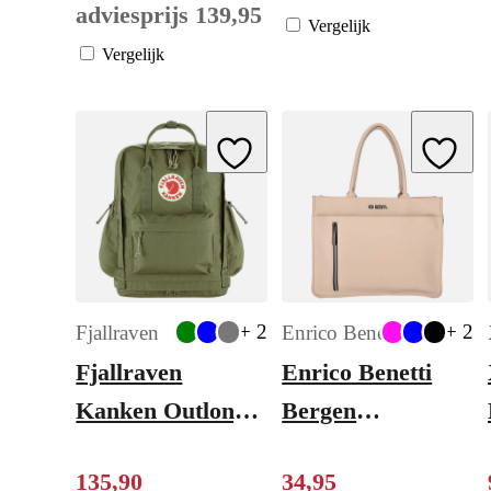
adviesprijs
139
,
95
Vergelijk
Vergelijk
Add to Wishlist
Add to W
+ 2
+ 2
Fjallraven
Enrico Benetti
Fjallraven
Enrico Benetti
Kanken Outlong
Bergen
green
Shoulderbag 17"
135
,
90
34
,
95
soft pink