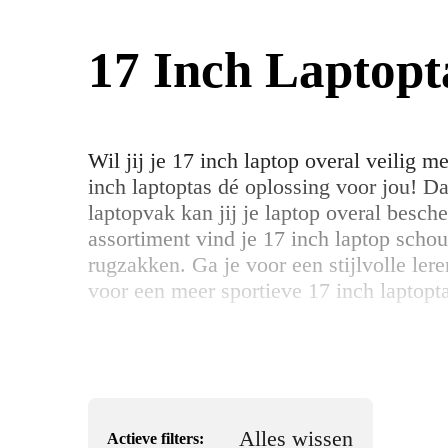
17 Inch Laptopt
Wil jij je 17 inch laptop overal veilig 
inch laptoptas dé oplossing voor jou! D
laptopvak kan jij je laptop overal besc
assortiment vind je 17 inch laptop scho
rugzakken. Ga je voor een stijlvolle lere
voor een meer sportieve 17 inch laptopt
Alles wissen
Actieve filters: