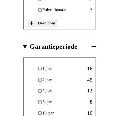
7
Polycarbonaat
Meer tonen
Garantieperiode
Garantieperiode
16
1 jaar
45
2 jaar
12
3 jaar
8
5 jaar
10
10 jaar