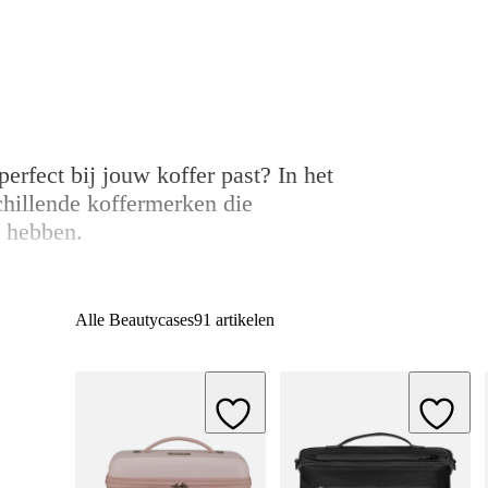
erfect bij jouw koffer past? In het
chillende koffermerken die
e hebben.
Alle Beautycases
91 artikelen
Add to Wishlist
Add to W