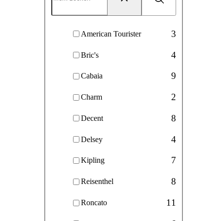
Reset
3
American Tourister
4
Bric's
9
Cabaia
2
Charm
8
Decent
4
Delsey
7
Kipling
8
Reisenthel
11
Roncato