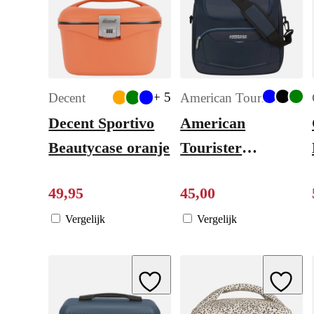
+ 5
Decent
American Tourister
Decent Sportivo
American
Beautycase oranje
Tourister
Summerride
49
,
95
45
,
00
Beauty Case navy
Vergelijk
Vergelijk
Add to Wishlist
Add to W