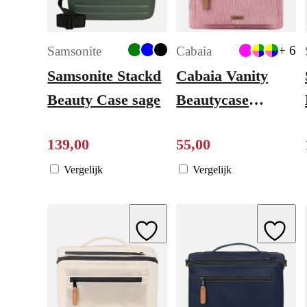
+ 6
Samsonite
Cabaia
Samsonite Stackd
Cabaia Vanity
Beauty Case sage
Beautycase
Medium gold
139
,
00
55
,
00
coast
Vergelijk
Vergelijk
Add to Wishlist
Add to W