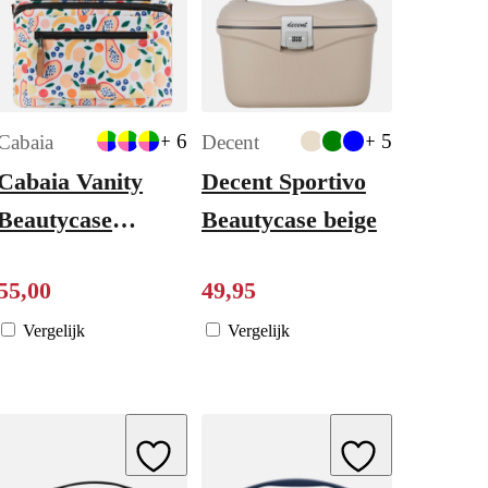
+ 6
+ 5
Cabaia
Decent
Cabaia Vanity
Decent Sportivo
Beautycase
Beautycase beige
Medium lake
55
,
00
49
,
95
como
Vergelijk
Vergelijk
ishlist
Add to Wishlist
Add to Wishlist