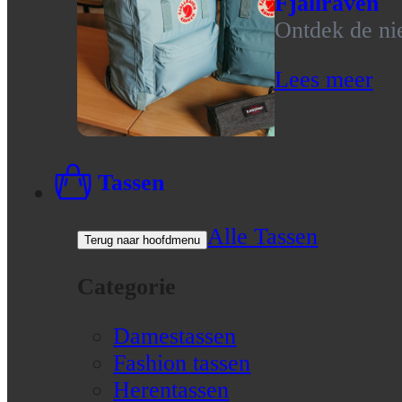
Fjallraven
Ontdek de nie
Lees meer
Tassen
Alle Tassen
Terug naar hoofdmenu
Categorie
Damestassen
Fashion tassen
Herentassen