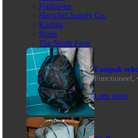
Fjallraven
Herschel Supply Co.
Kipling
Rains
The North Face
Eastpak scho
Functioneel, 
Lees meer