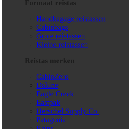
Formaat reistas
Handbagage reistassen
Cabinbags
Grote reistassen
Kleine reistassen
Reistas merken
CabinZero
Dakine
Eagle Creek
Eastpak
Herschel Supply Co.
Patagonia
Rains