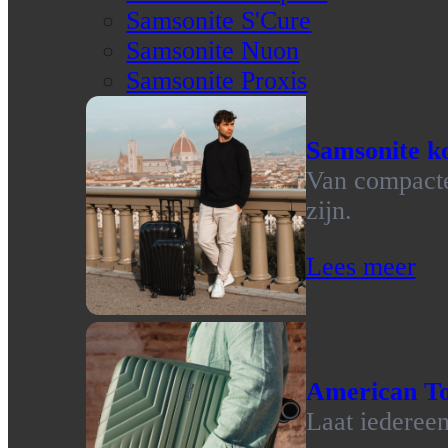
Samsonite S'Cure
Samsonite Nuon
Samsonite Proxis
Samsonite ko
Van compacte 
zijn.
Lees meer
American To
Laat iedereen