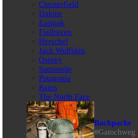
Chesterfield
Dakine
Eastpak
Fjallraven
Herschel
Jack Wolfskin
Osprey
Samsonite
Patagonia
Rains
The North Face
Backpacks
#Gatochweg m