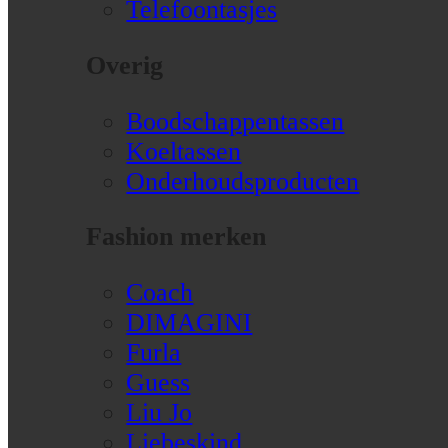
Telefoontasjes
Overig
Boodschappentassen
Koeltassen
Onderhoudsproducten
Fashion merken
Coach
DIMAGINI
Furla
Guess
Liu Jo
Liebeskind