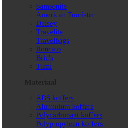
Samsonite
American Tourister
Delsey
Travelite
Travelbags
Roncato
Bric's
Tumi
Materiaal
ABS koffers
Aluminium koffers
Polycarbonaat koffers
Polypropyleen koffers