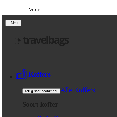
Skip to content
Voor
23:00
Gratis
Spaar
besteld,
verzending
voor
Menu
morgen
vanaf 39,-
korting
in huis
Menu
Koffers
Alle Koffers
Terug naar hoofdmenu
Soort koffer