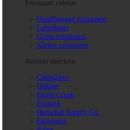
Formaat reistas
Handbagage reistassen
Cabinbags
Grote reistassen
Kleine reistassen
Reistas merken
CabinZero
Dakine
Eagle Creek
Eastpak
Herschel Supply Co.
Patagonia
Rains