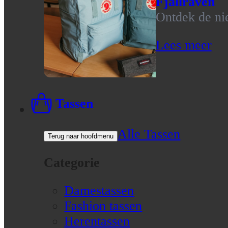
Fjallraven
Ontdek de nie
Lees meer
Tassen
Alle Tassen
Terug naar hoofdmenu
Categorie
Damestassen
Fashion tassen
Herentassen