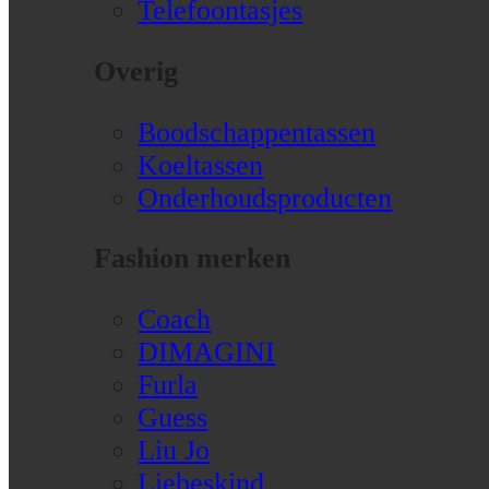
Telefoontasjes
Overig
Boodschappentassen
Koeltassen
Onderhoudsproducten
Fashion merken
Coach
DIMAGINI
Furla
Guess
Liu Jo
Liebeskind