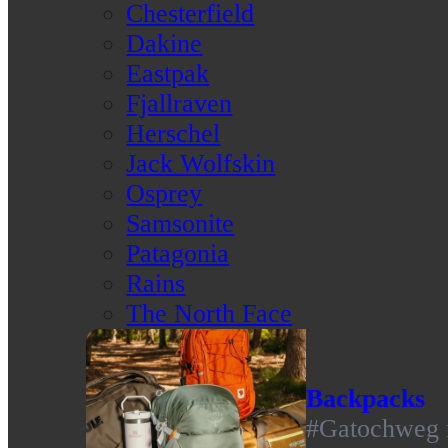
Chesterfield
Dakine
Eastpak
Fjallraven
Herschel
Jack Wolfskin
Osprey
Samsonite
Patagonia
Rains
The North Face
Backpacks
#Gatochweg m