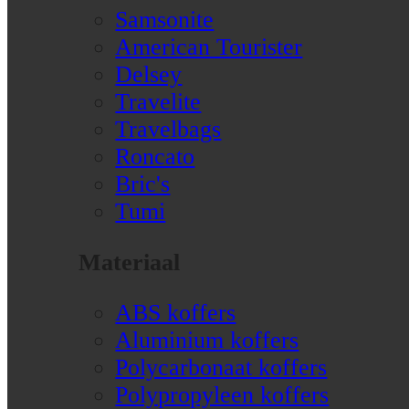
Samsonite
American Tourister
Delsey
Travelite
Travelbags
Roncato
Bric's
Tumi
Materiaal
ABS koffers
Aluminium koffers
Polycarbonaat koffers
Polypropyleen koffers