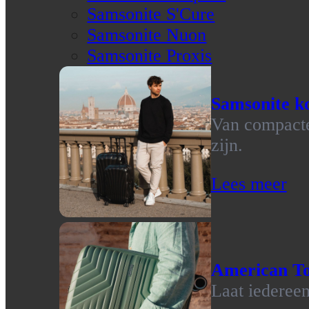
Samsonite S'Cure
Samsonite Nuon
Samsonite Proxis
Samsonite ko
Van compacte 
zijn.
Lees meer
American To
Laat iedereen