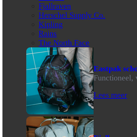
Fjallraven
Herschel Supply Co.
Kipling
Rains
The North Face
Eastpak scho
Functioneel, 
Lees meer