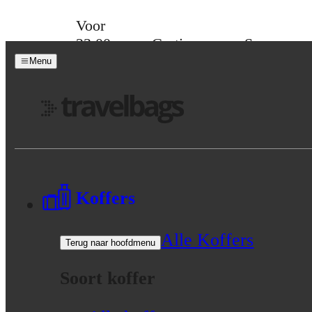
Skip to content
Voor
23:00
Gratis
Spaar
besteld,
verzending
voor
Menu
morgen
vanaf 39,-
korting
in huis
Menu
Koffers
Alle Koffers
Terug naar hoofdmenu
Soort koffer