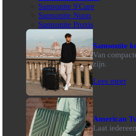
Samsonite S'Cure
Samsonite Nuon
Samsonite Proxis
Samsonite ko
Van compacte 
zijn.
Lees meer
American To
Laat iedereen