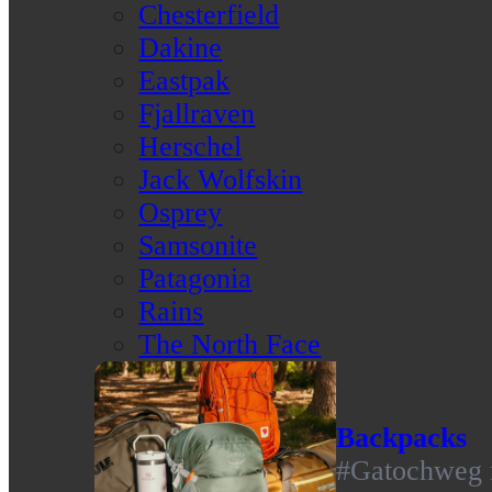
Chesterfield
Dakine
Eastpak
Fjallraven
Herschel
Jack Wolfskin
Osprey
Samsonite
Patagonia
Rains
The North Face
Backpacks
#Gatochweg m