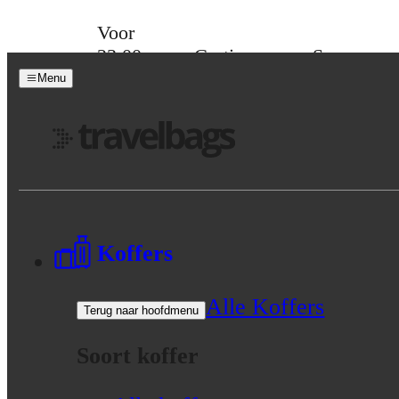
Skip to content
Voor
23:00
Gratis
Spaar
besteld,
verzending
voor
Menu
morgen
vanaf 39,-
korting
in huis
Menu
Koffers
Alle Koffers
Terug naar hoofdmenu
Soort koffer