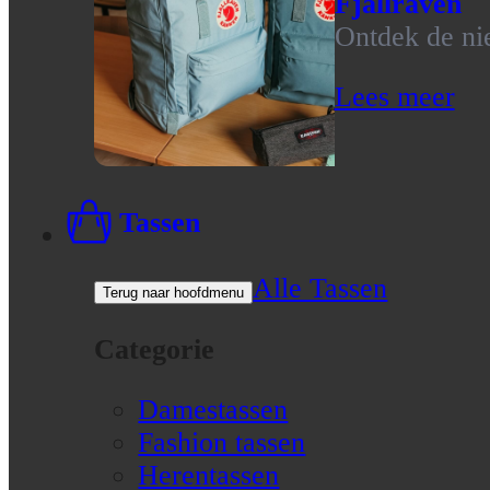
Fjallraven
Ontdek de nie
Lees meer
Tassen
Alle Tassen
Terug naar hoofdmenu
Categorie
Damestassen
Fashion tassen
Herentassen