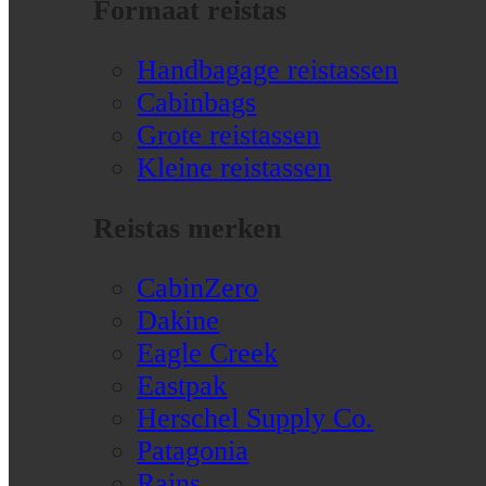
Formaat reistas
Handbagage reistassen
Cabinbags
Grote reistassen
Kleine reistassen
Reistas merken
CabinZero
Dakine
Eagle Creek
Eastpak
Herschel Supply Co.
Patagonia
Rains