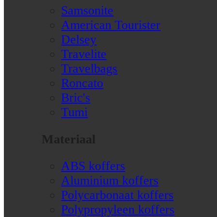
Samsonite
American Tourister
Delsey
Travelite
Travelbags
Roncato
Bric's
Tumi
Materiaal
ABS koffers
Aluminium koffers
Polycarbonaat koffers
Polypropyleen koffers