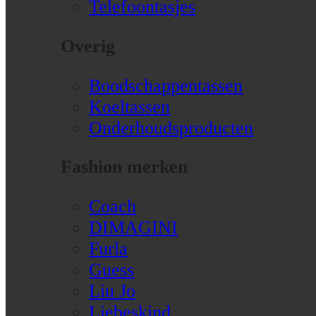
Telefoontasjes
Overig
Boodschappentassen
Koeltassen
Onderhoudsproducten
Fashion merken
Coach
DIMAGINI
Furla
Guess
Liu Jo
Liebeskind