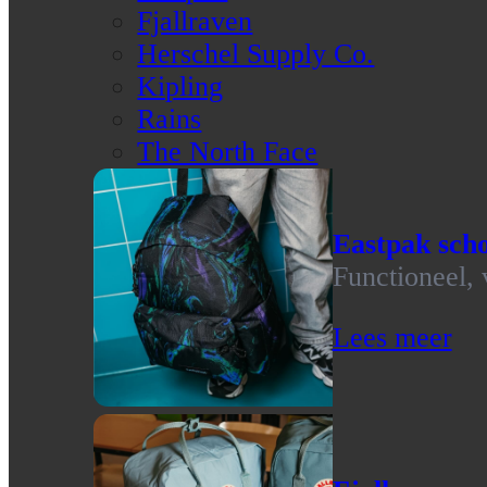
Fjallraven
Herschel Supply Co.
Kipling
Rains
The North Face
Eastpak scho
Functioneel, 
Lees meer