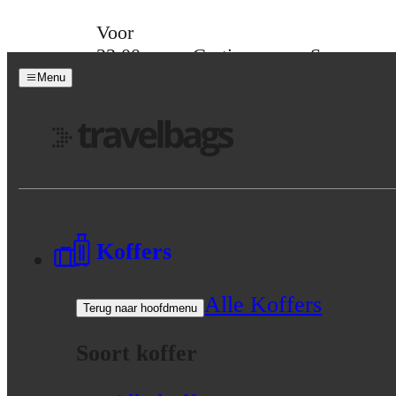
Skip to content
Voor
23:00
Gratis
Spaar
besteld,
verzending
voor
Menu
morgen
vanaf 39,-
korting
in huis
Menu
Koffers
Alle Koffers
Terug naar hoofdmenu
Soort koffer