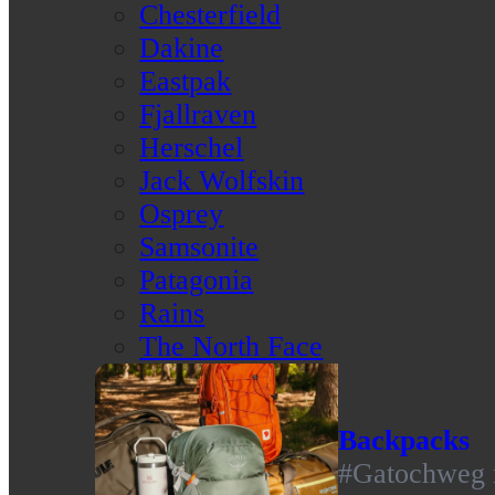
Chesterfield
Dakine
Eastpak
Fjallraven
Herschel
Jack Wolfskin
Osprey
Samsonite
Patagonia
Rains
The North Face
Backpacks
#Gatochweg m