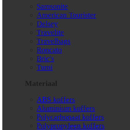
Samsonite
American Tourister
Delsey
Travelite
Travelbags
Roncato
Bric's
Tumi
Materiaal
ABS koffers
Aluminium koffers
Polycarbonaat koffers
Polypropyleen koffers