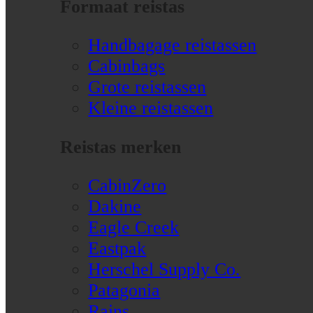
Formaat reistas
Handbagage reistassen
Cabinbags
Grote reistassen
Kleine reistassen
Reistas merken
CabinZero
Dakine
Eagle Creek
Eastpak
Herschel Supply Co.
Patagonia
Rains