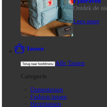
Fjallraven
Ontdek de nie
Lees meer
Tassen
Alle Tassen
Terug naar hoofdmenu
Categorie
Damestassen
Fashion tassen
Herentassen