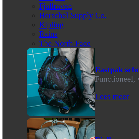
Fjallraven
Herschel Supply Co.
Kipling
Rains
The North Face
Eastpak scho
Functioneel, 
Lees meer