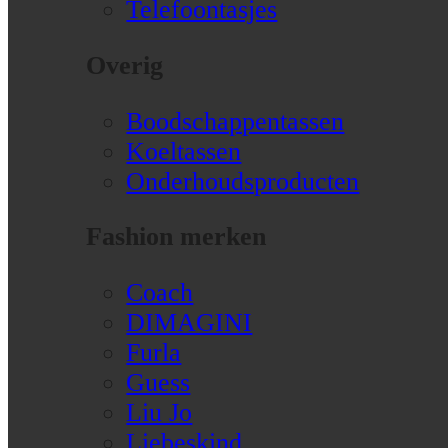
Telefoontasjes
Overig
Boodschappentassen
Koeltassen
Onderhoudsproducten
Fashion merken
Coach
DIMAGINI
Furla
Guess
Liu Jo
Liebeskind