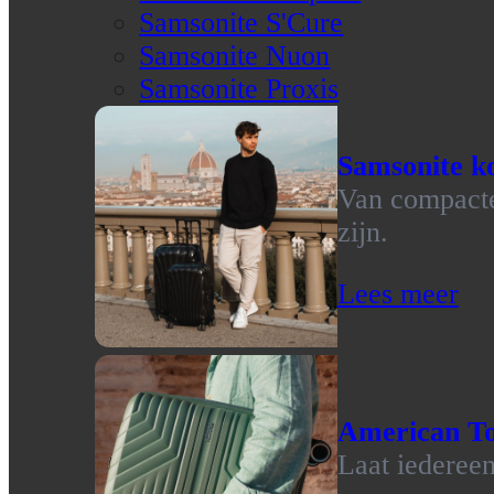
Samsonite S'Cure
Samsonite Nuon
Samsonite Proxis
Samsonite ko
Van compacte 
zijn.
Lees meer
American To
Laat iedereen