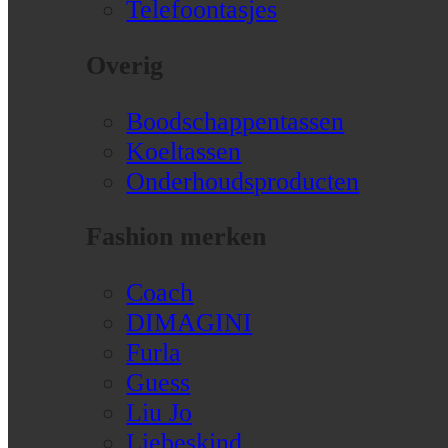
Telefoontasjes
Overig
Boodschappentassen
Koeltassen
Onderhoudsproducten
Fashion merken
Coach
DIMAGINI
Furla
Guess
Liu Jo
Liebeskind