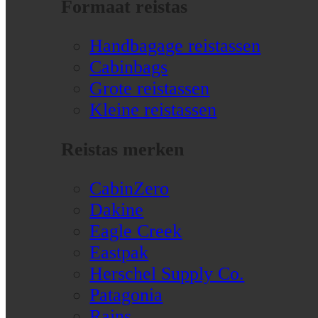
Formaat reistas
Handbagage reistassen
Cabinbags
Grote reistassen
Kleine reistassen
Reistas merken
CabinZero
Dakine
Eagle Creek
Eastpak
Herschel Supply Co.
Patagonia
Rains