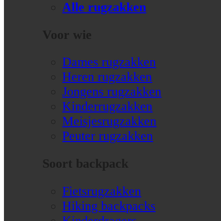
Alle rugzakken
Voor wie
Dames rugzakken
Heren rugzakken
Jongens rugzakken
Kinderrugzakken
Meisjesrugzakken
Peuter rugzakken
Soort backpack
Fietsrugzakken
Hiking backpacks
Kinderdragers