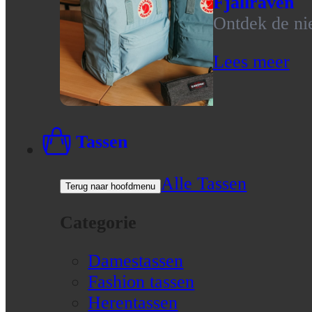
Fjallraven
Ontdek de nie
Lees meer
Tassen
Alle Tassen
Terug naar hoofdmenu
Categorie
Damestassen
Fashion tassen
Herentassen