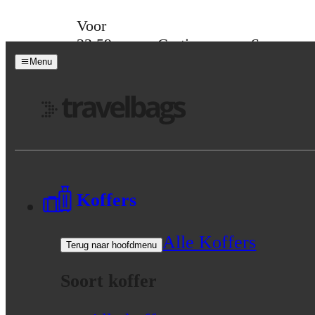
Skip to content
Voor
23:59
Gratis
Spaar
besteld,
verzending
voor
Menu
maandag
vanaf 39,-
korting
in huis
Menu
Koffers
Alle Koffers
Terug naar hoofdmenu
Soort koffer