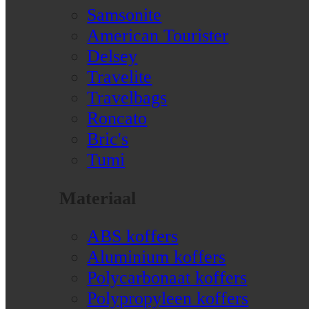
Samsonite
American Tourister
Delsey
Travelite
Travelbags
Roncato
Bric's
Tumi
Materiaal
ABS koffers
Aluminium koffers
Polycarbonaat koffers
Polypropyleen koffers