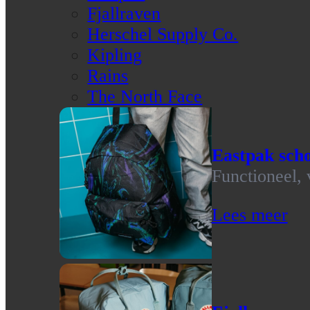
Fjallraven
Herschel Supply Co.
Kipling
Rains
The North Face
Eastpak scho
Functioneel, 
Lees meer