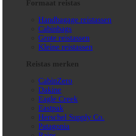
Formaat reistas
Handbagage reistassen
Cabinbags
Grote reistassen
Kleine reistassen
Reistas merken
CabinZero
Dakine
Eagle Creek
Eastpak
Herschel Supply Co.
Patagonia
Rains