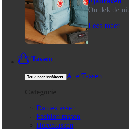
Fjallraven
Ontdek de nie
Lees meer
Tassen
Alle Tassen
Terug naar hoofdmenu
Categorie
Damestassen
Fashion tassen
Herentassen