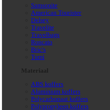
Samsonite
American Tourister
Delsey
Travelite
Travelbags
Roncato
Bric's
Tumi
Materiaal
ABS koffers
Aluminium koffers
Polycarbonaat koffers
Polypropyleen koffers