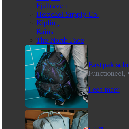
Fjallraven
Herschel Supply Co.
Kipling
Rains
The North Face
Eastpak scho
Functioneel, 
Lees meer