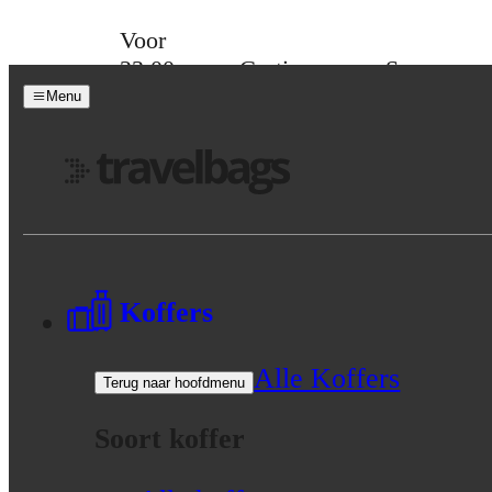
Skip to content
Voor
23:00
Gratis
Spaar
besteld,
verzending
voor
Menu
morgen
vanaf 39,-
korting
in huis
Menu
Koffers
Alle Koffers
Terug naar hoofdmenu
Soort koffer