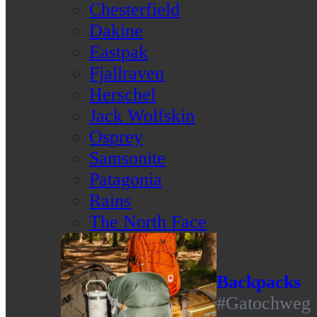
Chesterfield
Dakine
Eastpak
Fjallraven
Herschel
Jack Wolfskin
Osprey
Samsonite
Patagonia
Rains
The North Face
Backpacks
#Gatochweg m