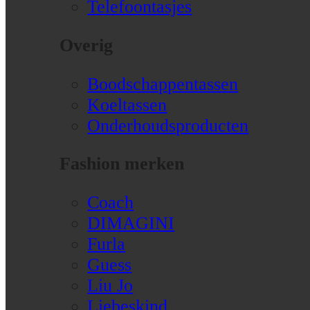
Telefoontasjes
Overig
Boodschappentassen
Koeltassen
Onderhoudsproducten
Fashion merken
Coach
DIMAGINI
Furla
Guess
Liu Jo
Liebeskind