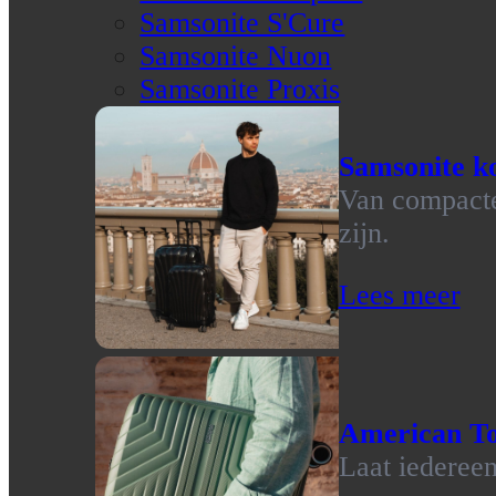
Samsonite S'Cure
Samsonite Nuon
Samsonite Proxis
Samsonite ko
Van compacte 
zijn.
Lees meer
American To
Laat iedereen