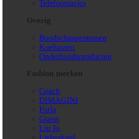
Telefoontasjes
Overig
Boodschappentassen
Koeltassen
Onderhoudsproducten
Fashion merken
Coach
DIMAGINI
Furla
Guess
Liu Jo
Liebeskind