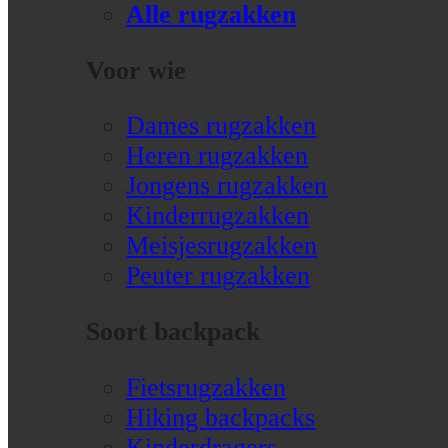
Alle rugzakken
Voor wie
Dames rugzakken
Heren rugzakken
Jongens rugzakken
Kinderrugzakken
Meisjesrugzakken
Peuter rugzakken
Soort backpack
Fietsrugzakken
Hiking backpacks
Kinderdragers