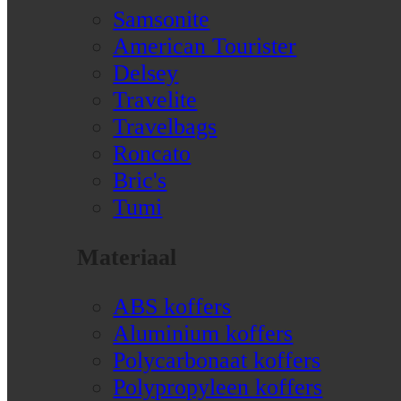
Samsonite
American Tourister
Delsey
Travelite
Travelbags
Roncato
Bric's
Tumi
Materiaal
ABS koffers
Aluminium koffers
Polycarbonaat koffers
Polypropyleen koffers