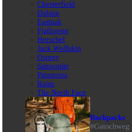
Chesterfield
Dakine
Eastpak
Fjallraven
Herschel
Jack Wolfskin
Osprey
Samsonite
Patagonia
Rains
The North Face
Backpacks
#Gatochweg m