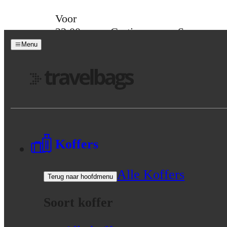
Skip to content
Voor
23:00
Gratis
Spaar
besteld,
verzending
voor
Menu
morgen
vanaf 39,-
korting
in huis
Menu
Koffers
Alle Koffers
Terug naar hoofdmenu
Soort koffer