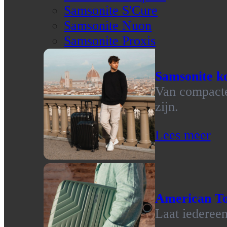
Samsonite S'Cure
Samsonite Nuon
Samsonite Proxis
Samsonite ko
Van compacte 
zijn.
Lees meer
American To
Laat iedereen