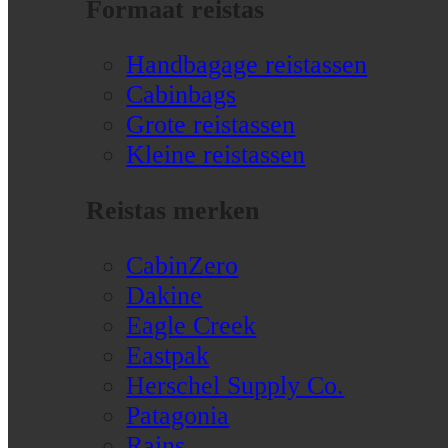
Formaat reistas
Handbagage reistassen
Cabinbags
Grote reistassen
Kleine reistassen
Reistas merken
CabinZero
Dakine
Eagle Creek
Eastpak
Herschel Supply Co.
Patagonia
Rains