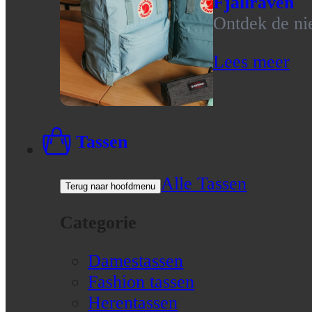
Fjallraven
Ontdek de nie
Lees meer
Tassen
Alle Tassen
Terug naar hoofdmenu
Categorie
Damestassen
Fashion tassen
Herentassen