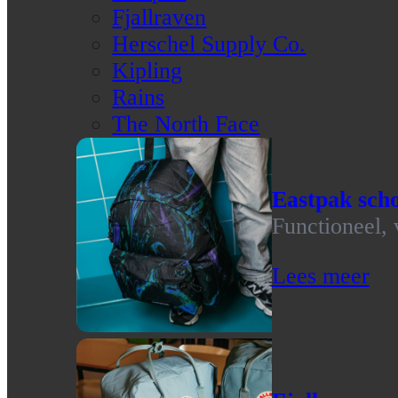
Fjallraven
Herschel Supply Co.
Kipling
Rains
The North Face
Eastpak scho
Functioneel, 
Lees meer