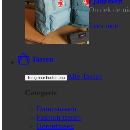
Fjallraven
Ontdek de nie
Lees meer
Tassen
Alle Tassen
Terug naar hoofdmenu
Categorie
Damestassen
Fashion tassen
Herentassen