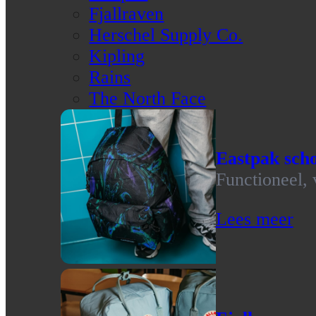
Fjallraven
Herschel Supply Co.
Kipling
Rains
The North Face
Eastpak scho
Functioneel, 
Lees meer