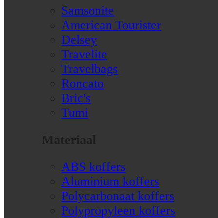
Samsonite
American Tourister
Delsey
Travelite
Travelbags
Roncato
Bric's
Tumi
Materiaal
ABS koffers
Aluminium koffers
Polycarbonaat koffers
Polypropyleen koffers