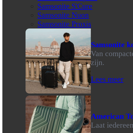
Samsonite S'Cure
Samsonite Nuon
Samsonite Proxis
Samsonite ko
Van compacte 
zijn.
Lees meer
American To
Laat iedereen