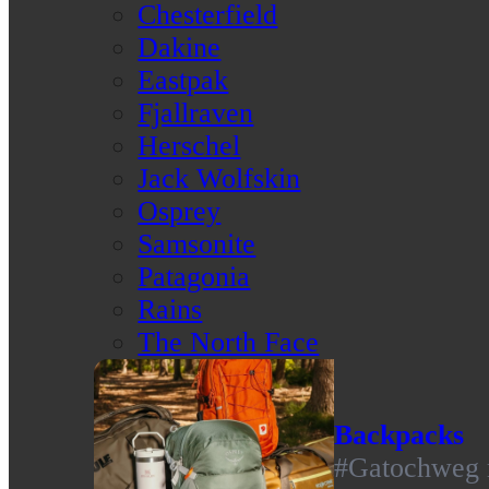
Chesterfield
Dakine
Eastpak
Fjallraven
Herschel
Jack Wolfskin
Osprey
Samsonite
Patagonia
Rains
The North Face
Backpacks
#Gatochweg m