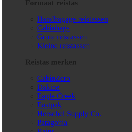
Formaat reistas
Handbagage reistassen
Cabinbags
Grote reistassen
Kleine reistassen
Reistas merken
CabinZero
Dakine
Eagle Creek
Eastpak
Herschel Supply Co.
Patagonia
Rains