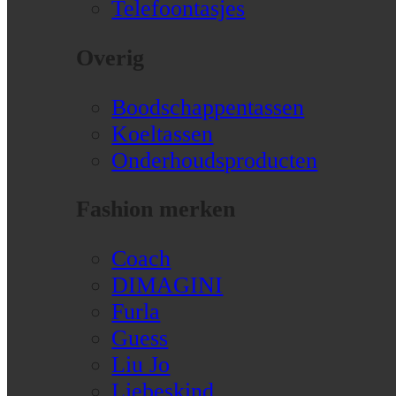
Telefoontasjes
Overig
Boodschappentassen
Koeltassen
Onderhoudsproducten
Fashion merken
Coach
DIMAGINI
Furla
Guess
Liu Jo
Liebeskind