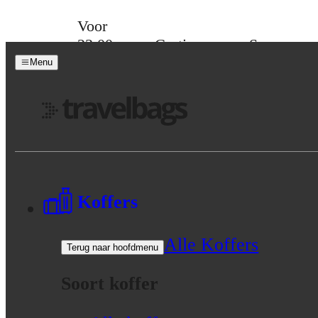
Skip to content
Voor
23:00
Gratis
Spaar
besteld,
verzending
voor
Menu
morgen
vanaf 39,-
korting
in huis
Menu
Koffers
Alle Koffers
Terug naar hoofdmenu
Soort koffer