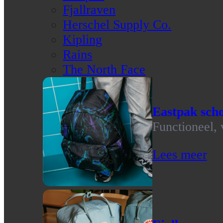
Fjallraven
Herschel Supply Co.
Kipling
Rains
The North Face
Eastpak scho
Functioneel, 
Lees meer