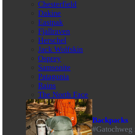
Chesterfield
Dakine
Eastpak
Fjallraven
Herschel
Jack Wolfskin
Osprey
Samsonite
Patagonia
Rains
The North Face
Backpacks
#Gatochweg m