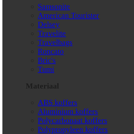
Samsonite
American Tourister
Delsey
Travelite
Travelbags
Roncato
Bric's
Tumi
Materiaal
ABS koffers
Aluminium koffers
Polycarbonaat koffers
Polypropyleen koffers