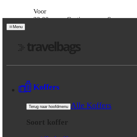
Skip to content
Voor
23:00
Gratis
Spaar
besteld,
verzending
voor
Menu
morgen
vanaf 39,-
korting
in huis
Menu
Koffers
Alle Koffers
Terug naar hoofdmenu
Soort koffer