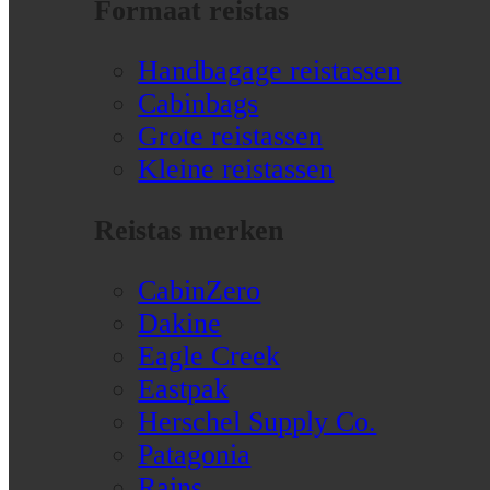
Formaat reistas
Handbagage reistassen
Cabinbags
Grote reistassen
Kleine reistassen
Reistas merken
CabinZero
Dakine
Eagle Creek
Eastpak
Herschel Supply Co.
Patagonia
Rains