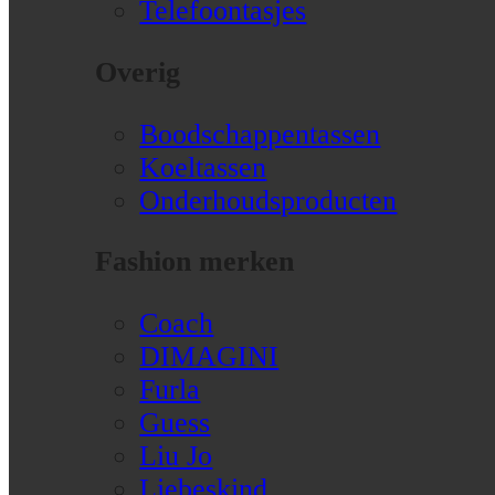
Telefoontasjes
Overig
Boodschappentassen
Koeltassen
Onderhoudsproducten
Fashion merken
Coach
DIMAGINI
Furla
Guess
Liu Jo
Liebeskind