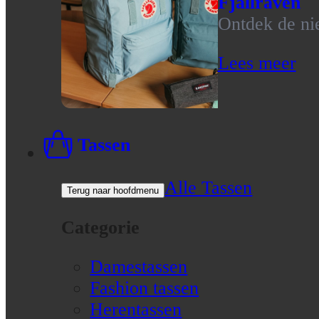
Fjallraven
Ontdek de nie
Lees meer
Tassen
Alle Tassen
Terug naar hoofdmenu
Categorie
Damestassen
Fashion tassen
Herentassen