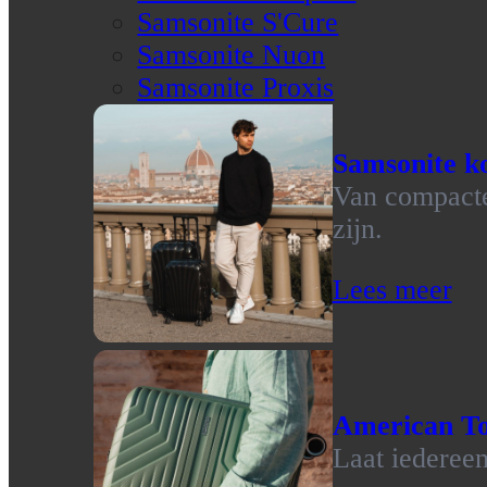
Samsonite S'Cure
Samsonite Nuon
Samsonite Proxis
Samsonite ko
Van compacte 
zijn.
Lees meer
American To
Laat iedereen