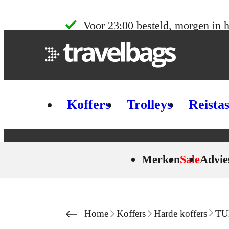
Skip to content
Voor 23:00 besteld, morgen in h
Koffers
Trolleys
Reista
Merken
Sale
Advie
Home
Koffers
Harde koffers
TUM