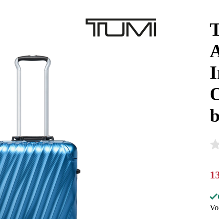
I
O
b
1
Vo