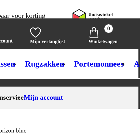
aar voor korting
0
ccount
Mijn verlanglijst
Winkelwagen
ssen
Rugzakken
Portemonnees
A
nservice
Mijn account
orizon blue