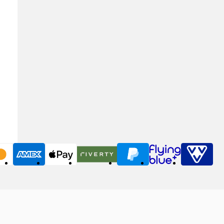
MasterCard
American Express
Apple Pay
Riverty
PayPal
Flying Blue
VVV