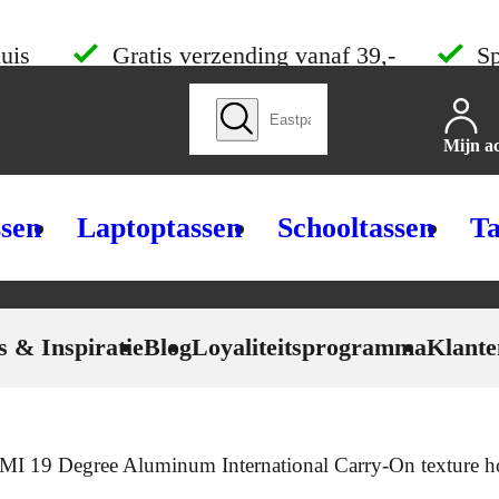
uis
Gratis verzending vanaf 39,-
Sp
Zoek producten
Mijn a
ssen
Laptoptassen
Schooltassen
Ta
s & Inspiratie
Blog
Loyaliteitsprogramma
Klante
I 19 Degree Aluminum International Carry-On texture h