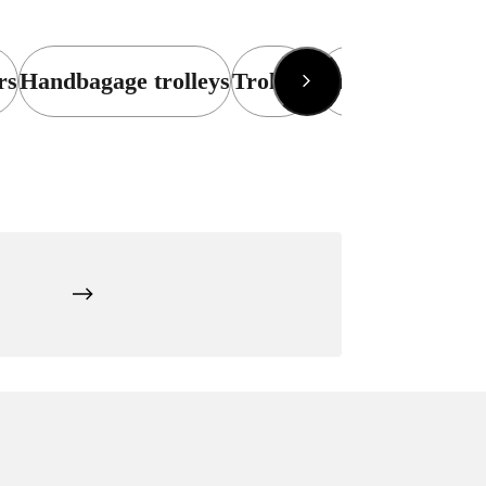
rs
Handbagage trolleys
Trolleys
Tumi Trolleys
Ko