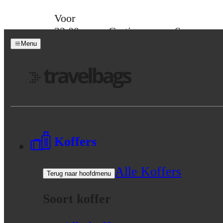
Skip to content
Voor
23:00
Gratis
Spaar
besteld,
verzending
voor
Menu
morgen
vanaf 39,-
korting
in huis
Menu
Koffers
Alle Koffers
Terug naar hoofdmenu
Soort koffer