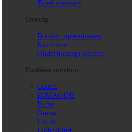
Telefoontasjes
Overig
Boodschappentassen
Koeltassen
Onderhoudsproducten
Fashion merken
Coach
DIMAGINI
Furla
Guess
Liu Jo
Liebeskind