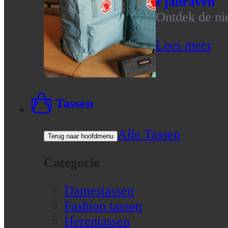
Fjallraven
Ontdek de nie
Lees meer
Tassen
Alle Tassen
Terug naar hoofdmenu
Categorie
Damestassen
Fashion tassen
Herentassen