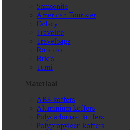
Samsonite
American Tourister
Delsey
Travelite
Travelbags
Roncato
Bric's
Tumi
Materiaal
ABS koffers
Aluminium koffers
Polycarbonaat koffers
Polypropyleen koffers