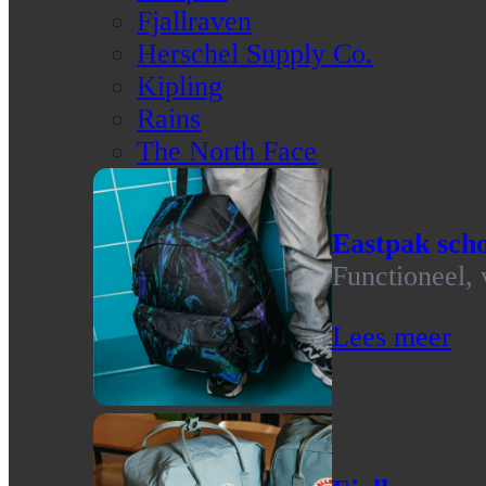
Fjallraven
Herschel Supply Co.
Kipling
Rains
The North Face
Eastpak scho
Functioneel, 
Lees meer