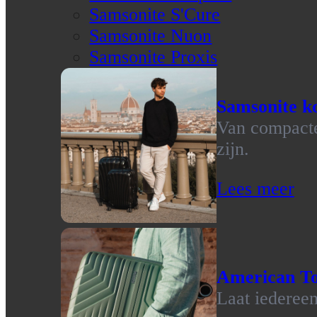
Samsonite S'Cure
Samsonite Nuon
Samsonite Proxis
Samsonite ko
Van compacte 
zijn.
Lees meer
American To
Laat iedereen