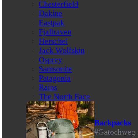
Chesterfield
Dakine
Eastpak
Fjallraven
Herschel
Jack Wolfskin
Osprey
Samsonite
Patagonia
Rains
The North Face
Backpacks
#Gatochweg m