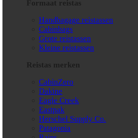
Formaat reistas
Handbagage reistassen
Cabinbags
Grote reistassen
Kleine reistassen
Reistas merken
CabinZero
Dakine
Eagle Creek
Eastpak
Herschel Supply Co.
Patagonia
Rains