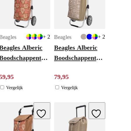
+ 2
+ 2
Beagles
Beagles
Beagles Alberic
Beagles Alberic
y
Boodschappentrolley
Boodschappentrolley
flower brown
taupe
59
,
95
79
,
95
Vergelijk
Vergelijk
ishlist
Add to Wishlist
Add to Wishlist