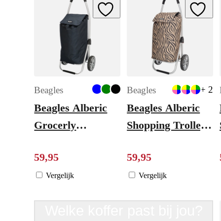
Add to Wishlist
Add to W
+ 2
Beagles
Beagles
Beagles Alberic
Beagles Alberic
Grocerly
Shopping Trolley
Boodschappentrolley
zebra brown
59
,
95
59
,
95
blauw
Vergelijk
Vergelijk
Welke koffer past bij jou?