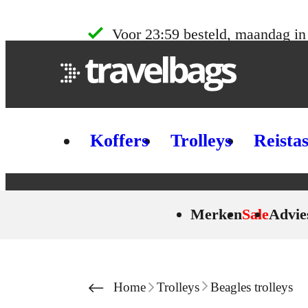
Skip to content
Voor 23:59 besteld, maandag in
Koffers
Trolleys
Reista
Merken
Sale
Advie
Home
Trolleys
Beagles trolleys