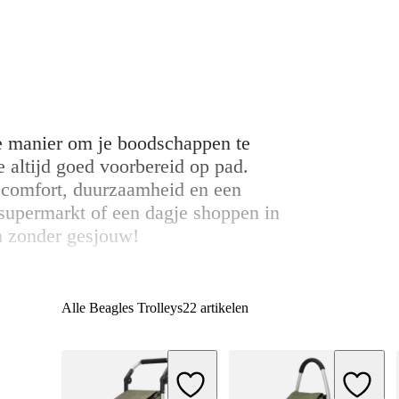
le manier om je boodschappen te
 altijd goed voorbereid op pad.
comfort, duurzaamheid en een
 supermarkt of een dagje shoppen in
n zonder gesjouw!
Alle Beagles Trolleys
22 artikelen
Add to Wishlist
Add to W