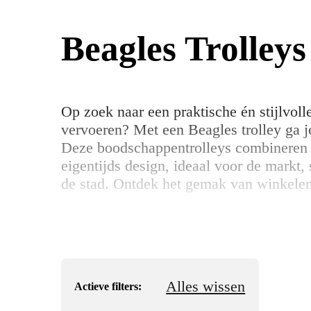
Beagles Trolleys
Op zoek naar een praktische én stijlvol
vervoeren? Met een Beagles trolley ga je
Deze boodschappentrolleys combineren 
eigentijds design, ideaal voor de markt,
de stad. Ontdek het gemak van winkele
Alles wissen
Actieve filters: