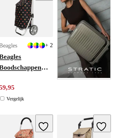
+ 2
Beagles
Beagles
Boodschappen
y
Trolley multi stip
59
,
95
Vergelijk
ishlist
Add to Wishlist
Add to Wishlist