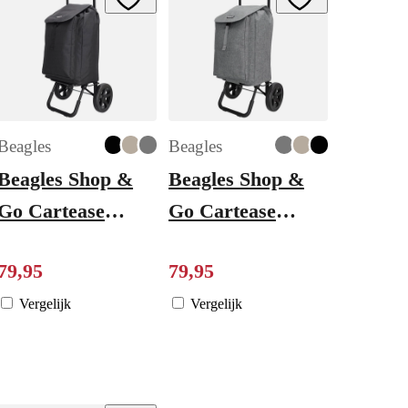
Beagles
Beagles
Beagles Shop &
Beagles Shop &
Go Cartease
Go Cartease
Boodschappentrolley
Boodschappentrolley
79
,
95
79
,
95
zwart
donkergrijs
Vergelijk
Vergelijk