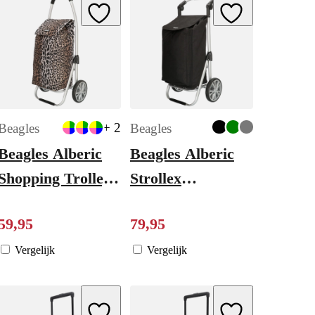
ishlist
Add to Wishlist
Add to Wishlist
+ 2
Beagles
Beagles
Beagles Alberic
Beagles Alberic
Shopping Trolley
Strollex
leopard
Boodschappentrolley
59
,
95
79
,
95
zwart
Vergelijk
Vergelijk
Add to Wishlist
Add to Wishlist