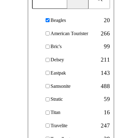
Reset
20
Beagles
266
American Tourister
99
Bric's
211
Delsey
143
Eastpak
488
Samsonite
59
Stratic
16
Titan
247
Travelite