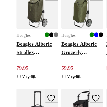
Beagles
Beagles
Beagles Alberic
Beagles Alberic
Strollex
Grocerly
Boodschappentrolley
Boodschappentrolle
79
,
95
59
,
95
olijfgroen
olijfgroen
Vergelijk
Vergelijk
Add to Wishlist
Add to W