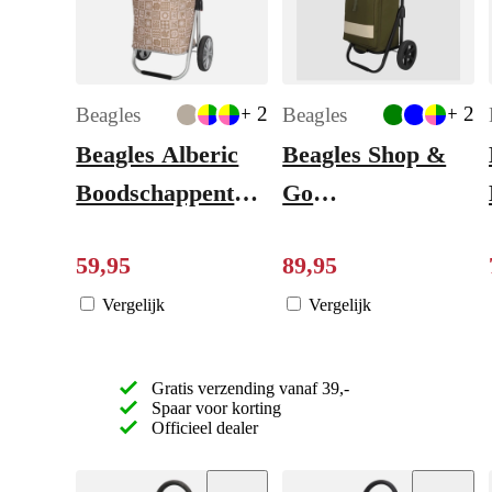
+ 2
+ 2
Beagles
Beagles
Beagles Alberic
Beagles Shop &
Boodschappentrolley
Go
taupe
Boodschappentrolle
59
,
95
89
,
95
olivegreen
Vergelijk
Vergelijk
Gratis verzending vanaf 39,-
Spaar voor korting
Officieel dealer