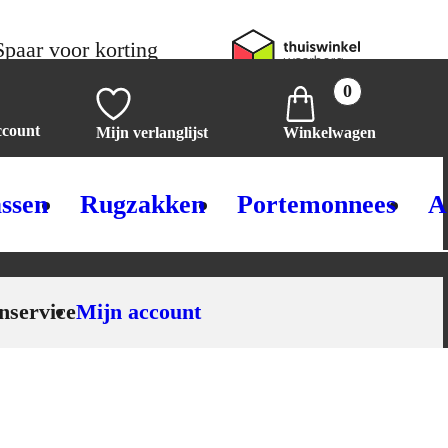
Spaar voor korting
0
ccount
Mijn verlanglijst
Winkelwagen
ssen
Rugzakken
Portemonnees
A
nservice
Mijn account