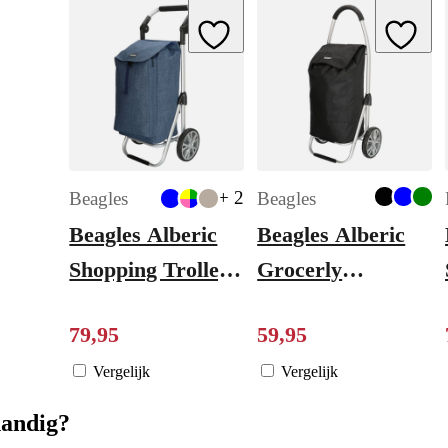
Add to Wishlist
Add to W
+ 2
Beagles
Beagles
Beagles Alberic
Beagles Alberic
Shopping Trolley
Grocerly
blue
Boodschappentrolle
79
,
95
59
,
95
zwart
Vergelijk
Vergelijk
handig?