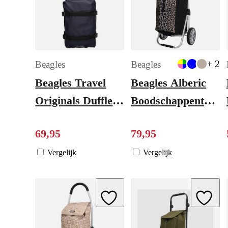
+ 2
Beagles
Beagles
Beagles Travel
Beagles Alberic
Originals Duffle
Boodschappentrolle
blue
leopard
69
,
95
79
,
95
Vergelijk
Vergelijk
Add to Wishlist
Add to W