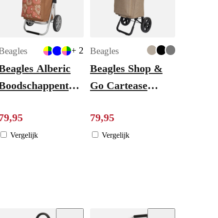
+ 2
Beagles
Beagles
Beagles Alberic
Beagles Shop &
Boodschappentrolley
Go Cartease
y
flower brown
Boodschappentrolley
79
,
95
79
,
95
taupe
Vergelijk
Vergelijk