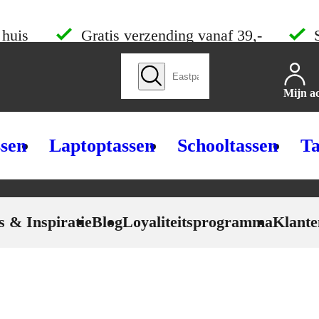
 huis
Gratis verzending vanaf 39,-
Zoek producten
Mijn a
ssen
Laptoptassen
Schooltassen
Ta
s & Inspiratie
Blog
Loyaliteitsprogramma
Klante