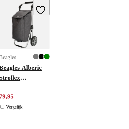
ishlist
Add to Wishlist
Beagles
Beagles Alberic
Strollex
y
Boodschappentrolley
79
,
95
donkergrijs
Vergelijk