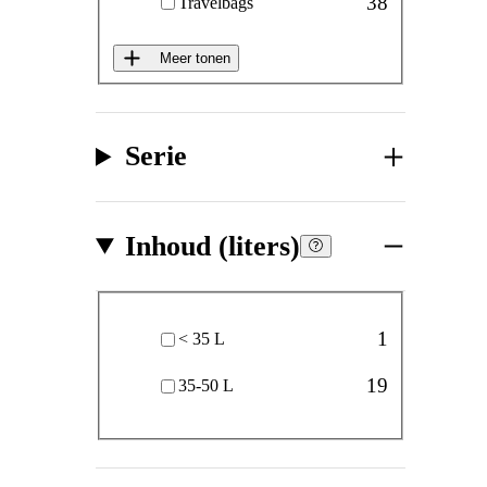
38
Travelbags
Meer tonen
Serie
Inhoud (liters)
Inhoud (liters)
1
< 35 L
19
35-50 L