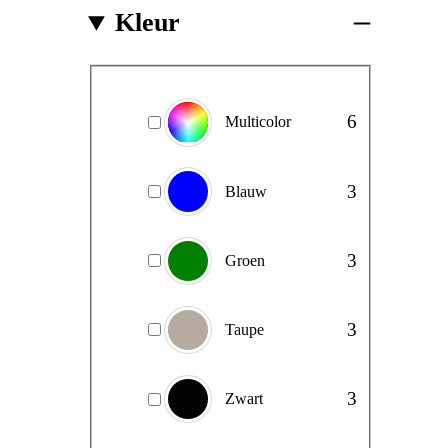
Kleur
Kleur
6
Multicolor
3
Blauw
3
Groen
3
Taupe
3
Zwart