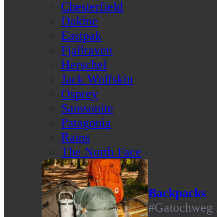
Chesterfield
Dakine
Eastpak
Fjallraven
Herschel
Jack Wolfskin
Osprey
Samsonite
Patagonia
Rains
The North Face
Backpacks
#Gatochweg m