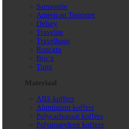
Samsonite
American Tourister
Delsey
Travelite
Travelbags
Roncato
Bric's
Tumi
Materiaal
ABS koffers
Aluminium koffers
Polycarbonaat koffers
Polypropyleen koffers