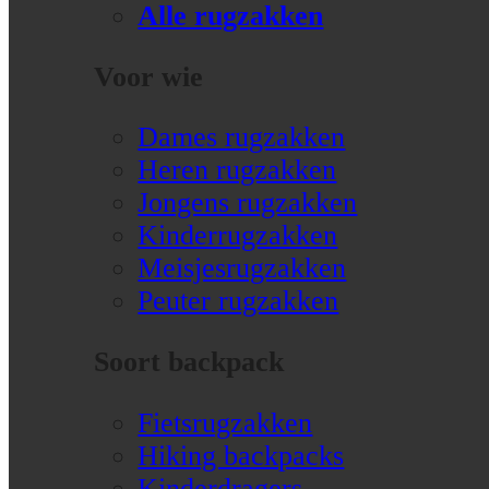
Alle rugzakken
Voor wie
Dames rugzakken
Heren rugzakken
Jongens rugzakken
Kinderrugzakken
Meisjesrugzakken
Peuter rugzakken
Soort backpack
Fietsrugzakken
Hiking backpacks
Kinderdragers