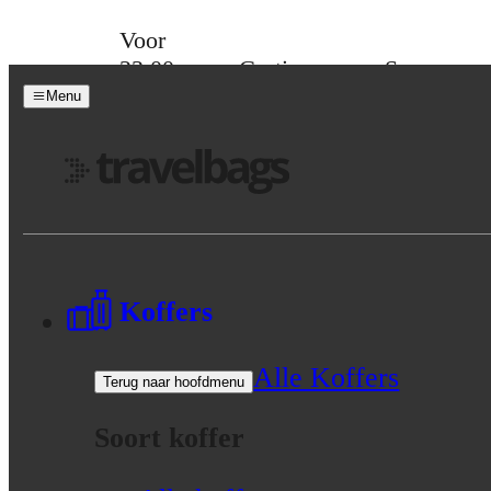
Skip to content
Voor
23:00
Gratis
Spaar
besteld,
verzending
voor
Menu
morgen
vanaf 39,-
korting
in huis
Menu
Koffers
Alle Koffers
Terug naar hoofdmenu
Soort koffer