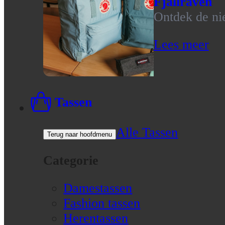
Fjallraven
Ontdek de nie
Lees meer
Tassen
Alle Tassen
Terug naar hoofdmenu
Categorie
Damestassen
Fashion tassen
Herentassen