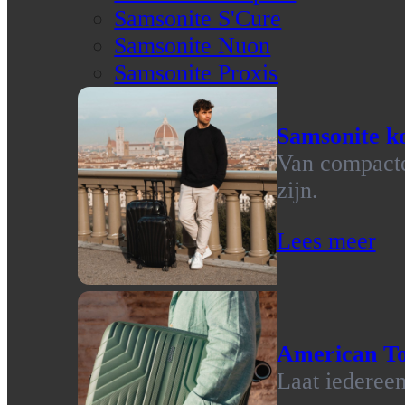
Samsonite S'Cure
Samsonite Nuon
Samsonite Proxis
Samsonite ko
Van compacte 
zijn.
Lees meer
American To
Laat iedereen