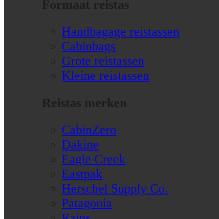
Formaat reistas
Handbagage reistassen
Cabinbags
Grote reistassen
Kleine reistassen
Reistas merken
CabinZero
Dakine
Eagle Creek
Eastpak
Herschel Supply Co.
Patagonia
Rains