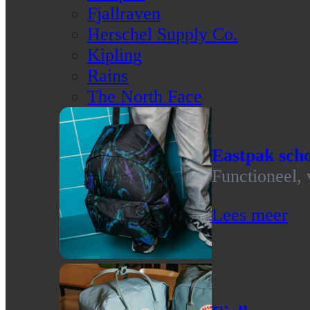
Fjallraven
Herschel Supply Co.
Kipling
Rains
The North Face
Eastpak scho
Functioneel, 
Lees meer