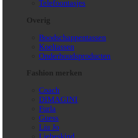
Telefoontasjes
Overig
Boodschappentassen
Koeltassen
Onderhoudsproducten
Fashion merken
Coach
DIMAGINI
Furla
Guess
Liu Jo
Liebeskind