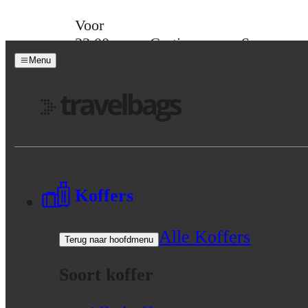
Skip to content
Voor
23:00
Gratis
Spaar
besteld,
verzending
voor
Menu
morgen
vanaf 39,-
korting
in huis
Menu
Koffers
Alle Koffers
Terug naar hoofdmenu
Soort koffer