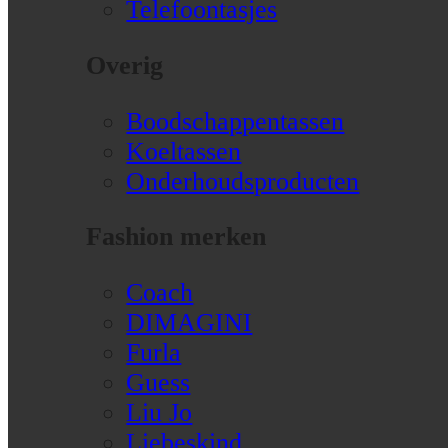
Telefoontasjes
Overig
Boodschappentassen
Koeltassen
Onderhoudsproducten
Fashion merken
Coach
DIMAGINI
Furla
Guess
Liu Jo
Liebeskind