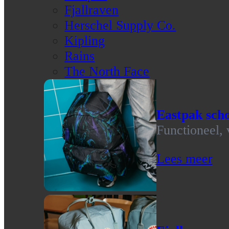
Fjallraven
Herschel Supply Co.
Kipling
Rains
The North Face
Eastpak scho
Functioneel, 
Lees meer