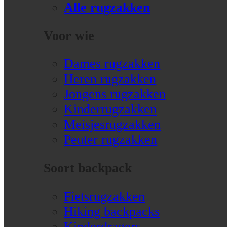
Alle rugzakken
Voor wie
Dames rugzakken
Heren rugzakken
Jongens rugzakken
Kinderrugzakken
Meisjesrugzakken
Peuter rugzakken
Soort backpack
Fietsrugzakken
Hiking backpacks
Kinderdragers