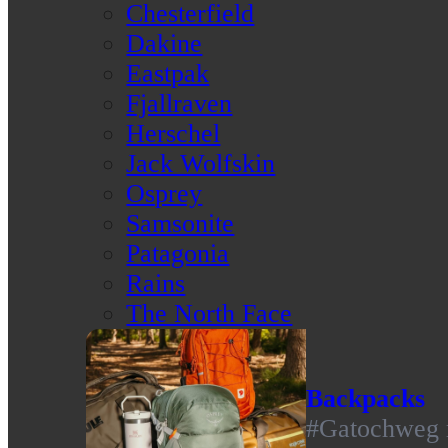
Chesterfield
Dakine
Eastpak
Fjallraven
Herschel
Jack Wolfskin
Osprey
Samsonite
Patagonia
Rains
The North Face
Backpacks
#Gatochweg m