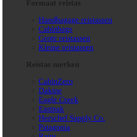
Formaat reistas
Handbagage reistassen
Cabinbags
Grote reistassen
Kleine reistassen
Reistas merken
CabinZero
Dakine
Eagle Creek
Eastpak
Herschel Supply Co.
Patagonia
Rains