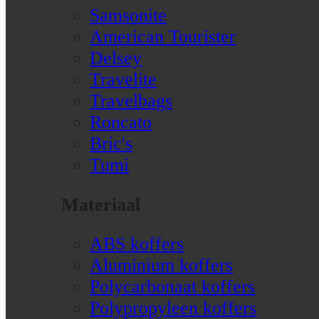
Samsonite
American Tourister
Delsey
Travelite
Travelbags
Roncato
Bric's
Tumi
Materiaal
ABS koffers
Aluminium koffers
Polycarbonaat koffers
Polypropyleen koffers