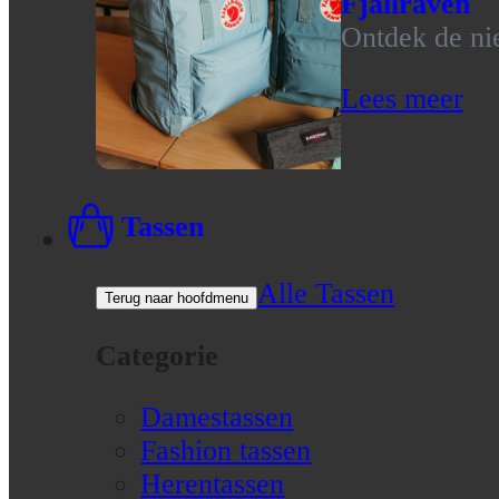
Fjallraven
Ontdek de nie
Lees meer
Tassen
Alle Tassen
Terug naar hoofdmenu
Categorie
Damestassen
Fashion tassen
Herentassen