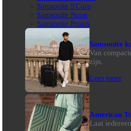
Samsonite S'Cure
Samsonite Nuon
Samsonite Proxis
Samsonite ko
Van compacte 
zijn.
Lees meer
American To
Laat iedereen