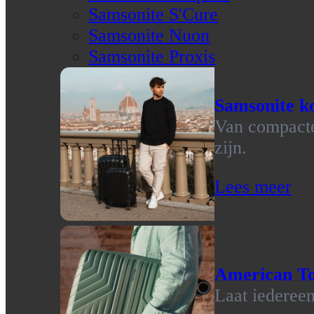
Samsonite S'Cure
Samsonite Nuon
Samsonite Proxis
Samsonite ko
Van compacte 
zijn.
Lees meer
American To
Laat iedereen