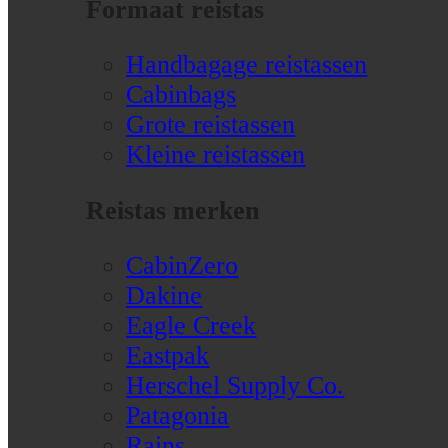
Formaat reistas
Handbagage reistassen
Cabinbags
Grote reistassen
Kleine reistassen
Reistas merken
CabinZero
Dakine
Eagle Creek
Eastpak
Herschel Supply Co.
Patagonia
Rains