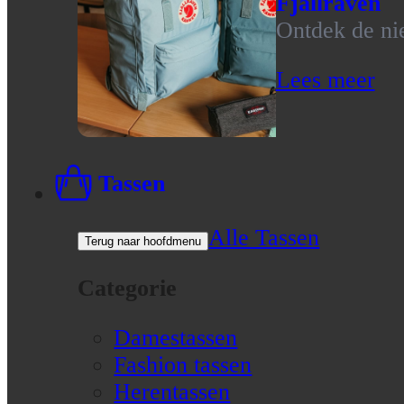
Fjallraven
Ontdek de nie
Lees meer
Tassen
Alle Tassen
Terug naar hoofdmenu
Categorie
Damestassen
Fashion tassen
Herentassen