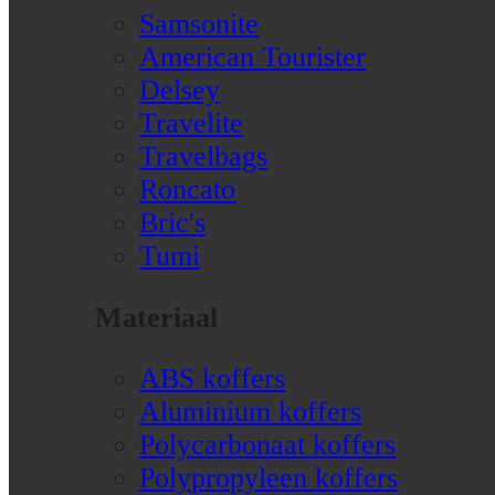
Samsonite
American Tourister
Delsey
Travelite
Travelbags
Roncato
Bric's
Tumi
Materiaal
ABS koffers
Aluminium koffers
Polycarbonaat koffers
Polypropyleen koffers