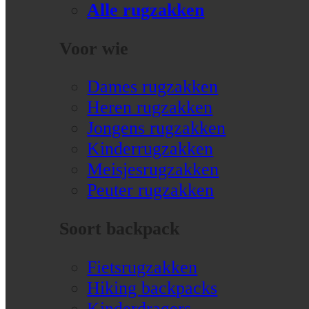
Alle rugzakken
Voor wie
Dames rugzakken
Heren rugzakken
Jongens rugzakken
Kinderrugzakken
Meisjesrugzakken
Peuter rugzakken
Soort backpack
Fietsrugzakken
Hiking backpacks
Kinderdragers