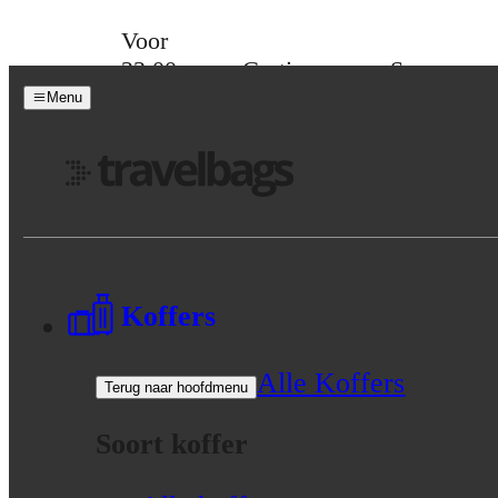
Skip to content
Voor
23:00
Gratis
Spaar
besteld,
verzending
voor
Menu
morgen
vanaf 39,-
korting
in huis
Menu
Koffers
Alle Koffers
Terug naar hoofdmenu
Soort koffer