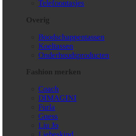
Telefoontasjes
Overig
Boodschappentassen
Koeltassen
Onderhoudsproducten
Fashion merken
Coach
DIMAGINI
Furla
Guess
Liu Jo
Liebeskind