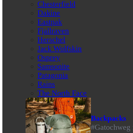
Chesterfield
Dakine
Eastpak
Fjallraven
Herschel
Jack Wolfskin
Osprey
Samsonite
Patagonia
Rains
The North Face
Backpacks
#Gatochweg m