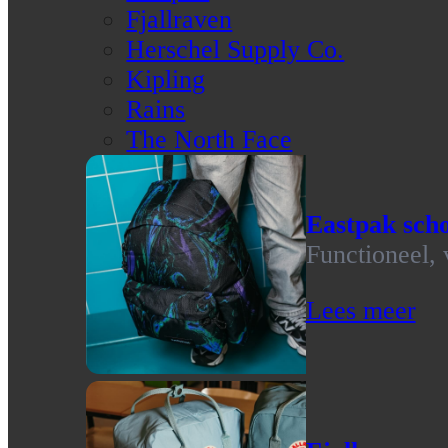
Fjallraven
Herschel Supply Co.
Kipling
Rains
The North Face
Eastpak scho
Functioneel, 
Lees meer