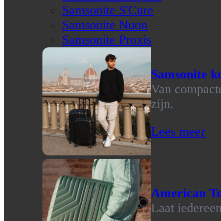
Samsonite S'Cure
Samsonite Nuon
Samsonite Proxis
Samsonite ko
Van compacte 
zijn.
Lees meer
American To
Laat iedereen