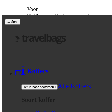
Skip to content
Voor
23:00
Gratis
Spaar
besteld,
verzending
voor
Menu
morgen
vanaf 39,-
korting
in huis
Menu
Koffers
Alle Koffers
Terug naar hoofdmenu
Soort koffer