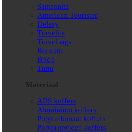
Samsonite
American Tourister
Delsey
Travelite
Travelbags
Roncato
Bric's
Tumi
Materiaal
ABS koffers
Aluminium koffers
Polycarbonaat koffers
Polypropyleen koffers