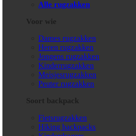
Alle rugzakken
Voor wie
Dames rugzakken
Heren rugzakken
Jongens rugzakken
Kinderrugzakken
Meisjesrugzakken
Peuter rugzakken
Soort backpack
Fietsrugzakken
Hiking backpacks
Kinderdragers