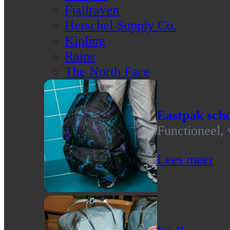
Fjallraven
Herschel Supply Co.
Kipling
Rains
The North Face
Eastpak scho
Functioneel, 
Lees meer