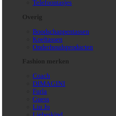
Telefoontasjes
Overig
Boodschappentassen
Koeltassen
Onderhoudsproducten
Fashion merken
Coach
DIMAGINI
Furla
Guess
Liu Jo
Liebeskind