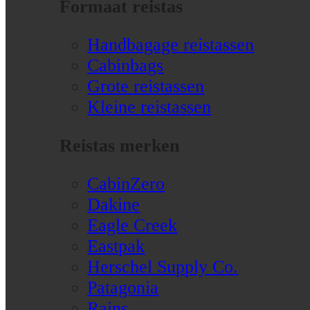
Formaat reistas
Handbagage reistassen
Cabinbags
Grote reistassen
Kleine reistassen
Reistas merken
CabinZero
Dakine
Eagle Creek
Eastpak
Herschel Supply Co.
Patagonia
Rains