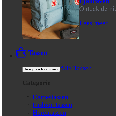
Fjallraven
Ontdek de nie
Lees meer
Tassen
Alle Tassen
Terug naar hoofdmenu
Categorie
Damestassen
Fashion tassen
Herentassen