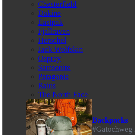
Chesterfield
Dakine
Eastpak
Fjallraven
Herschel
Jack Wolfskin
Osprey
Samsonite
Patagonia
Rains
The North Face
Backpacks
#Gatochweg m