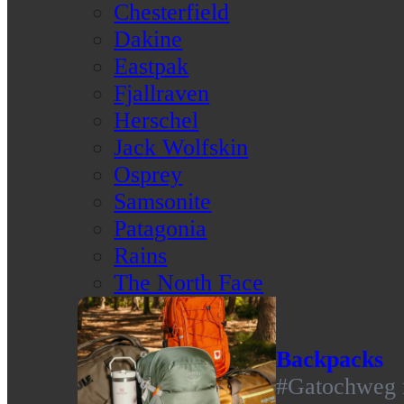
Chesterfield
Dakine
Eastpak
Fjallraven
Herschel
Jack Wolfskin
Osprey
Samsonite
Patagonia
Rains
The North Face
Backpacks
#Gatochweg m