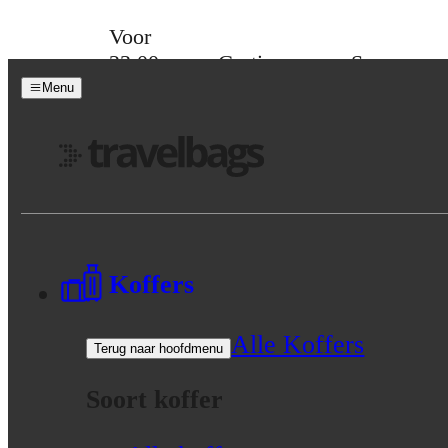
Skip to content
Voor
23:00
Gratis
Spaar
besteld,
verzending
voor
Menu
morgen
vanaf 39,-
korting
in huis
Menu
Koffers
Alle Koffers
Terug naar hoofdmenu
Soort koffer