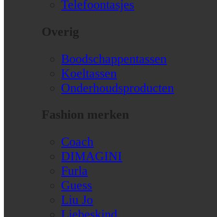
Telefoontasjes
Overig
Boodschappentassen
Koeltassen
Onderhoudsproducten
Fashion merken
Coach
DIMAGINI
Furla
Guess
Liu Jo
Liebeskind