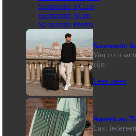
Samsonite S'Cure
Samsonite Nuon
Samsonite Proxis
Samsonite ko
Van compacte 
zijn.
Lees meer
American To
Laat iedereen