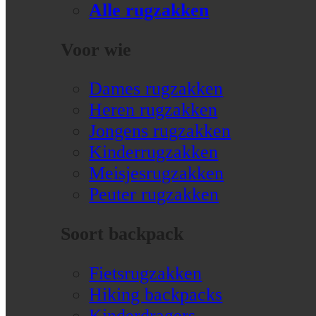
Alle rugzakken
Voor wie
Dames rugzakken
Heren rugzakken
Jongens rugzakken
Kinderrugzakken
Meisjesrugzakken
Peuter rugzakken
Soort backpack
Fietsrugzakken
Hiking backpacks
Kinderdragers