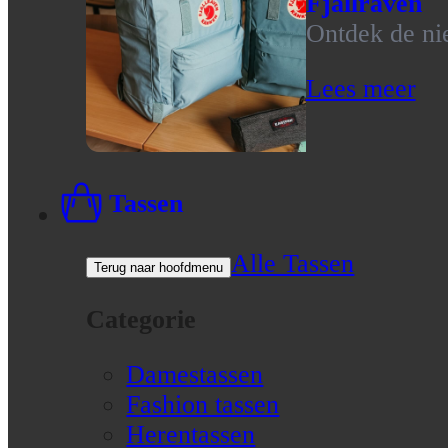
Fjallraven
Ontdek de nie
Lees meer
Tassen
Alle Tassen
Terug naar hoofdmenu
Categorie
Damestassen
Fashion tassen
Herentassen