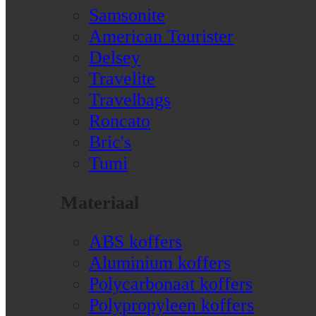
Samsonite
American Tourister
Delsey
Travelite
Travelbags
Roncato
Bric's
Tumi
Materiaal
ABS koffers
Aluminium koffers
Polycarbonaat koffers
Polypropyleen koffers