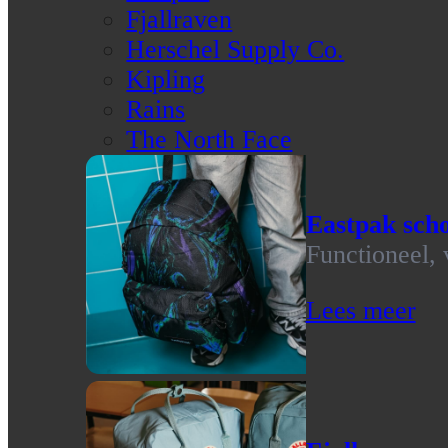
Fjallraven
Herschel Supply Co.
Kipling
Rains
The North Face
Eastpak scho
Functioneel, 
Lees meer