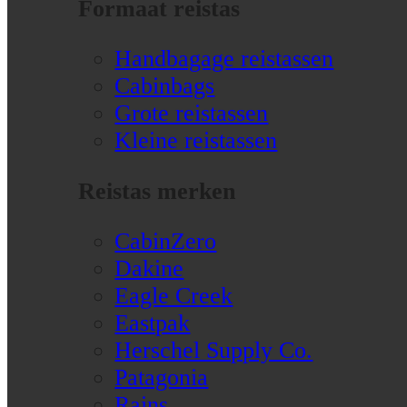
Formaat reistas
Handbagage reistassen
Cabinbags
Grote reistassen
Kleine reistassen
Reistas merken
CabinZero
Dakine
Eagle Creek
Eastpak
Herschel Supply Co.
Patagonia
Rains