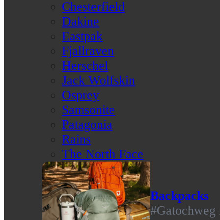
Chesterfield
Dakine
Eastpak
Fjallraven
Herschel
Jack Wolfskin
Osprey
Samsonite
Patagonia
Rains
The North Face
Backpacks
#Gatochweg m