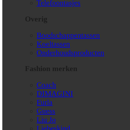
Telefoontasjes
Overig
Boodschappentassen
Koeltassen
Onderhoudsproducten
Fashion merken
Coach
DIMAGINI
Furla
Guess
Liu Jo
Liebeskind