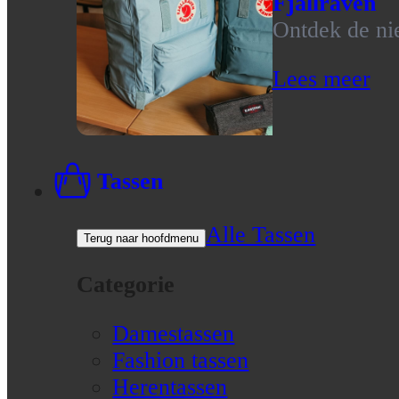
Fjallraven
Ontdek de nie
Lees meer
Tassen
Alle Tassen
Terug naar hoofdmenu
Categorie
Damestassen
Fashion tassen
Herentassen