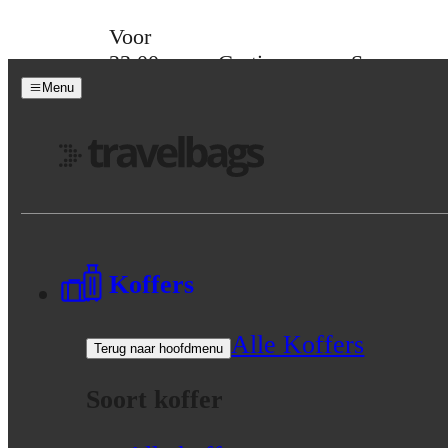
Skip to content
Voor
23:00
Gratis
Spaar
besteld,
verzending
voor
Menu
morgen
vanaf 39,-
korting
in huis
Menu
Koffers
Alle Koffers
Terug naar hoofdmenu
Soort koffer