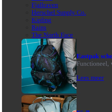
Fjallraven
Herschel Supply Co.
Kipling
Rains
The North Face
Eastpak scho
Functioneel, 
Lees meer