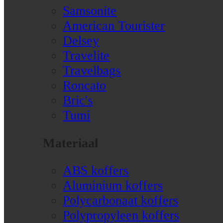
Samsonite
American Tourister
Delsey
Travelite
Travelbags
Roncato
Bric's
Tumi
Materiaal
ABS koffers
Aluminium koffers
Polycarbonaat koffers
Polypropyleen koffers