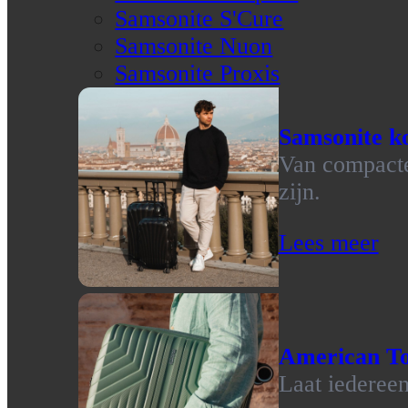
Samsonite S'Cure
Samsonite Nuon
Samsonite Proxis
Samsonite ko
Van compacte 
zijn.
Lees meer
American To
Laat iedereen