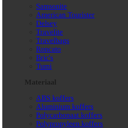
Samsonite
American Tourister
Delsey
Travelite
Travelbags
Roncato
Bric's
Tumi
Materiaal
ABS koffers
Aluminium koffers
Polycarbonaat koffers
Polypropyleen koffers