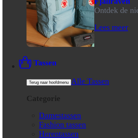
Fjallraven
Ontdek de nie
Lees meer
Tassen
Alle Tassen
Terug naar hoofdmenu
Categorie
Damestassen
Fashion tassen
Herentassen