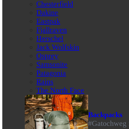
Chesterfield
Dakine
Eastpak
Fjallraven
Herschel
Jack Wolfskin
Osprey
Samsonite
Patagonia
Rains
The North Face
Backpacks
#Gatochweg m