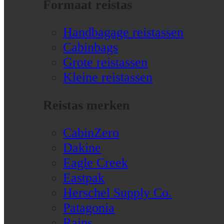
Formaat reistas
Handbagage reistassen
Cabinbags
Grote reistassen
Kleine reistassen
Reistas merken
CabinZero
Dakine
Eagle Creek
Eastpak
Herschel Supply Co.
Patagonia
Rains