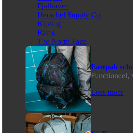
Fjallraven
Herschel Supply Co.
Kipling
Rains
The North Face
Eastpak scho
Functioneel, 
Lees meer