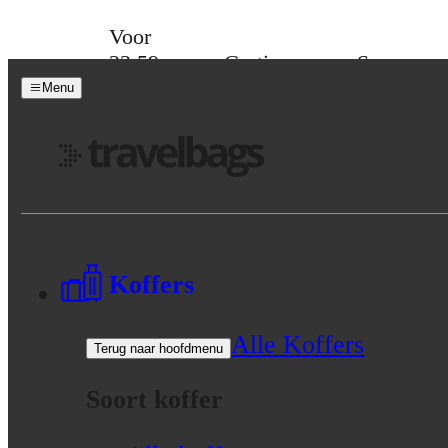
Skip to content
Voor
23:59
Gratis
Spaar
besteld,
verzending
voor
Menu
maandag
vanaf 39,-
korting
in huis
Menu
Koffers
Alle Koffers
Terug naar hoofdmenu
Soort koffer