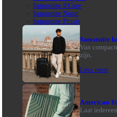
Samsonite S'Cure
Samsonite Nuon
Samsonite Proxis
Samsonite ko
Van compacte 
zijn.
Lees meer
American To
Laat iedereen