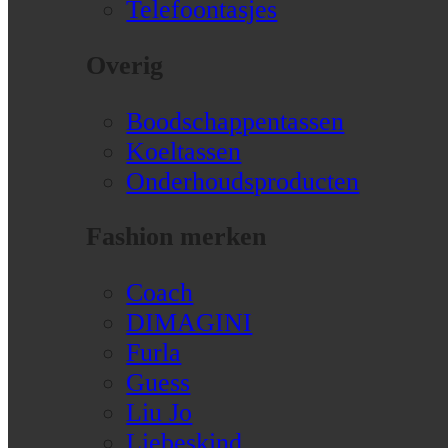
Telefoontasjes
Overig
Boodschappentassen
Koeltassen
Onderhoudsproducten
Fashion merken
Coach
DIMAGINI
Furla
Guess
Liu Jo
Liebeskind