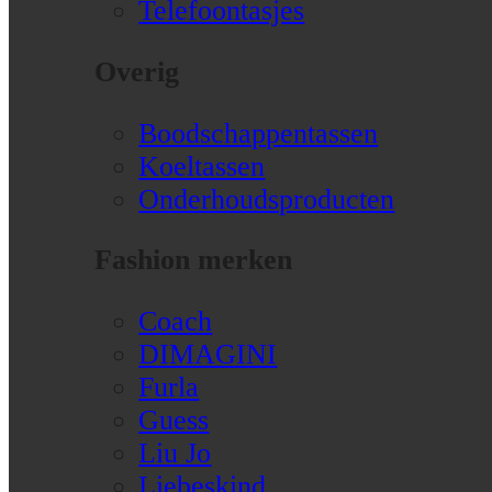
Telefoontasjes
Overig
Boodschappentassen
Koeltassen
Onderhoudsproducten
Fashion merken
Coach
DIMAGINI
Furla
Guess
Liu Jo
Liebeskind