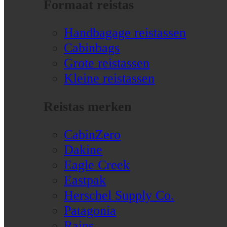
Formaat reistas
Handbagage reistassen
Cabinbags
Grote reistassen
Kleine reistassen
Reistas merken
CabinZero
Dakine
Eagle Creek
Eastpak
Herschel Supply Co.
Patagonia
Rains