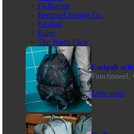
Fjallraven
Herschel Supply Co.
Kipling
Rains
The North Face
Eastpak scho
Functioneel, 
Lees meer