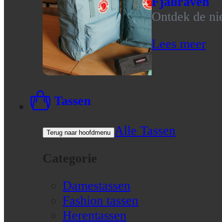
Fjallraven
Ontdek de nie
Lees meer
Tassen
Alle Tassen
Terug naar hoofdmenu
Categorie
Damestassen
Fashion tassen
Herentassen