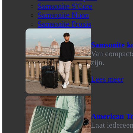
Samsonite S'Cure
Samsonite Nuon
Samsonite Proxis
Samsonite ko
Van compacte 
zijn.
Lees meer
American To
Laat iedereen