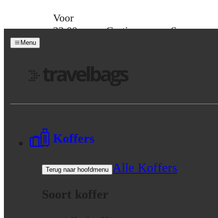
Skip to content
Voor
23:00
Gratis
Spaar
besteld,
verzending
voor
Menu
morgen
vanaf 39,-
korting
in huis
Menu
Koffers
Alle Koffers
Terug naar hoofdmenu
Soort koffer