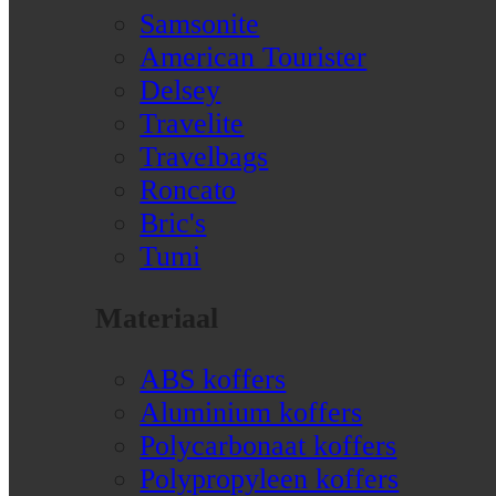
Samsonite
American Tourister
Delsey
Travelite
Travelbags
Roncato
Bric's
Tumi
Materiaal
ABS koffers
Aluminium koffers
Polycarbonaat koffers
Polypropyleen koffers