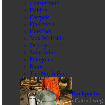
Chesterfield
Dakine
Eastpak
Fjallraven
Herschel
Jack Wolfskin
Osprey
Samsonite
Patagonia
Rains
The North Face
Backpacks
#Gatochweg m