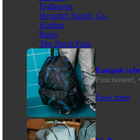
Fjallraven
Herschel Supply Co.
Kipling
Rains
The North Face
Eastpak scho
Functioneel, 
Lees meer