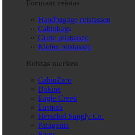
Formaat reistas
Handbagage reistassen
Cabinbags
Grote reistassen
Kleine reistassen
Reistas merken
CabinZero
Dakine
Eagle Creek
Eastpak
Herschel Supply Co.
Patagonia
Rains