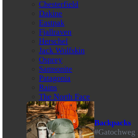
Chesterfield
Dakine
Eastpak
Fjallraven
Herschel
Jack Wolfskin
Osprey
Samsonite
Patagonia
Rains
The North Face
Backpacks
#Gatochweg m