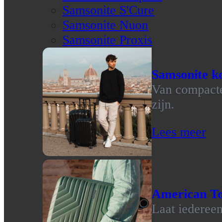
Samsonite S'Cure
Samsonite Nuon
Samsonite Proxis
Samsonite ko
Van compacte 
zijn.
Lees meer
American To
Laat iedereen