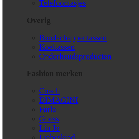
Telefoontasjes
Overig
Boodschappentassen
Koeltassen
Onderhoudsproducten
Fashion merken
Coach
DIMAGINI
Furla
Guess
Liu Jo
Liebeskind