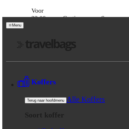
Skip to content
Voor
23:00
Gratis
Spaar
besteld,
verzending
voor
Menu
morgen
vanaf 39,-
korting
in huis
Menu
Koffers
Alle Koffers
Terug naar hoofdmenu
Soort koffer