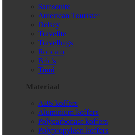
Samsonite
American Tourister
Delsey
Travelite
Travelbags
Roncato
Bric's
Tumi
Materiaal
ABS koffers
Aluminium koffers
Polycarbonaat koffers
Polypropyleen koffers