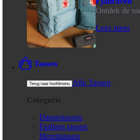
Fjallraven
Ontdek de nie
Lees meer
Tassen
Alle Tassen
Terug naar hoofdmenu
Categorie
Damestassen
Fashion tassen
Herentassen