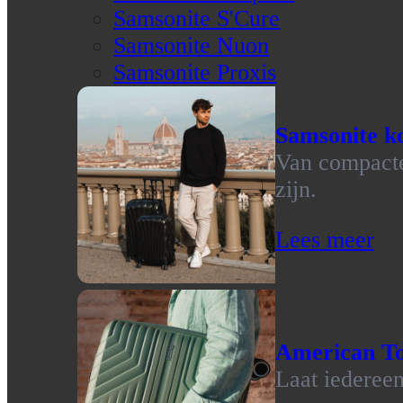
Samsonite S'Cure
Samsonite Nuon
Samsonite Proxis
Samsonite ko
Van compacte 
zijn.
Lees meer
American To
Laat iedereen