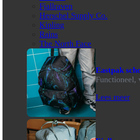
Fjallraven
Herschel Supply Co.
Kipling
Rains
The North Face
Eastpak scho
Functioneel, 
Lees meer