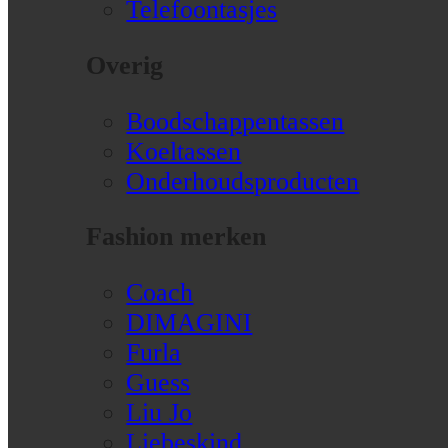
Telefoontasjes
Overig
Boodschappentassen
Koeltassen
Onderhoudsproducten
Fashion merken
Coach
DIMAGINI
Furla
Guess
Liu Jo
Liebeskind