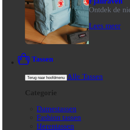
Fjallraven
Ontdek de nie
Lees meer
Tassen
Alle Tassen
Terug naar hoofdmenu
Categorie
Damestassen
Fashion tassen
Herentassen