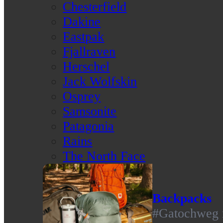
Chesterfield
Dakine
Eastpak
Fjallraven
Herschel
Jack Wolfskin
Osprey
Samsonite
Patagonia
Rains
The North Face
Backpacks
#Gatochweg m