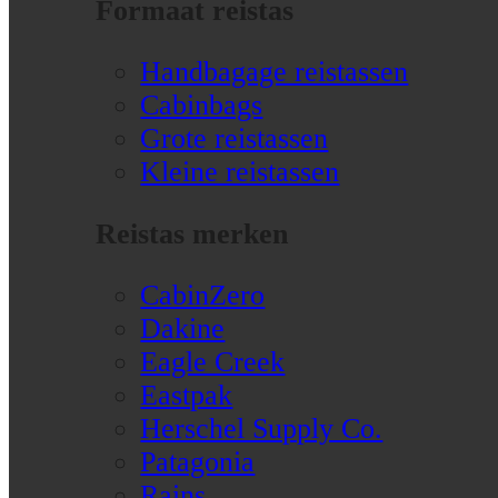
Formaat reistas
Handbagage reistassen
Cabinbags
Grote reistassen
Kleine reistassen
Reistas merken
CabinZero
Dakine
Eagle Creek
Eastpak
Herschel Supply Co.
Patagonia
Rains