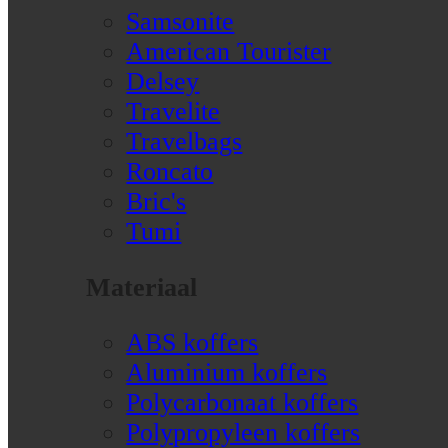
Samsonite
American Tourister
Delsey
Travelite
Travelbags
Roncato
Bric's
Tumi
Materiaal
ABS koffers
Aluminium koffers
Polycarbonaat koffers
Polypropyleen koffers