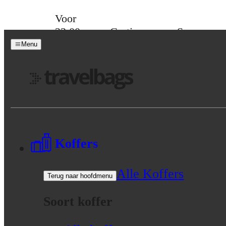
Skip to content
Voor
23:00
Gratis
Spaar
besteld,
verzending
voor
Menu
morgen
vanaf 39,-
korting
in huis
Menu
Koffers
Alle Koffers
Terug naar hoofdmenu
Soort koffer