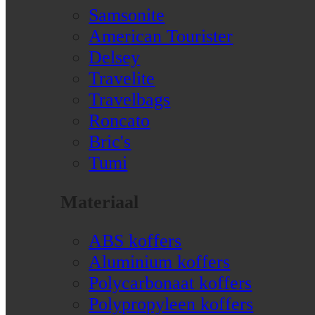
Samsonite
American Tourister
Delsey
Travelite
Travelbags
Roncato
Bric's
Tumi
Materiaal
ABS koffers
Aluminium koffers
Polycarbonaat koffers
Polypropyleen koffers