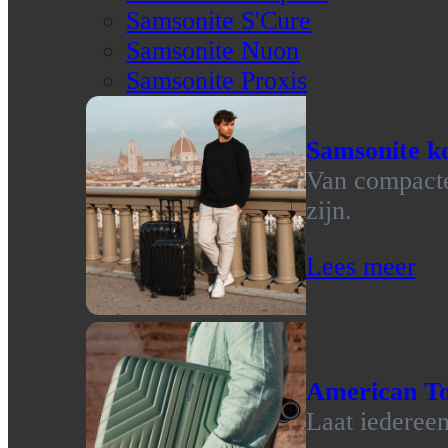
Samsonite S'Cure
Samsonite Nuon
Samsonite Proxis
Samsonite ko
Van compacte 
zijn.
Lees meer
American To
Laat iedereen