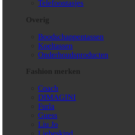
Telefoontasjes
Overig
Boodschappentassen
Koeltassen
Onderhoudsproducten
Fashion merken
Coach
DIMAGINI
Furla
Guess
Liu Jo
Liebeskind