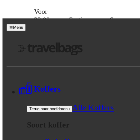
Skip to content
Voor
23:00
Gratis
Spaar
besteld,
verzending
voor
Menu
morgen
vanaf 39,-
korting
in huis
Menu
Koffers
Alle Koffers
Terug naar hoofdmenu
Soort koffer