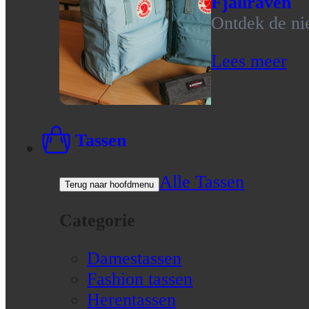
Fjallraven
Ontdek de nie
Lees meer
Tassen
Alle Tassen
Terug naar hoofdmenu
Categorie
Damestassen
Fashion tassen
Herentassen