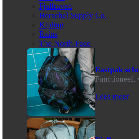
Fjallraven
Herschel Supply Co.
Kipling
Rains
The North Face
Eastpak scho
Functioneel, 
Lees meer