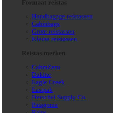
Formaat reistas
Handbagage reistassen
Cabinbags
Grote reistassen
Kleine reistassen
Reistas merken
CabinZero
Dakine
Eagle Creek
Eastpak
Herschel Supply Co.
Patagonia
Rains