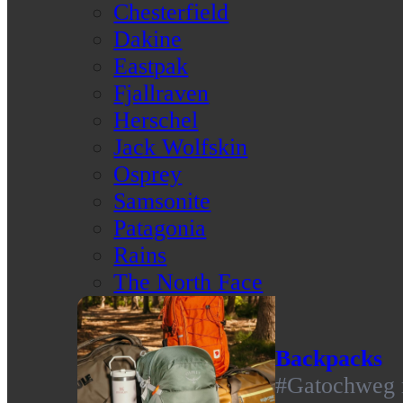
Chesterfield
Dakine
Eastpak
Fjallraven
Herschel
Jack Wolfskin
Osprey
Samsonite
Patagonia
Rains
The North Face
Backpacks
#Gatochweg m