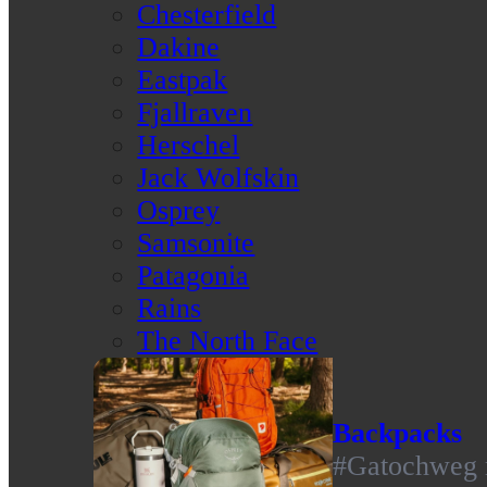
Chesterfield
Dakine
Eastpak
Fjallraven
Herschel
Jack Wolfskin
Osprey
Samsonite
Patagonia
Rains
The North Face
Backpacks
#Gatochweg m