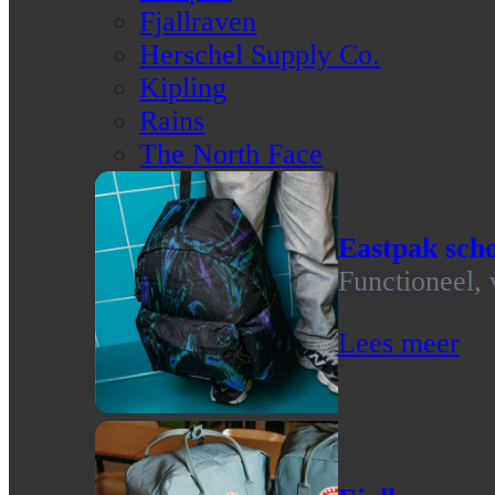
Fjallraven
Herschel Supply Co.
Kipling
Rains
The North Face
Eastpak scho
Functioneel, 
Lees meer