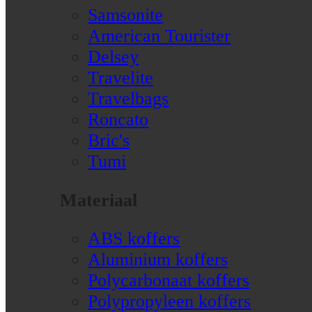
Samsonite
American Tourister
Delsey
Travelite
Travelbags
Roncato
Bric's
Tumi
Materiaal
ABS koffers
Aluminium koffers
Polycarbonaat koffers
Polypropyleen koffers