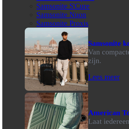
Samsonite S'Cure
Samsonite Nuon
Samsonite Proxis
Samsonite ko
Van compacte 
zijn.
Lees meer
American To
Laat iedereen