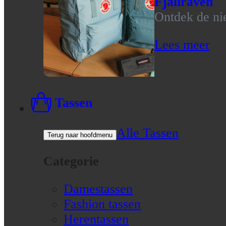
Fjallraven
Ontdek de nie
Lees meer
Tassen
Alle Tassen
Terug naar hoofdmenu
Categorie
Damestassen
Fashion tassen
Herentassen