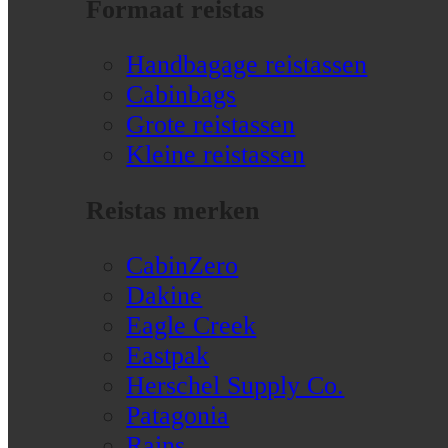
Formaat reistas
Handbagage reistassen
Cabinbags
Grote reistassen
Kleine reistassen
Reistas merken
CabinZero
Dakine
Eagle Creek
Eastpak
Herschel Supply Co.
Patagonia
Rains