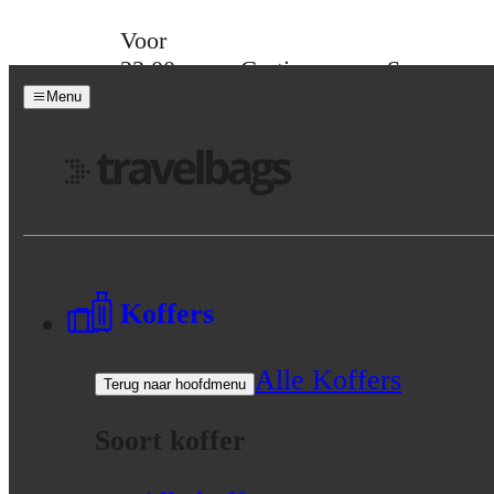
Skip to content
Voor
23:00
Gratis
Spaar
besteld,
verzending
voor
Menu
morgen
vanaf 39,-
korting
in huis
Menu
Koffers
Alle Koffers
Terug naar hoofdmenu
Soort koffer