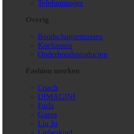
Telefoontasjes
Overig
Boodschappentassen
Koeltassen
Onderhoudsproducten
Fashion merken
Coach
DIMAGINI
Furla
Guess
Liu Jo
Liebeskind