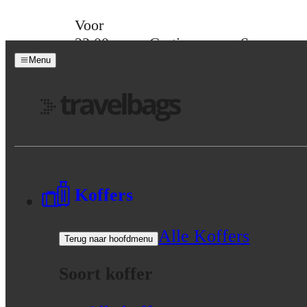
Skip to content
Voor
23:00
Gratis
Spaar
besteld,
verzending
voor
Menu
morgen
vanaf 39,-
korting
in huis
Menu
Koffers
Alle Koffers
Terug naar hoofdmenu
Soort koffer