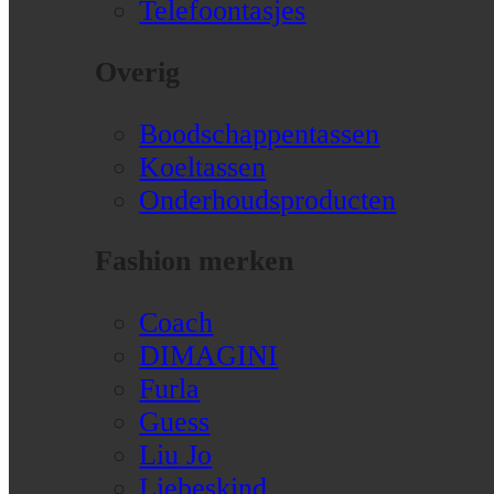
Telefoontasjes
Overig
Boodschappentassen
Koeltassen
Onderhoudsproducten
Fashion merken
Coach
DIMAGINI
Furla
Guess
Liu Jo
Liebeskind