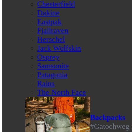
Chesterfield
Dakine
Eastpak
Fjallraven
Herschel
Jack Wolfskin
Osprey
Samsonite
Patagonia
Rains
The North Face
Backpacks
#Gatochweg m