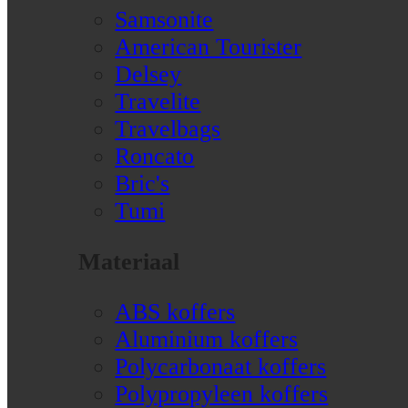
Samsonite
American Tourister
Delsey
Travelite
Travelbags
Roncato
Bric's
Tumi
Materiaal
ABS koffers
Aluminium koffers
Polycarbonaat koffers
Polypropyleen koffers