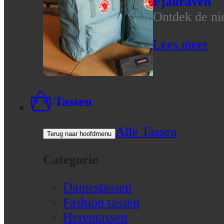
Fjallraven
Ontdek de nie
Lees meer
Tassen
Alle Tassen
Terug naar hoofdmenu
Categorie
Damestassen
Fashion tassen
Herentassen