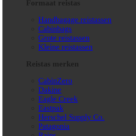
Formaat reistas
Handbagage reistassen
Cabinbags
Grote reistassen
Kleine reistassen
Reistas merken
CabinZero
Dakine
Eagle Creek
Eastpak
Herschel Supply Co.
Patagonia
Rains