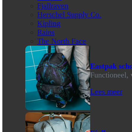
Fjallraven
Herschel Supply Co.
Kipling
Rains
The North Face
Eastpak scho
Functioneel, 
Lees meer