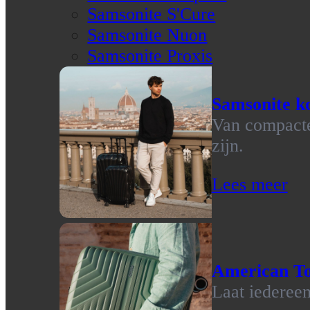
Samsonite S'Cure
Samsonite Nuon
Samsonite Proxis
Samsonite ko
Van compacte 
zijn.
Lees meer
American To
Laat iedereen