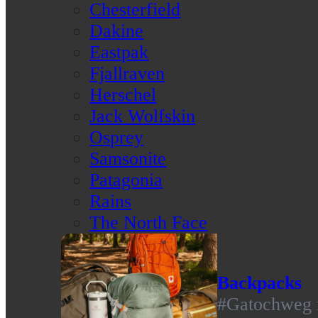
Chesterfield
Dakine
Eastpak
Fjallraven
Herschel
Jack Wolfskin
Osprey
Samsonite
Patagonia
Rains
The North Face
Backpacks
#Gatochweg m