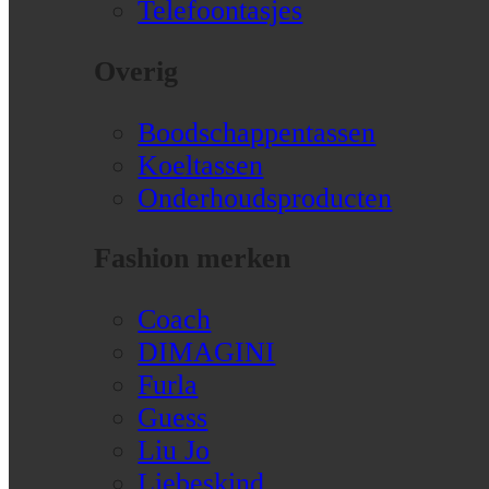
Telefoontasjes
Overig
Boodschappentassen
Koeltassen
Onderhoudsproducten
Fashion merken
Coach
DIMAGINI
Furla
Guess
Liu Jo
Liebeskind