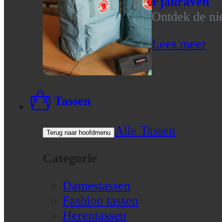
Fjallraven
Ontdek de nie
Lees meer
Tassen
Alle Tassen
Terug naar hoofdmenu
Categorie
Damestassen
Fashion tassen
Herentassen