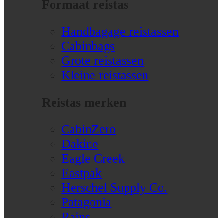
Formaat reistas
Handbagage reistassen
Cabinbags
Grote reistassen
Kleine reistassen
Reistas merken
CabinZero
Dakine
Eagle Creek
Eastpak
Herschel Supply Co.
Patagonia
Rains