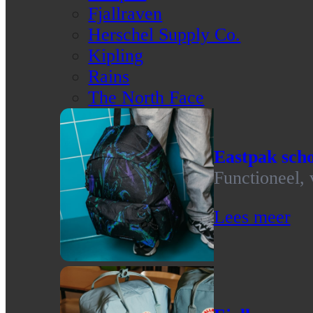
Fjallraven
Herschel Supply Co.
Kipling
Rains
The North Face
Eastpak scho
Functioneel, 
Lees meer