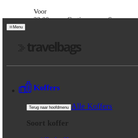
Skip to content
Voor
23:00
Gratis
Spaar
besteld,
verzending
voor
Menu
morgen
vanaf 39,-
korting
in huis
Menu
Koffers
Alle Koffers
Terug naar hoofdmenu
Soort koffer