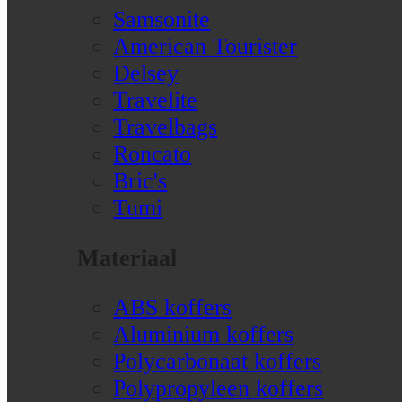
Samsonite
American Tourister
Delsey
Travelite
Travelbags
Roncato
Bric's
Tumi
Materiaal
ABS koffers
Aluminium koffers
Polycarbonaat koffers
Polypropyleen koffers