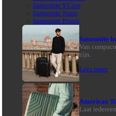
Samsonite S'Cure
Samsonite Nuon
Samsonite Proxis
Samsonite ko
Van compacte 
zijn.
Lees meer
American To
Laat iedereen