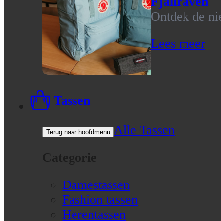
Fjallraven
Ontdek de nie
Lees meer
Tassen
Alle Tassen
Terug naar hoofdmenu
Categorie
Damestassen
Fashion tassen
Herentassen