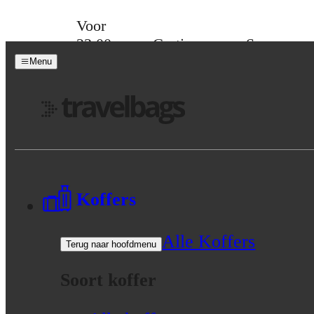
Skip to content
Voor
23:00
Gratis
Spaar
besteld,
verzending
voor
Menu
morgen
vanaf 39,-
korting
in huis
Menu
Koffers
Alle Koffers
Terug naar hoofdmenu
Soort koffer