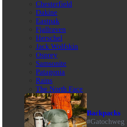
Chesterfield
Dakine
Eastpak
Fjallraven
Herschel
Jack Wolfskin
Osprey
Samsonite
Patagonia
Rains
The North Face
Backpacks
#Gatochweg m