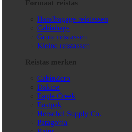
Formaat reistas
Handbagage reistassen
Cabinbags
Grote reistassen
Kleine reistassen
Reistas merken
CabinZero
Dakine
Eagle Creek
Eastpak
Herschel Supply Co.
Patagonia
Rains