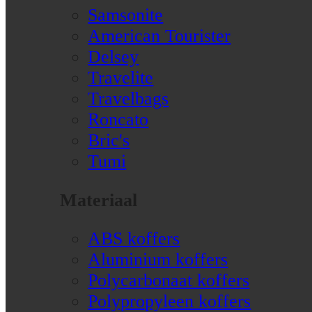
Samsonite
American Tourister
Delsey
Travelite
Travelbags
Roncato
Bric's
Tumi
Materiaal
ABS koffers
Aluminium koffers
Polycarbonaat koffers
Polypropyleen koffers