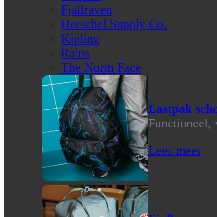
Fjallraven
Herschel Supply Co.
Kipling
Rains
The North Face
Eastpak scho
Functioneel, 
Lees meer