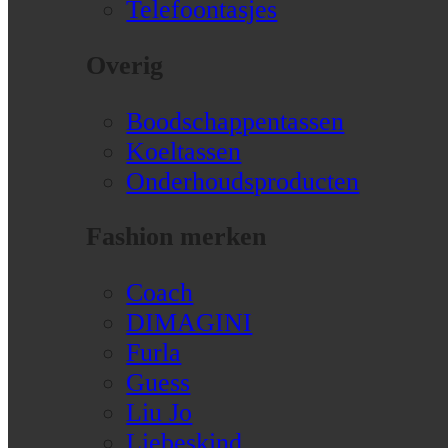
Telefoontasjes
Overig
Boodschappentassen
Koeltassen
Onderhoudsproducten
Fashion merken
Coach
DIMAGINI
Furla
Guess
Liu Jo
Liebeskind