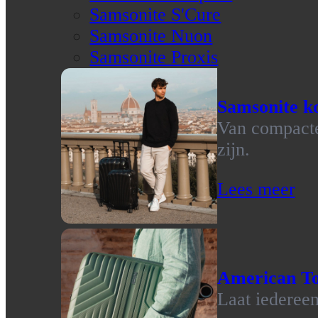
Samsonite S'Cure
Samsonite Nuon
Samsonite Proxis
Samsonite ko
Van compacte 
zijn.
Lees meer
American To
Laat iedereen