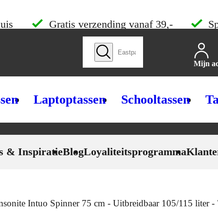
uis
Gratis verzending vanaf 39,-
Sp
Zoek producten
Mijn a
ssen
Laptoptassen
Schooltassen
Ta
s & Inspiratie
Blog
Loyaliteitsprogramma
Klante
sonite Intuo Spinner 75 cm - Uitbreidbaar 105/115 liter 