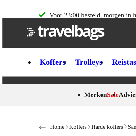
Skip to content
Voor 23:00 besteld, morgen in h
Koffers
Trolleys
Reista
Merken
Sale
Advie
Home
Koffers
Harde koffers
Sam