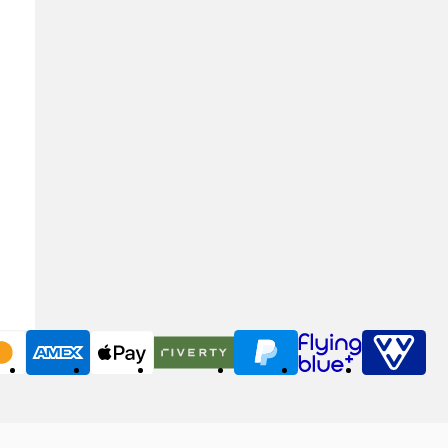
MasterCard
American Express
Apple Pay
Riverty
PayPal
Flying Blue
VVV