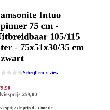
amsonite Intuo
pinner 75 cm -
itbreidbaar 105/115
iter - 75x51x30/35 cm
 zwart
Schrijf een review
79
,
90
dviesprijs
259
,
00
viesprijs: de prijs die door de