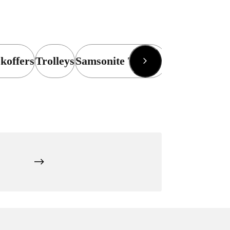
koffers
Trolleys
Samsonite Trolleys
Koffers
Sams