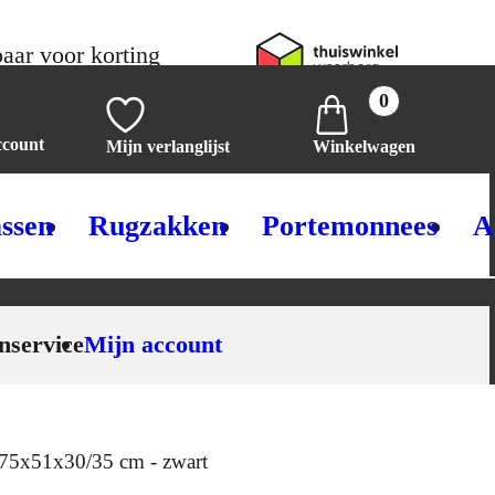
aar voor korting
0
ccount
Mijn verlanglijst
Winkelwagen
ssen
Rugzakken
Portemonnees
A
nservice
Mijn account
- 75x51x30/35 cm - zwart