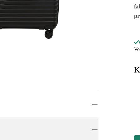
fa
pr
Vo
K