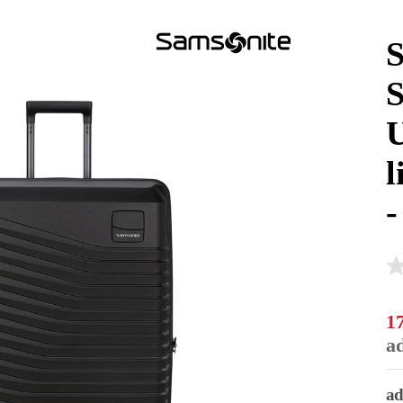
S
S
U
l
-
1
a
ad