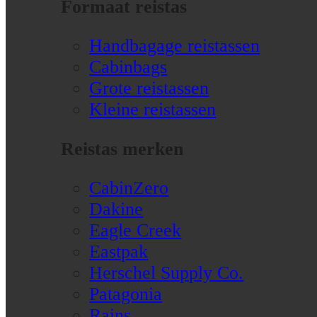
Formaat reistas
Handbagage reistassen
Cabinbags
Grote reistassen
Kleine reistassen
Reistas merken
CabinZero
Dakine
Eagle Creek
Eastpak
Herschel Supply Co.
Patagonia
Rains