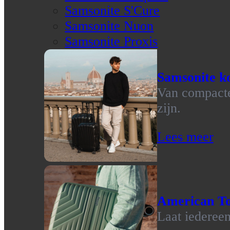
Samsonite S'Cure
Samsonite Nuon
Samsonite Proxis
Samsonite ko
Van compacte 
zijn.
Lees meer
American To
Laat iedereen