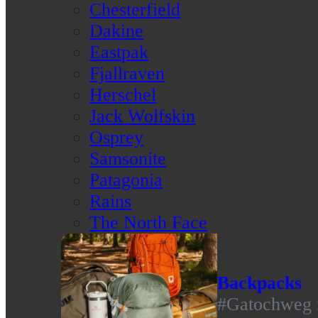
Chesterfield
Dakine
Eastpak
Fjallraven
Herschel
Jack Wolfskin
Osprey
Samsonite
Patagonia
Rains
The North Face
Backpacks
#Gatochweg m