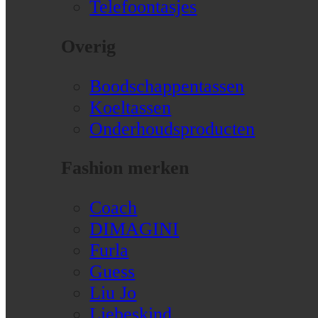
Telefoontasjes
Overig
Boodschappentassen
Koeltassen
Onderhoudsproducten
Fashion merken
Coach
DIMAGINI
Furla
Guess
Liu Jo
Liebeskind