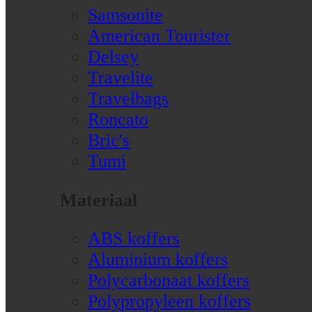
Samsonite
American Tourister
Delsey
Travelite
Travelbags
Roncato
Bric's
Tumi
Materiaal
ABS koffers
Aluminium koffers
Polycarbonaat koffers
Polypropyleen koffers