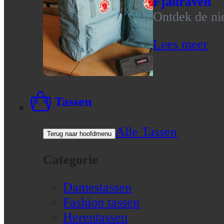
Fjallraven
Ontdek de nie
Lees meer
Tassen
Alle Tassen
Terug naar hoofdmenu
Categorie
Damestassen
Fashion tassen
Herentassen