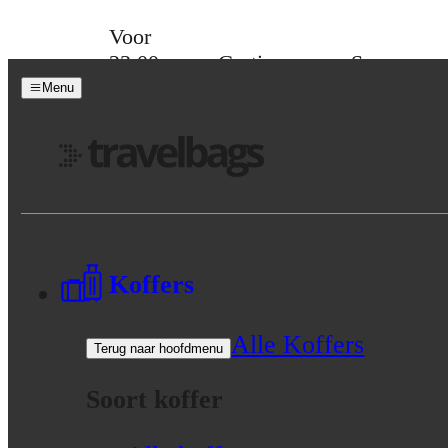
Skip to content
Voor
23:00
Gratis
Spaar
besteld,
verzending
voor
Menu
morgen
vanaf 39,-
korting
in huis
Menu
Koffers
Alle Koffers
Terug naar hoofdmenu
Soort koffer