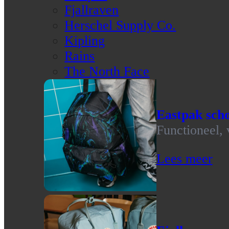
Fjallraven
Herschel Supply Co.
Kipling
Rains
The North Face
Eastpak scho
Functioneel, 
Lees meer