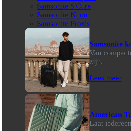
Samsonite S'Cure
Samsonite Nuon
Samsonite Proxis
Samsonite ko
Van compacte 
zijn.
Lees meer
American To
Laat iedereen