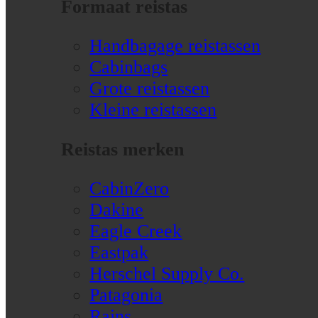
Formaat reistas
Handbagage reistassen
Cabinbags
Grote reistassen
Kleine reistassen
Reistas merken
CabinZero
Dakine
Eagle Creek
Eastpak
Herschel Supply Co.
Patagonia
Rains