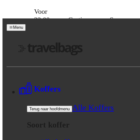
Skip to content
Voor
23:00
Gratis
Spaar
besteld,
verzending
voor
Menu
morgen
vanaf 39,-
korting
in huis
Menu
Koffers
Alle Koffers
Terug naar hoofdmenu
Soort koffer