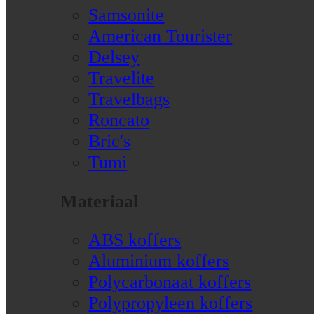
Samsonite
American Tourister
Delsey
Travelite
Travelbags
Roncato
Bric's
Tumi
Materiaal
ABS koffers
Aluminium koffers
Polycarbonaat koffers
Polypropyleen koffers