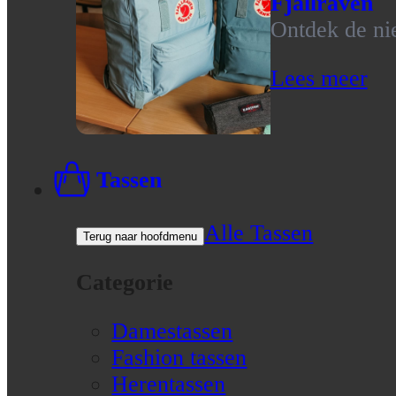
Fjallraven
Ontdek de nie
Lees meer
Tassen
Alle Tassen
Terug naar hoofdmenu
Categorie
Damestassen
Fashion tassen
Herentassen