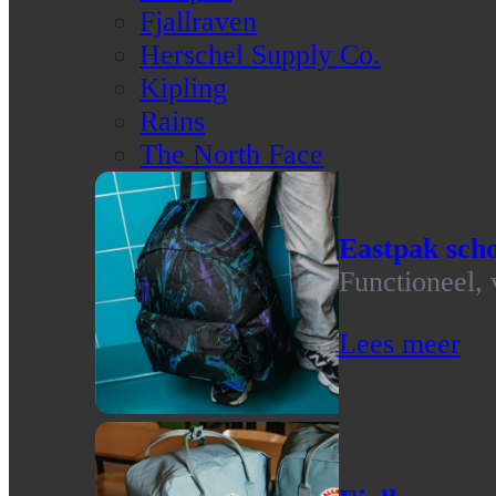
Fjallraven
Herschel Supply Co.
Kipling
Rains
The North Face
Eastpak scho
Functioneel, 
Lees meer