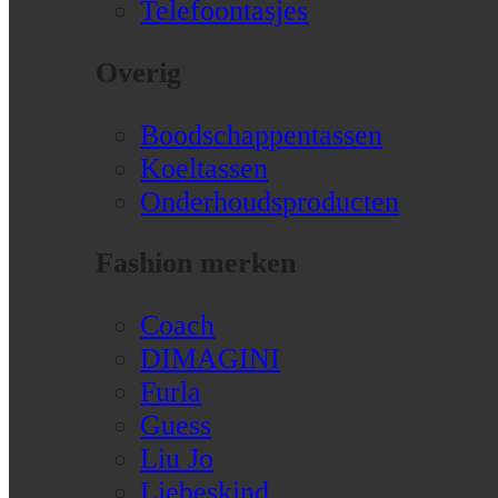
Telefoontasjes
Overig
Boodschappentassen
Koeltassen
Onderhoudsproducten
Fashion merken
Coach
DIMAGINI
Furla
Guess
Liu Jo
Liebeskind