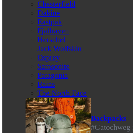
Chesterfield
Dakine
Eastpak
Fjallraven
Herschel
Jack Wolfskin
Osprey
Samsonite
Patagonia
Rains
The North Face
Backpacks
#Gatochweg m