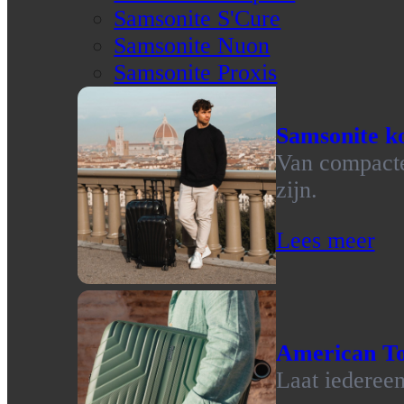
Samsonite S'Cure
Samsonite Nuon
Samsonite Proxis
Samsonite ko
Van compacte 
zijn.
Lees meer
American To
Laat iedereen