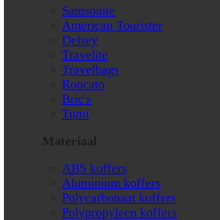
Samsonite
American Tourister
Delsey
Travelite
Travelbags
Roncato
Bric's
Tumi
Materiaal
ABS koffers
Aluminium koffers
Polycarbonaat koffers
Polypropyleen koffers