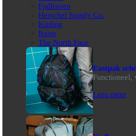
Fjallraven
Herschel Supply Co.
Kipling
Rains
The North Face
Eastpak scho
Functioneel, 
Lees meer