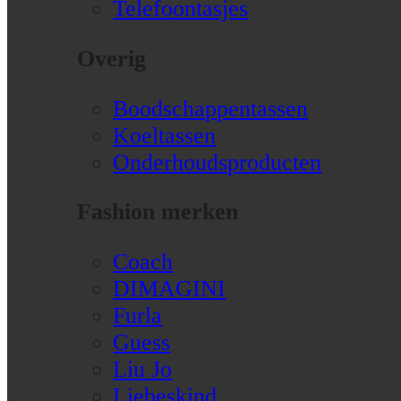
Telefoontasjes
Overig
Boodschappentassen
Koeltassen
Onderhoudsproducten
Fashion merken
Coach
DIMAGINI
Furla
Guess
Liu Jo
Liebeskind