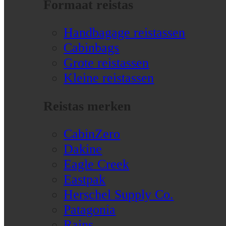
Formaat reistas
Handbagage reistassen
Cabinbags
Grote reistassen
Kleine reistassen
Reistas merken
CabinZero
Dakine
Eagle Creek
Eastpak
Herschel Supply Co.
Patagonia
Rains