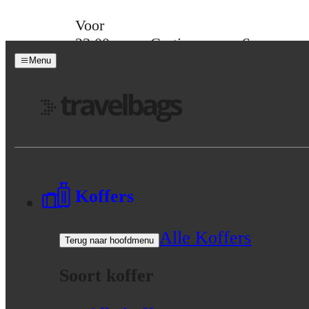
Skip to content
Voor
23:00
Gratis
Spaar
besteld,
verzending
voor
Menu
morgen
vanaf 39,-
korting
in huis
Menu
Koffers
Alle Koffers
Terug naar hoofdmenu
Soort koffer