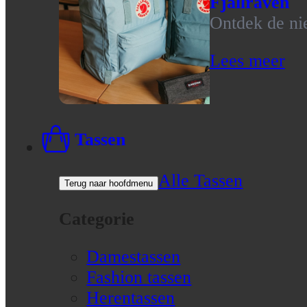
Fjallraven
Ontdek de nie
Lees meer
Tassen
Alle Tassen
Terug naar hoofdmenu
Categorie
Damestassen
Fashion tassen
Herentassen