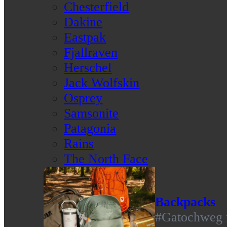
Chesterfield
Dakine
Eastpak
Fjallraven
Herschel
Jack Wolfskin
Osprey
Samsonite
Patagonia
Rains
The North Face
Backpacks
#Gatochweg m