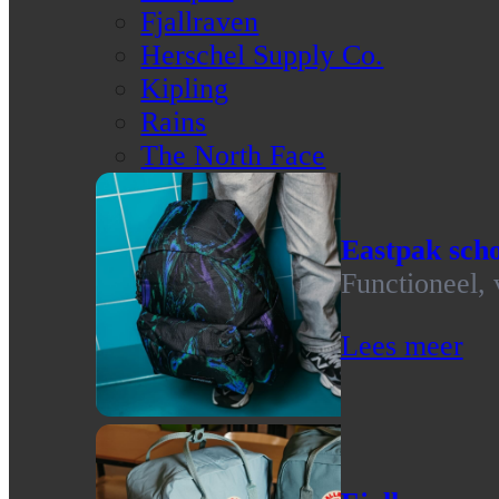
Fjallraven
Herschel Supply Co.
Kipling
Rains
The North Face
Eastpak scho
Functioneel, 
Lees meer