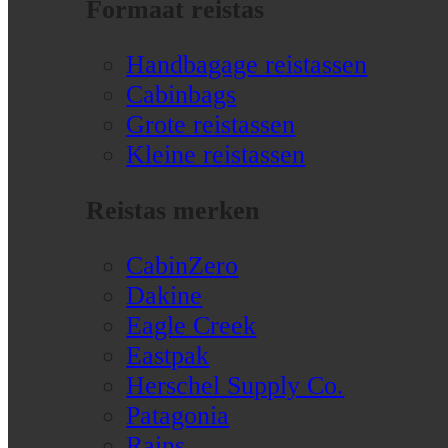
Formaat reistas
Handbagage reistassen
Cabinbags
Grote reistassen
Kleine reistassen
Reistas merken
CabinZero
Dakine
Eagle Creek
Eastpak
Herschel Supply Co.
Patagonia
Rains