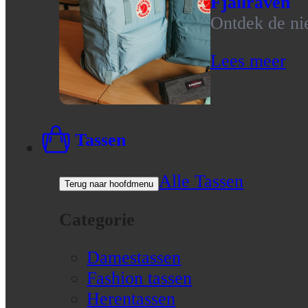
Fjallraven
Ontdek de nie
Lees meer
Tassen
Alle Tassen
Terug naar hoofdmenu
Categorie
Damestassen
Fashion tassen
Herentassen