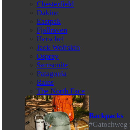
Chesterfield
Dakine
Eastpak
Fjallraven
Herschel
Jack Wolfskin
Osprey
Samsonite
Patagonia
Rains
The North Face
Backpacks
#Gatochweg m