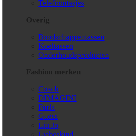
Telefoontasjes
Overig
Boodschappentassen
Koeltassen
Onderhoudsproducten
Fashion merken
Coach
DIMAGINI
Furla
Guess
Liu Jo
Liebeskind