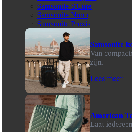
Samsonite S'Cure
Samsonite Nuon
Samsonite Proxis
Samsonite ko
Van compacte 
zijn.
Lees meer
American To
Laat iedereen