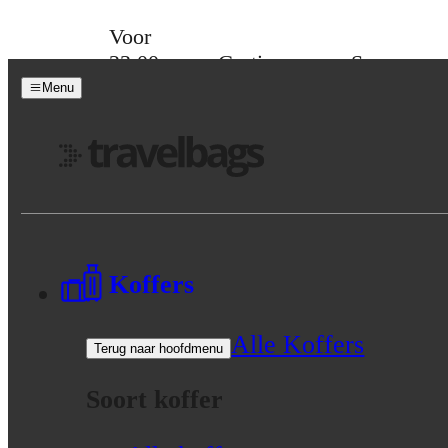
Skip to content
Voor
23:00
Gratis
Spaar
besteld,
verzending
voor
Menu
morgen
vanaf 39,-
korting
in huis
Menu
Koffers
Alle Koffers
Terug naar hoofdmenu
Soort koffer