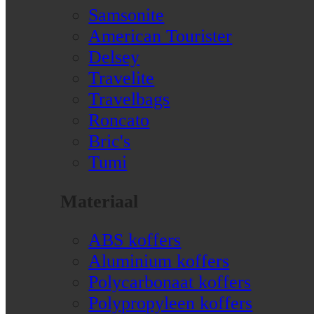
Samsonite
American Tourister
Delsey
Travelite
Travelbags
Roncato
Bric's
Tumi
Materiaal
ABS koffers
Aluminium koffers
Polycarbonaat koffers
Polypropyleen koffers