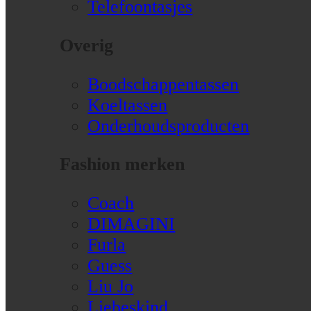
Telefoontasjes
Overig
Boodschappentassen
Koeltassen
Onderhoudsproducten
Fashion merken
Coach
DIMAGINI
Furla
Guess
Liu Jo
Liebeskind