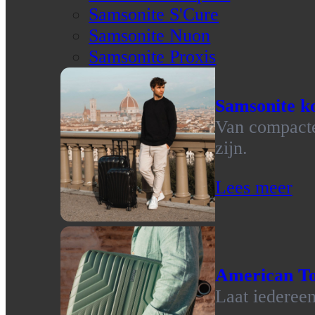
Samsonite S'Cure
Samsonite Nuon
Samsonite Proxis
Samsonite ko
Van compacte 
zijn.
Lees meer
American To
Laat iedereen