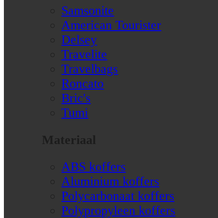
Samsonite
American Tourister
Delsey
Travelite
Travelbags
Roncato
Bric's
Tumi
Materiaal
ABS koffers
Aluminium koffers
Polycarbonaat koffers
Polypropyleen koffers