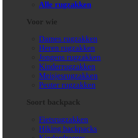
Alle rugzakken
Voor wie
Dames rugzakken
Heren rugzakken
Jongens rugzakken
Kinderrugzakken
Meisjesrugzakken
Peuter rugzakken
Soort backpack
Fietsrugzakken
Hiking backpacks
Kinderdragers