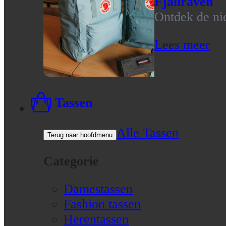
Fjallraven
Ontdek de nie
Lees meer
Tassen
Alle Tassen
Terug naar hoofdmenu
Categorie
Damestassen
Fashion tassen
Herentassen