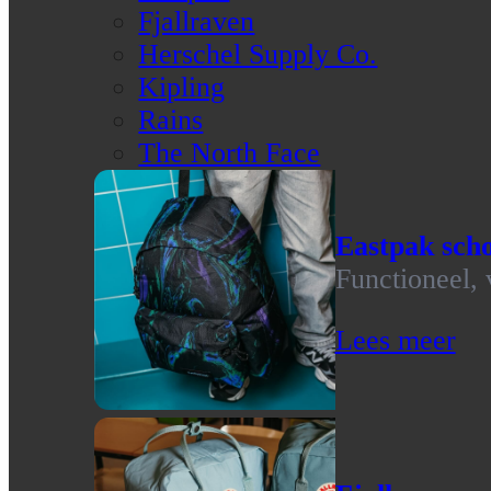
Fjallraven
Herschel Supply Co.
Kipling
Rains
The North Face
Eastpak scho
Functioneel, 
Lees meer