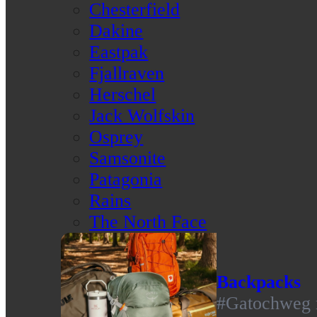
Chesterfield
Dakine
Eastpak
Fjallraven
Herschel
Jack Wolfskin
Osprey
Samsonite
Patagonia
Rains
The North Face
Backpacks
#Gatochweg m