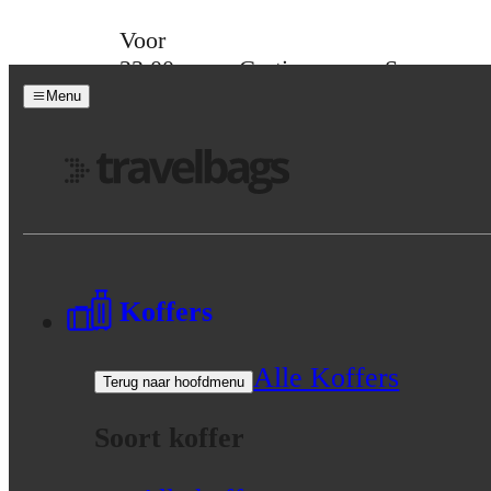
Skip to content
Voor
23:00
Gratis
Spaar
besteld,
verzending
voor
Menu
morgen
vanaf 39,-
korting
in huis
Menu
Koffers
Alle Koffers
Terug naar hoofdmenu
Soort koffer