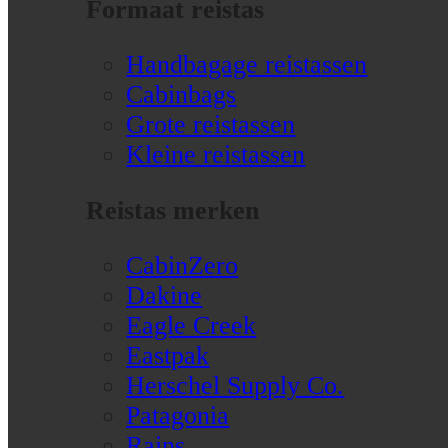
Formaat reistas
Handbagage reistassen
Cabinbags
Grote reistassen
Kleine reistassen
Reistas merken
CabinZero
Dakine
Eagle Creek
Eastpak
Herschel Supply Co.
Patagonia
Rains