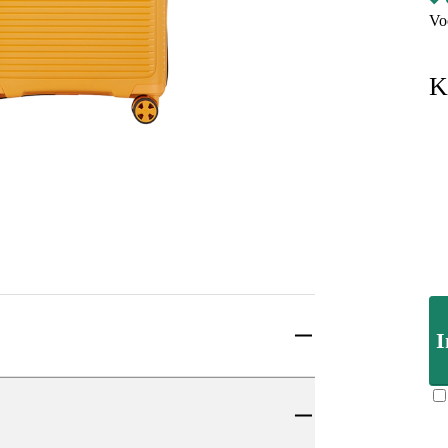
Vo
K
I