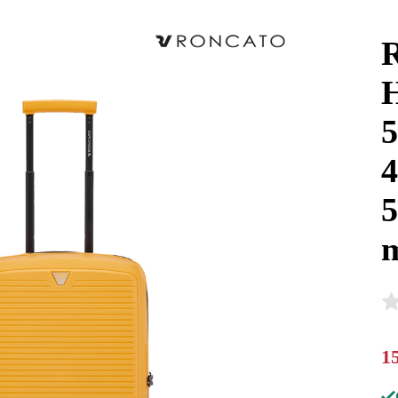
R
5
4
5
m
1