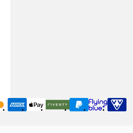
MasterCard
American Express
Apple Pay
Riverty
PayPal
Flying Blue
VVV