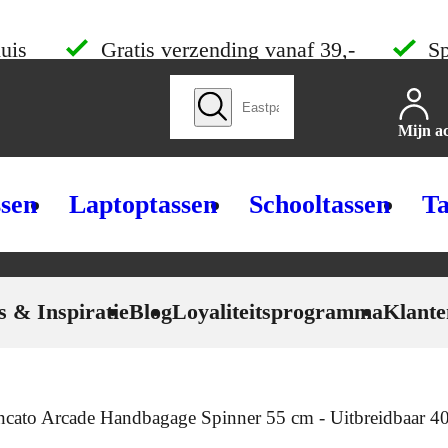
uis
Gratis verzending vanaf 39,-
Sp
Zoek producten
Mijn a
ssen
Laptoptassen
Schooltassen
Ta
s & Inspiratie
Blog
Loyaliteitsprogramma
Klante
cato Arcade Handbagage Spinner 55 cm - Uitbreidbaar 40/