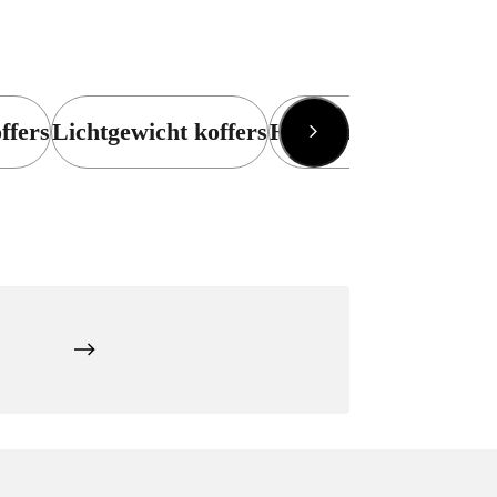
ffers
Lichtgewicht koffers
Handbagage trolleys