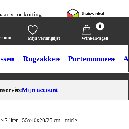
aar voor korting
0
ccount
Mijn verlanglijst
Winkelwagen
ssen
Rugzakken
Portemonnees
A
nservice
Mijn account
47 liter - 55x40x20/25 cm - miele