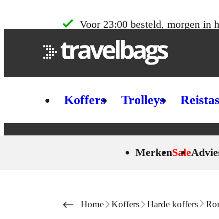
Skip to content
Voor 23:00 besteld, morgen in h
Koffers
Trolleys
Reista
Merken
Sale
Advie
Home
Koffers
Harde koffers
Ron