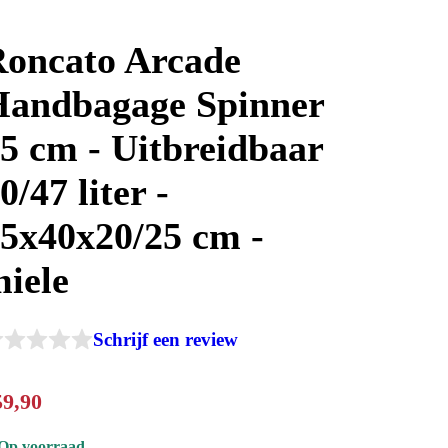
oncato Arcade
Handbagage Spinner
5 cm - Uitbreidbaar
0/47 liter -
5x40x20/25 cm -
iele
Schrijf een review
59
,
90
Op voorraad