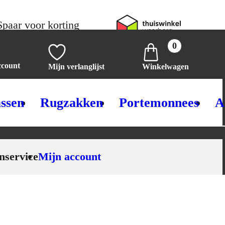
Spaar voor korting
0
ccount
Mijn verlanglijst
Winkelwagen
ssen
Rugzakken
Portemonnees
A
nservice
Mijn account