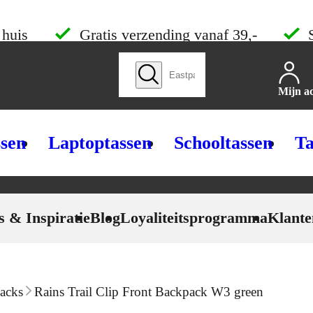
 huis
Gratis verzending vanaf 39,-
Zoek producten
Mijn a
ssen
Laptoptassen
Schooltassen
Ta
s & Inspiratie
Blog
Loyaliteitsprogramma
Klante
acks
Rains Trail Clip Front Backpack W3 green