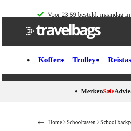
Skip to content
Voor 23:59 besteld, maandag in
Koffers
Trolleys
Reista
Merken
Sale
Advie
Home
Schooltassen
School backp