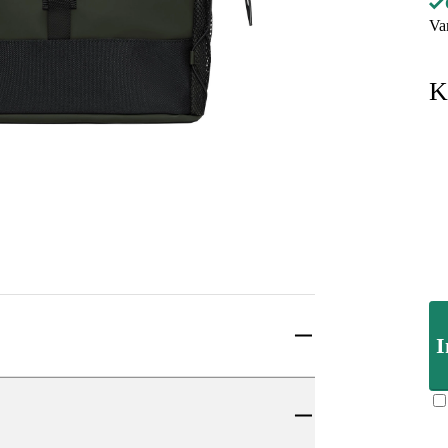
Va
K
I