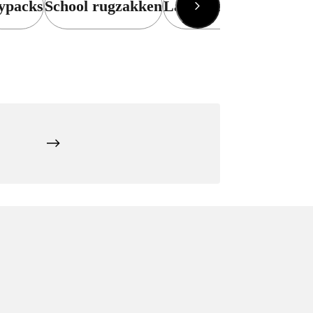
ypacks
School rugzakken
Laptoptassen
Rains La