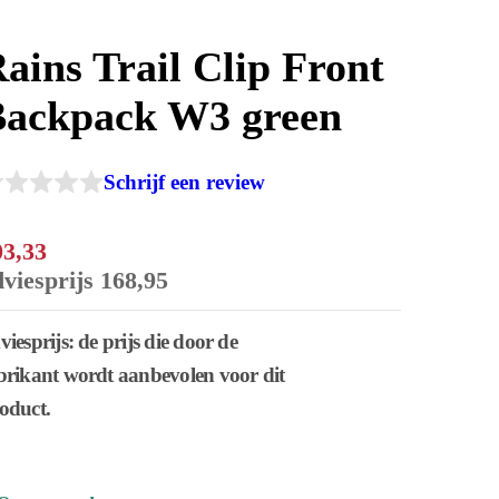
ains Trail Clip Front
Backpack W3 green
Schrijf een review
03
,
33
dviesprijs
168
,
95
viesprijs: de prijs die door de
brikant wordt aanbevolen voor dit
oduct.