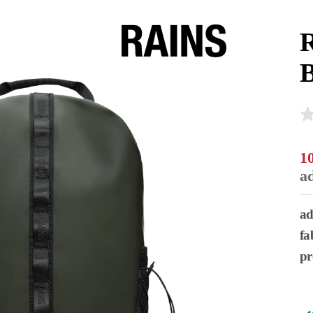
R
1
a
ad
fa
pr