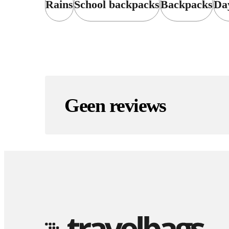
Rains
School backpacks
Backpacks
Da
Geen reviews