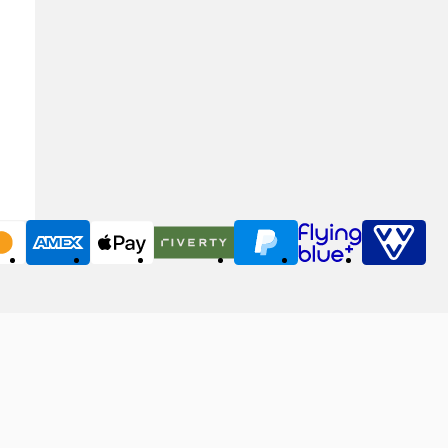
MasterCard
American Express
Apple Pay
Riverty
PayPal
Flying Blue
VVV