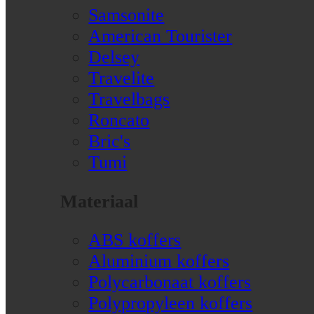
Samsonite
American Tourister
Delsey
Travelite
Travelbags
Roncato
Bric's
Tumi
Materiaal
ABS koffers
Aluminium koffers
Polycarbonaat koffers
Polypropyleen koffers