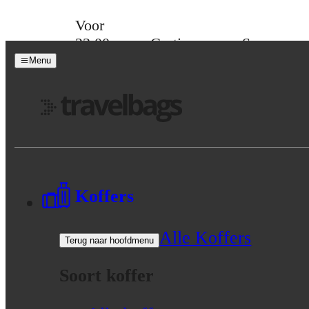
Skip to content
Voor
23:00
Gratis
Spaar
besteld,
verzending
voor
Menu
morgen
vanaf 39,-
korting
in huis
Menu
Koffers
Alle Koffers
Terug naar hoofdmenu
Soort koffer