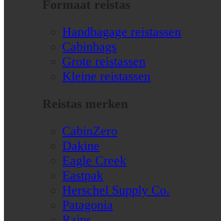
Formaat reistas
Handbagage reistassen
Cabinbags
Grote reistassen
Kleine reistassen
Reistas merken
CabinZero
Dakine
Eagle Creek
Eastpak
Herschel Supply Co.
Patagonia
Rains