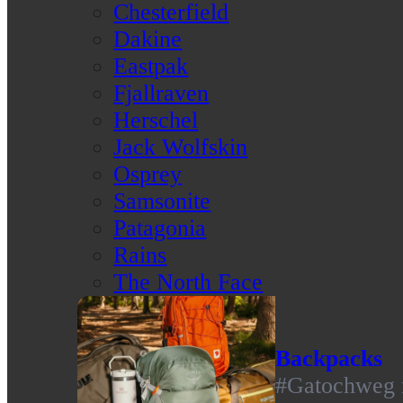
Chesterfield
Dakine
Eastpak
Fjallraven
Herschel
Jack Wolfskin
Osprey
Samsonite
Patagonia
Rains
The North Face
Backpacks
#Gatochweg m