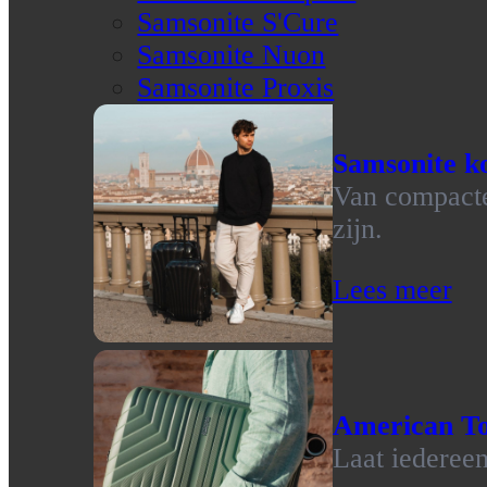
Samsonite S'Cure
Samsonite Nuon
Samsonite Proxis
Samsonite ko
Van compacte 
zijn.
Lees meer
American To
Laat iedereen