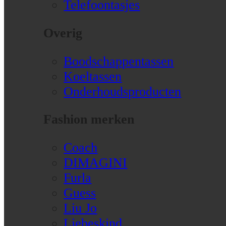
Telefoontasjes
Overig
Boodschappentassen
Koeltassen
Onderhoudsproducten
Fashion merken
Coach
DIMAGINI
Furla
Guess
Liu Jo
Liebeskind