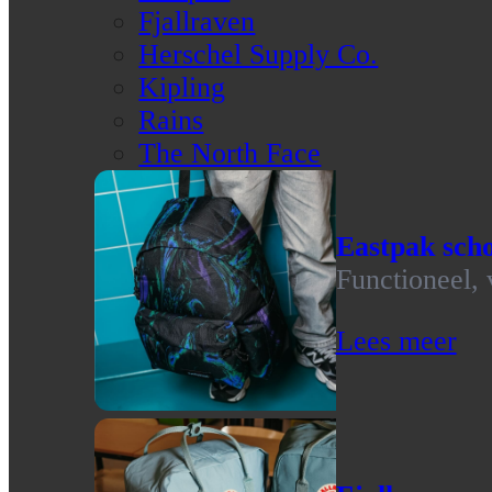
Fjallraven
Herschel Supply Co.
Kipling
Rains
The North Face
Eastpak scho
Functioneel, 
Lees meer