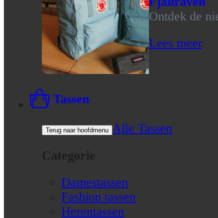
Fjallraven
Ontdek de nie
Lees meer
Tassen
Alle Tassen
Terug naar hoofdmenu
Categorie
Damestassen
Fashion tassen
Herentassen