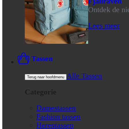
Fjallraven
Ontdek de nie
Lees meer
Tassen
Alle Tassen
Terug naar hoofdmenu
Categorie
Damestassen
Fashion tassen
Herentassen