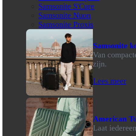
Samsonite S'Cure
Samsonite Nuon
Samsonite Proxis
Samsonite ko
Van compacte 
zijn.
Lees meer
American To
Laat iedereen