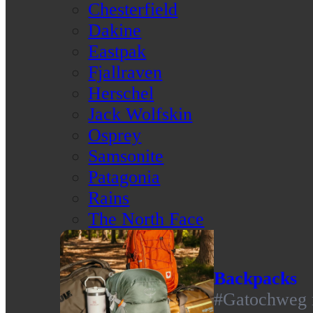
Chesterfield
Dakine
Eastpak
Fjallraven
Herschel
Jack Wolfskin
Osprey
Samsonite
Patagonia
Rains
The North Face
Backpacks
#Gatochweg m