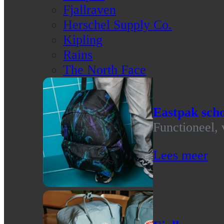
Fjallraven
Herschel Supply Co.
Kipling
Rains
The North Face
Eastpak scho
Functioneel, 
Lees meer