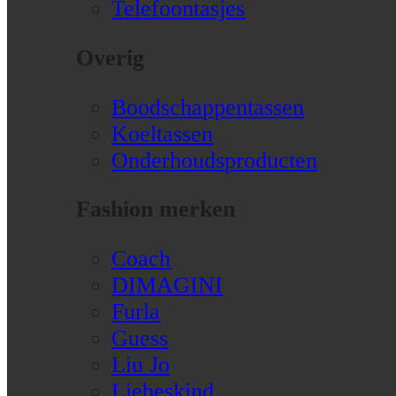
Telefoontasjes
Overig
Boodschappentassen
Koeltassen
Onderhoudsproducten
Fashion merken
Coach
DIMAGINI
Furla
Guess
Liu Jo
Liebeskind