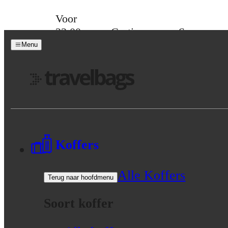
Skip to content
Voor
23:00
Gratis
Spaar
besteld,
verzending
voor
Menu
morgen
vanaf 39,-
korting
in huis
Menu
Koffers
Alle Koffers
Terug naar hoofdmenu
Soort koffer