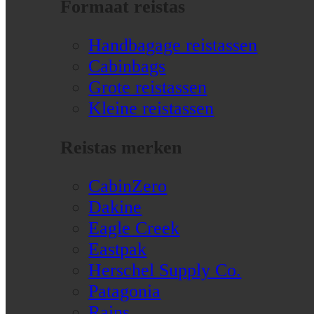
Formaat reistas
Handbagage reistassen
Cabinbags
Grote reistassen
Kleine reistassen
Reistas merken
CabinZero
Dakine
Eagle Creek
Eastpak
Herschel Supply Co.
Patagonia
Rains