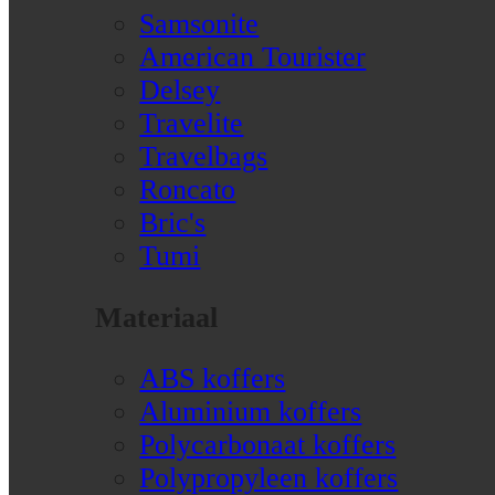
Samsonite
American Tourister
Delsey
Travelite
Travelbags
Roncato
Bric's
Tumi
Materiaal
ABS koffers
Aluminium koffers
Polycarbonaat koffers
Polypropyleen koffers