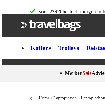
Skip to content
Voor 23:00 besteld, morgen in h
Koffers
Trolleys
Reista
Merken
Sale
Advie
Home
Laptoptassen
Laptop schou