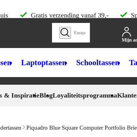
uis
Gratis verzending vanaf 39,-
Sp
Zoek producten
Mijn a
ssen
Laptoptassen
Schooltassen
Ta
s & Inspiratie
Blog
Loyaliteitsprogramma
Klante
dertassen
Piquadro Blue Square Computer Portfolio Brief