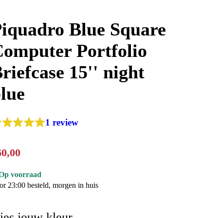
iquadro Blue Square
omputer Portfolio
riefcase 15'' night
lue
1 review
60
,
00
Op voorraad
or 23:00 besteld, morgen in huis
ies jouw kleur