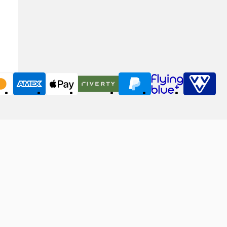
MasterCard
American Express
Apple Pay
Riverty
PayPal
Flying Blue
VVV