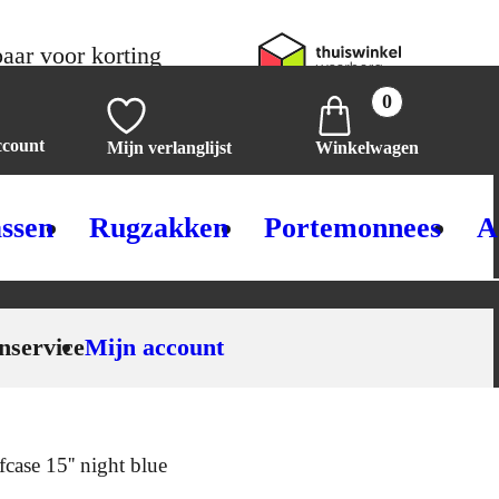
aar voor korting
0
ccount
Mijn verlanglijst
Winkelwagen
ssen
Rugzakken
Portemonnees
A
nservice
Mijn account
case 15'' night blue