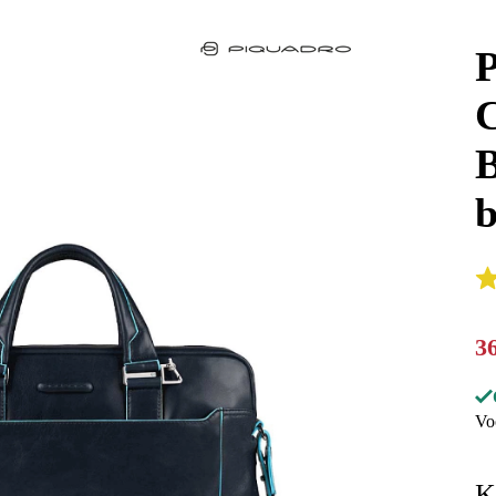
P
C
B
b
3
Vo
K