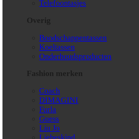
Telefoontasjes
Overig
Boodschappentassen
Koeltassen
Onderhoudsproducten
Fashion merken
Coach
DIMAGINI
Furla
Guess
Liu Jo
Liebeskind