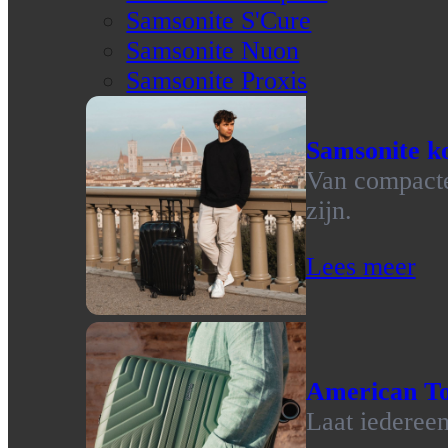
Samsonite S'Cure
Samsonite Nuon
Samsonite Proxis
Samsonite ko
Van compacte 
zijn.
Lees meer
American To
Laat iedereen