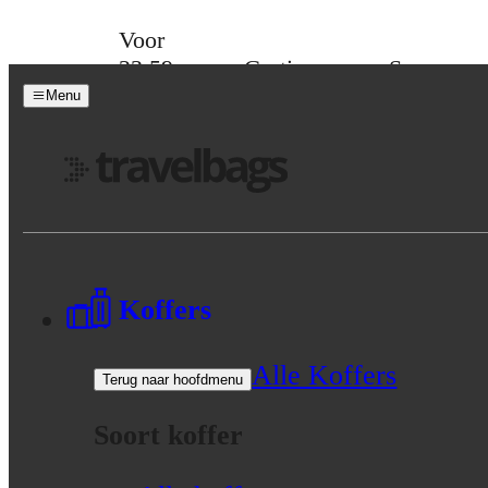
Skip to content
Voor
23:59
Gratis
Spaar
besteld,
verzending
voor
Menu
maandag
vanaf 39,-
korting
in huis
Menu
Koffers
Alle Koffers
Terug naar hoofdmenu
Soort koffer