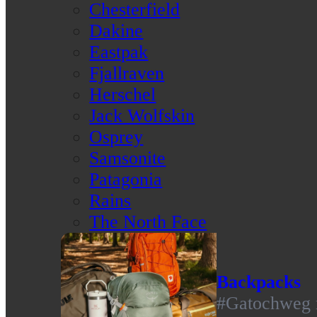
Chesterfield
Dakine
Eastpak
Fjallraven
Herschel
Jack Wolfskin
Osprey
Samsonite
Patagonia
Rains
The North Face
Backpacks
#Gatochweg m