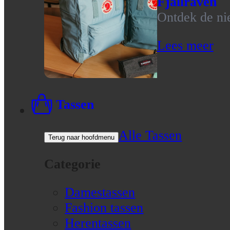
Fjallraven
Ontdek de nie
Lees meer
Tassen
Alle Tassen
Terug naar hoofdmenu
Categorie
Damestassen
Fashion tassen
Herentassen