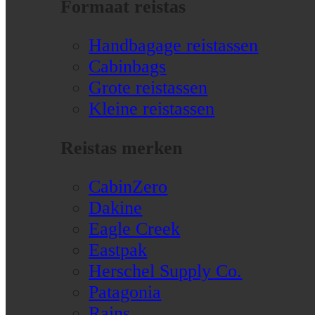
Formaat reistas
Handbagage reistassen
Cabinbags
Grote reistassen
Kleine reistassen
Reistas merken
CabinZero
Dakine
Eagle Creek
Eastpak
Herschel Supply Co.
Patagonia
Rains