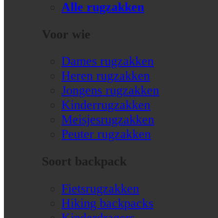
Alle rugzakken
Voor wie
Dames rugzakken
Heren rugzakken
Jongens rugzakken
Kinderrugzakken
Meisjesrugzakken
Peuter rugzakken
Soort backpack
Fietsrugzakken
Hiking backpacks
Kinderdragers