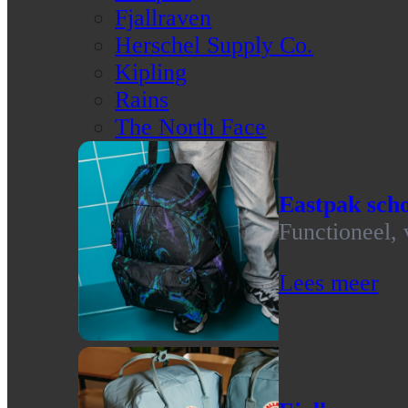
Fjallraven
Herschel Supply Co.
Kipling
Rains
The North Face
Eastpak scho
Functioneel, 
Lees meer