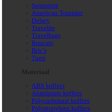
Samsonite
American Tourister
Delsey
Travelite
Travelbags
Roncato
Bric's
Tumi
Materiaal
ABS koffers
Aluminium koffers
Polycarbonaat koffers
Polypropyleen koffers