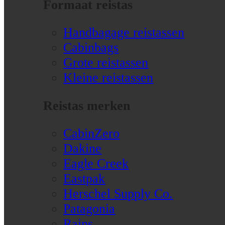
Formaat reistas
Handbagage reistassen
Cabinbags
Grote reistassen
Kleine reistassen
Reistas merken
CabinZero
Dakine
Eagle Creek
Eastpak
Herschel Supply Co.
Patagonia
Rains