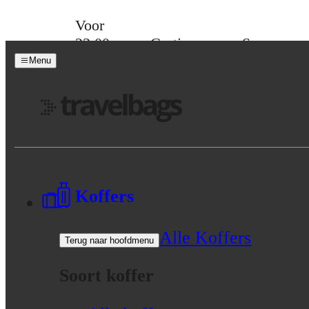
Skip to content
Voor
23:00
Gratis
Spaar
besteld,
verzending
voor
Menu
morgen
vanaf 39,-
korting
in huis
Menu
Koffers
Alle Koffers
Terug naar hoofdmenu
Soort koffer