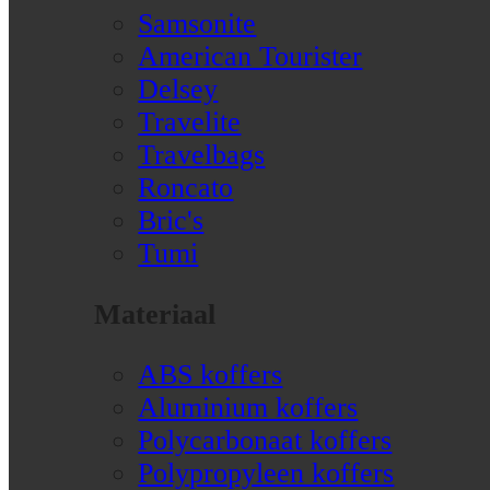
Samsonite
American Tourister
Delsey
Travelite
Travelbags
Roncato
Bric's
Tumi
Materiaal
ABS koffers
Aluminium koffers
Polycarbonaat koffers
Polypropyleen koffers