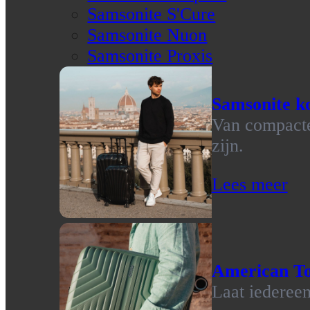
Samsonite S'Cure
Samsonite Nuon
Samsonite Proxis
Samsonite ko
Van compacte 
zijn.
Lees meer
American To
Laat iedereen