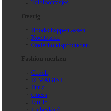
Telefoontasjes
Overig
Boodschappentassen
Koeltassen
Onderhoudsproducten
Fashion merken
Coach
DIMAGINI
Furla
Guess
Liu Jo
Liebeskind