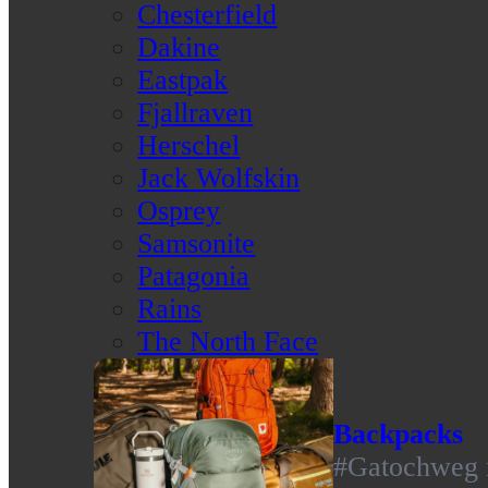
Chesterfield
Dakine
Eastpak
Fjallraven
Herschel
Jack Wolfskin
Osprey
Samsonite
Patagonia
Rains
The North Face
Backpacks
#Gatochweg m