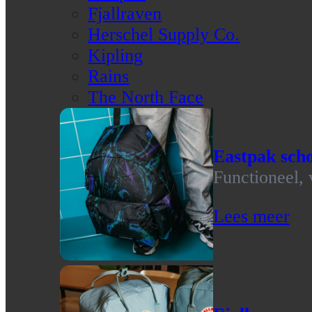
Fjallraven
Herschel Supply Co.
Kipling
Rains
The North Face
Eastpak scho
Functioneel, 
Lees meer