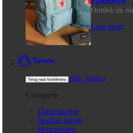
Fjallraven
Ontdek de nie
Lees meer
Tassen
Alle Tassen
Terug naar hoofdmenu
Categorie
Damestassen
Fashion tassen
Herentassen