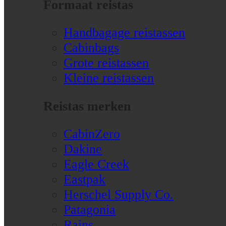
Formaat reistas
Handbagage reistassen
Cabinbags
Grote reistassen
Kleine reistassen
Reistas merken
CabinZero
Dakine
Eagle Creek
Eastpak
Herschel Supply Co.
Patagonia
Rains