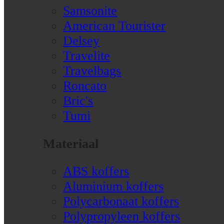
Samsonite
American Tourister
Delsey
Travelite
Travelbags
Roncato
Bric's
Tumi
Materiaal
ABS koffers
Aluminium koffers
Polycarbonaat koffers
Polypropyleen koffers