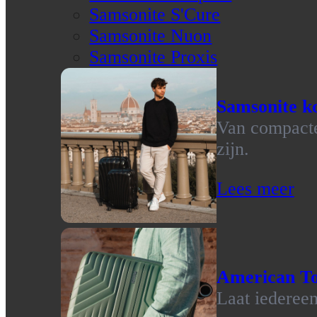
Samsonite S'Cure
Samsonite Nuon
Samsonite Proxis
Samsonite ko
Van compacte 
zijn.
Lees meer
American To
Laat iedereen