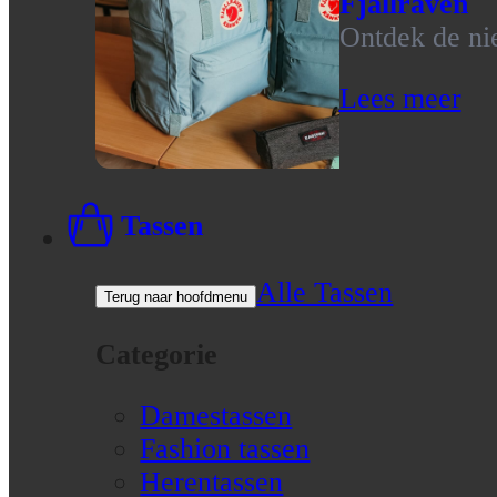
Fjallraven
Ontdek de nie
Lees meer
Tassen
Alle Tassen
Terug naar hoofdmenu
Categorie
Damestassen
Fashion tassen
Herentassen