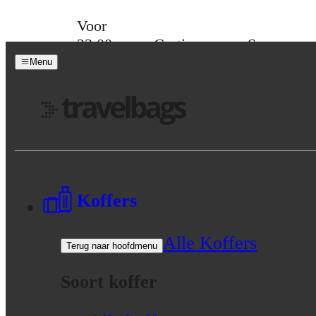
Skip to content
Voor
23:00
Gratis
Spaar
besteld,
verzending
voor
Menu
morgen
vanaf 39,-
korting
in huis
Menu
Koffers
Alle Koffers
Terug naar hoofdmenu
Soort koffer