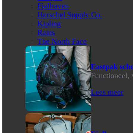
Fjallraven
Herschel Supply Co.
Kipling
Rains
The North Face
Eastpak scho
Functioneel, 
Lees meer