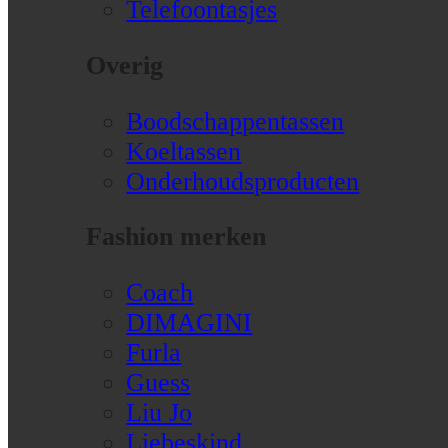
Telefoontasjes
Overig
Boodschappentassen
Koeltassen
Onderhoudsproducten
Fashion merken
Coach
DIMAGINI
Furla
Guess
Liu Jo
Liebeskind